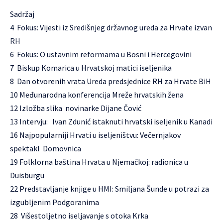
Sadržaj
4 Fokus: Vijesti iz Središnjeg državnog ureda za Hrvate izvan
RH
6 Fokus: O ustavnim reformama u Bosni i Hercegovini
7 Biskup Komarica u Hrvatskoj matici iseljenika
8 Dan otvorenih vrata Ureda predsjednice RH za Hrvate BiH
10 Međunarodna konferencija Mreže hrvatskih žena
12 Izložba slika novinarke Dijane Čović
13 Intervju: Ivan Zdunić istaknuti hrvatski iseljenik u Kanadi
16 Najpopularniji Hrvati u iseljeništvu: Večernjakov
spektakl Domovnica
19 Folklorna baština Hrvata u Njemačkoj: radionica u
Duisburgu
22 Predstavljanje knjige u HMI: Smiljana Šunde u potrazi za
izgubljenim Podgoranima
28 Višestoljetno iseljavanje s otoka Krka