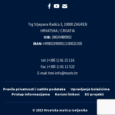
Trg Stjepana Radića 3, 10000 ZAGREB
HRVATSKA / CROATIA
OIB:
28639480902
IBAN:
HR8023900011100021305
tel: (+385 1) 61 15 116
fax: (+385 1) 61 11 522
E-mail:
hmi-info@matis.hr
Pravila privatnosti i zaštite podataka
Upravljanje kolačićima
Pristup informacijama
Korisni linkovi
EU projekti
© 2023 Hrvatska matica iseljenika