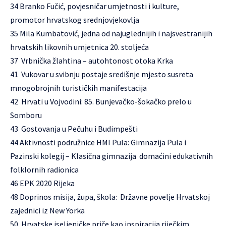
34 Branko Fučić, povjesničar umjetnosti i kulture,
promotor hrvatskog srednjovjekovlja
35 Mila Kumbatović, jedna od najuglednijih i najsvestranijih
hrvatskih likovnih umjetnica 20. stoljeća
37 Vrbnička žlahtina – autohtonost otoka Krka
41 Vukovar u svibnju postaje središnje mjesto susreta
mnogobrojnih turističkih manifestacija
42 Hrvati u Vojvodini: 85. Bunjevačko-šokačko prelo u
Somboru
43 Gostovanja u Pečuhu i Budimpešti
44 Aktivnosti podružnice HMI Pula: Gimnazija Pula i
Pazinski kolegij – Klasična gimnazija domaćini edukativnih
folklornih radionica
46 EPK 2020 Rijeka
48 Doprinos misija, župa, škola: Državne povelje Hrvatskoj
zajednici iz New Yorka
50 Hrvatske iseljeničke priče kao inspiracija riječkim