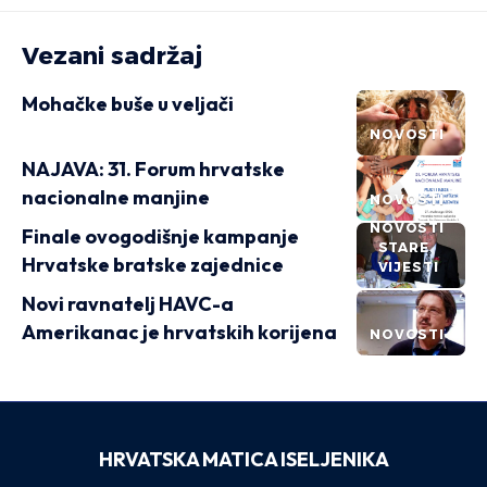
Vezani sadržaj
Mohačke buše u veljači
NOVOSTI
NAJAVA: 31. Forum hrvatske
nacionalne manjine
NOVOSTI
NOVOSTI
Finale ovogodišnje kampanje
STARE
Hrvatske bratske zajednice
VIJESTI
Novi ravnatelj HAVC-a
Amerikanac je hrvatskih korijena
NOVOSTI
HRVATSKA MATICA ISELJENIKA