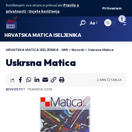
Korištenjem ove stranice prihvaćate
Pravila o
Prihvaćam
privatnosti
i
Uvjete korištenja
.
Open to
Aa
HRVATSKA MATICA ISELJENIKA
HRVATSKA MATICA ISELJENIKA - HMI
>
Novosti
>
Uskrsna Matica
Uskrsna Matica
2 MIN ČITANJA
NOVOSTI
17. TRAVNJA 2019.