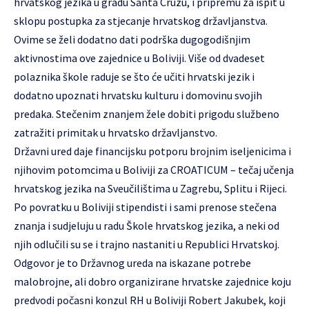
hrvatskog jezika u gradu Santa Cruzu, i pripremu za ispit u
sklopu postupka za stjecanje hrvatskog državljanstva.
Ovime se želi dodatno dati podrška dugogodišnjim
aktivnostima ove zajednice u Boliviji. Više od dvadeset
polaznika škole raduje se što će učiti hrvatski jezik i
dodatno upoznati hrvatsku kulturu i domovinu svojih
predaka. Stečenim znanjem žele dobiti prigodu službeno
zatražiti primitak u hrvatsko državljanstvo.
Državni ured daje financijsku potporu brojnim iseljenicima i
njihovim potomcima u Boliviji za CROATICUM – tečaj učenja
hrvatskog jezika na Sveučilištima u Zagrebu, Splitu i Rijeci.
Po povratku u Boliviji stipendisti i sami prenose stečena
znanja i sudjeluju u radu Škole hrvatskog jezika, a neki od
njih odlučili su se i trajno nastaniti u Republici Hrvatskoj.
Odgovor je to Državnog ureda na iskazane potrebe
malobrojne, ali dobro organizirane hrvatske zajednice koju
predvodi počasni konzul RH u Boliviji Robert Jakubek, koji