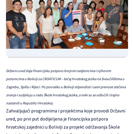
Državni ured daje financijsku potporu brojnim iseljenicima i njihovim
potomcima u Boliviji za CROATICUM – tečaj hrvatskog jezika na Sveučilištima u
Zagrebu, Splitu i Rijeci. Po povratku u Boliviji stipendisti i sami prenose stečena
znanja i sudjeluju u radu Škole hrvatskog jezika, a neki su se odlučili i trajno
nastaniti u Republici Hrvatskoj
Zahvaljujući programima i projektima koje provodi Državni
ured, po prvi put dodijeljena je financijska potpora
hrvatskoj zajednici u Boliviji za projekt održavanja Škole