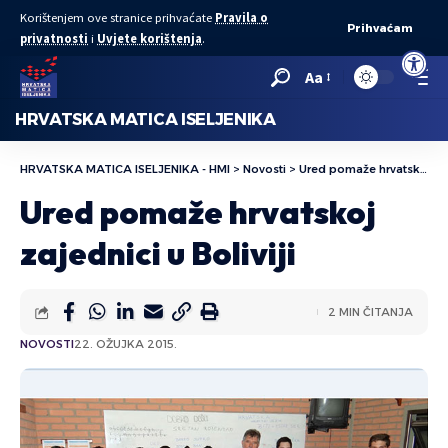
Korištenjem ove stranice prihvaćate
Pravila o
Prihvaćam
privatnosti
i
Uvjete korištenja
.
Open to
Aa
HRVATSKA MATICA ISELJENIKA
HRVATSKA MATICA ISELJENIKA - HMI
>
Novosti
>
Ured pomaže hrvatskoj zajednici u Boliviji
Ured pomaže hrvatskoj
zajednici u Boliviji
2 MIN ČITANJA
NOVOSTI
22. OŽUJKA 2015.