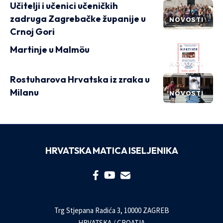
Učitelji i učenici učeničkih
zadruga Zagrebačke županije u
NOVOSTI
Crnoj Gori
Martinje u Malmöu
NOVOSTI
Rostuharova Hrvatska iz zraka u
Milanu
NOVOSTI
HRVATSKA MATICA ISELJENIKA
Trg Stjepana Radića 3, 10000 ZAGREB
HRVATSKA / CROATIA