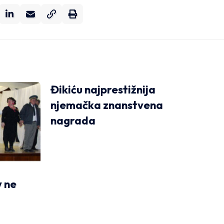
Đikiću najprestižnija
njemačka znanstvena
nagrada
v ne