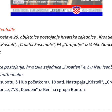
tenhalle
slave 20. obljetnice postojanja hrvatske zajednice „Kroatie
ristali“, „Croatia Ensemble“, FA „Turopolje“ iz Velike Goric
n
e postojanja, hrvatska zajednica „Kroatien“ e.V. u Neu Isen
nottenhalle.
subotu, 5.10. s početkom u 19 sati. Nastupaju „Kristali“, „C
Gorice, ZVS „Duedeni“ iz Berlina i grupa Bonton.