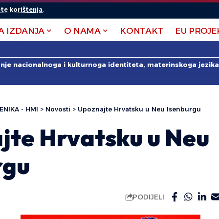
te korištenja
.
A IZDANJA
O NAMA
KONTAKT
EU PROJE
anje nacionalnoga i kulturnoga identiteta, materinskoga jezika 
ENIKA - HMI
>
Novosti
>
Upoznajte Hrvatsku u Neu Isenburgu
jte Hrvatsku u Neu
rgu
PODIJELI