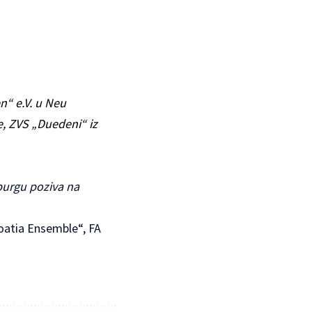
n“ e.V. u Neu
e, ZVS „Duedeni“ iz
burgu poziva na
roatia Ensemble“, FA