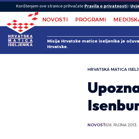
Korištenjem ove stranice prihvaćate
Pravila o privatnosti
i
Uvje
NOVOSTI
PROGRAMI
MEDIJSK
Misija Hrvatske matice iseljenika je očuv
Hrvatske.
HRVATSKA MATICA ISELJ
Upozna
Isenbu
NOVOSTI
26. RUJNA 2013.