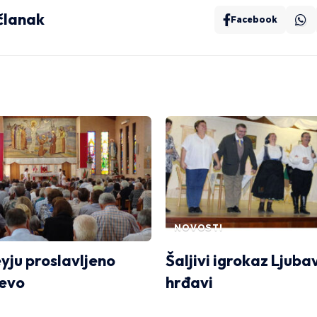
 članak
Facebook
NOVOSTI
yju proslavljeno
Šaljivi igrokaz Ljuba
čevo
hrđavi