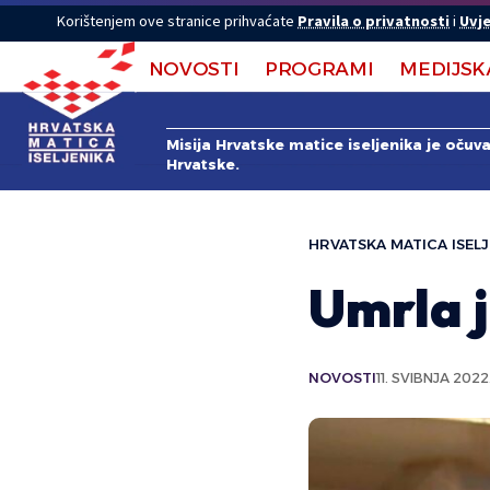
Korištenjem ove stranice prihvaćate
Pravila o privatnosti
i
Uvje
NOVOSTI
PROGRAMI
MEDIJSK
Misija Hrvatske matice iseljenika je očuv
Hrvatske.
HRVATSKA MATICA ISELJ
Umrla j
NOVOSTI
11. SVIBNJA 2022