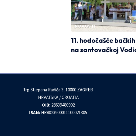
NOVOSTI
11. hodočašće bački
na santovačkoj Vodi
Trg Stjepana Radića 3, 10000 ZAGREB
HRVATSKA / CROATIA
OIB:
28639480902
IBAN:
HR8023900011100021305