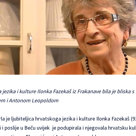
a jezika i kulture Ilonka Fazekaš iz Frakanave bila je blisk
em i Antonom Leopoldom
la je ljubiteljica hrvatskoga jezika i kulture Ilonka Fazekaš (
i poslije u Beču uvijek je podupirala i njegovala hrvatsku kult