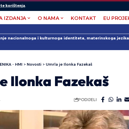
te korištenja
.
A IZDANJA
O NAMA
KONTAKT
EU PROJE
anje nacionalnoga i kulturnoga identiteta, materinskoga jezika 
ENIKA - HMI
>
Novosti
>
Umrla je Ilonka Fazekaš
e Ilonka Fazekaš
PODIJELI
.