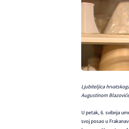
Ljubiteljica hrvatskog
Augustinom Blazović
U petak, 6. svibnja umr
svoj posao u Frakanavi 