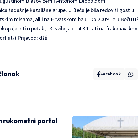
ugustinom Blazovićem i Antonom Leopoldom.
anica tadašnje kazališne grupe. U Beču je bila redoviti gost u
atskim misama, ali i na Hrvatskom balu. Do 2009. je u Beču u š
okop će biti u petak, 13. svibnja u 14.30 sati na frakanavskom
orf.at/
) Prijevod: dšš
 članak
Facebook
 rukometni portal