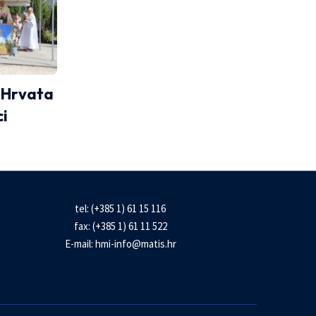
h Hrvata
ci
tel: (+385 1) 61 15 116
fax: (+385 1) 61 11 522
E-mail:
hmi-info@matis.hr