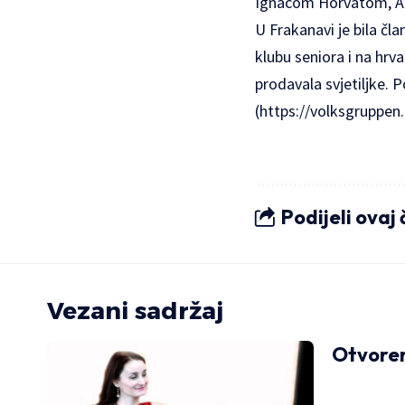
Ignacom Horvatom, A
U Frakanavi je bila čl
klubu seniora i na hrv
prodavala svjetiljke. P
(
https://volksgruppen.
Podijeli ovaj
Vezani sadržaj
Otvoren