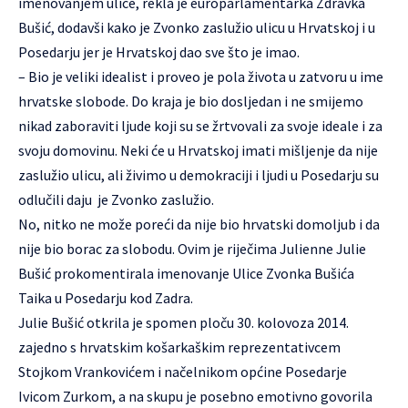
imenovanjem ulice, rekla je europarlamentarka Zdravka
Bušić, dodavši kako je Zvonko zaslužio ulicu u Hrvatskoj i u
Posedarju jer je Hrvatskoj dao sve što je imao.
– Bio je veliki idealist i proveo je pola života u zatvoru u ime
hrvatske slobode. Do kraja je bio dosljedan i ne smijemo
nikad zaboraviti ljude koji su se žrtvovali za svoje ideale i za
svoju domovinu. Neki će u Hrvatskoj imati mišljenje da nije
zaslužio ulicu, ali živimo u demokraciji i ljudi u Posedarju su
odlučili daju je Zvonko zaslužio.
No, nitko ne može poreći da nije bio hrvatski domoljub i da
nije bio borac za slobodu. Ovim je riječima Julienne Julie
Bušić prokomentirala imenovanje Ulice Zvonka Bušića
Taika u Posedarju kod Zadra.
Julie Bušić otkrila je spomen ploču 30. kolovoza 2014.
zajedno s hrvatskim košarkaškim reprezentativcem
Stojkom Vrankovićem i načelnikom općine Posedarje
Ivicom Zurkom, a na skupu je posebno emotivno govorila