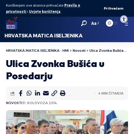
Korištenjem ove stranice prihvaćate
Pravila o
Prihvaćam
privatnosti
i
Uvjete korištenja
.
Open to
Aa
HRVATSKA MATICA ISELJENIKA
HRVATSKA MATICA ISELJENIKA - HMI
>
Novosti
>
Ulica Zvonka Bušića u Posedarju
Ulica Zvonka Bušića u
Posedarju
4 MIN ČITANJA
NOVOSTI
31. KOLOVOZA 2014.