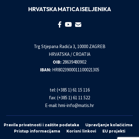
HRVATSKA MATICA ISELJENIKA
Trg Stjepana Radića 3, 10000 ZAGREB
HRVATSKA / CROATIA
OIB:
28639480902
IBAN:
HR8023900011100021305
tel: (+385 1) 61 15 116
fax: (+385 1) 61 11 522
E-mail:
hmi-info@matis.hr
Pravila privatnosti i zaštite podataka
Upravljanje kolačićima
Pristup informacijama
Korisni linkovi
EU projekti