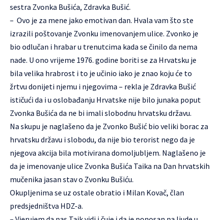
sestra Zvonka Bušića, Zdravka Bušić.
– Ovo je za mene jako emotivan dan. Hvala vam što ste
izrazili poštovanje Zvonku imenovanjem ulice. Zvonko je
bio odlučan i hrabar u trenutcima kada se činilo da nema
nade. U ono vrijeme 1976. godine boriti se za Hrvatsku je
bila velika hrabrost i to je učinio iako je znao koju će to
žrtvu donijeti njemu i njegovima – rekla je Zdravka Bušić
ističući da i u oslobađanju Hrvatske nije bilo junaka poput
Zvonka Bušića da ne bi imali slobodnu hrvatsku državu.
Na skupu je naglašeno da je Zvonko Bušić bio veliki borac za
hrvatsku državu i slobodu, da nije bio terorist nego da je
njegova akcija bila motivirana domoljubljem. Naglašeno je
da je imenovanje ulice Zvonka Bušića Taika na Dan hrvatskih
mučenika jasan stav o Zvonku Bušiću.
Okupljenima se uz ostale obratio i Milan Kovač, član
predsjedništva HDZ-a.
– Vjerujem da nas Taik vidi i čuje i da je ponosan na ljude u