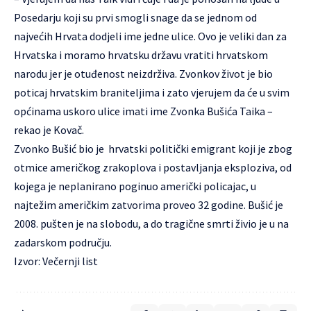
Posedarju koji su prvi smogli snage da se jednom od
najvećih Hrvata dodjeli ime jedne ulice. Ovo je veliki dan za
Hrvatska i moramo hrvatsku državu vratiti hrvatskom
narodu jer je otuđenost neizdrživa. Zvonkov život je bio
poticaj hrvatskim braniteljima i zato vjerujem da će u svim
općinama uskoro ulice imati ime Zvonka Bušića Taika –
rekao je Kovač.
Zvonko Bušić bio je hrvatski politički emigrant koji je zbog
otmice američkog zrakoplova i postavljanja eksploziva, od
kojega je neplanirano poginuo američki policajac, u
najtežim američkim zatvorima proveo 32 godine. Bušić je
2008. pušten je na slobodu, a do tragične smrti živio je u na
zadarskom području.
Izvor: Večernji list