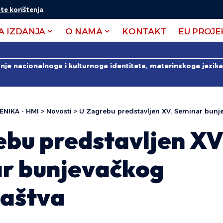
te korištenja
.
A IZDANJA
O NAMA
KONTAKT
EU PROJE
anje nacionalnoga i kulturnoga identiteta, materinskoga jezika 
ENIKA - HMI
>
Novosti
>
U Zagrebu predstavljen XV. Seminar bunje
ebu predstavljen XV
r bunjevačkog
laštva