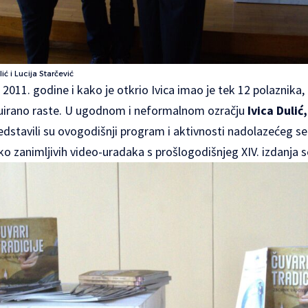
ić i Lucija Starčević
 2011. godine i kako je otkrio Ivica imao je tek 12 polaznika,
nuirano raste. U ugodnom i neformalnom ozračju
Ivica Dulić
edstavili su ovogodišnji program i aktivnosti nadolazećeg sem
iko zanimljivih video-uradaka s prošlogodišnjeg XIV. izdanja 