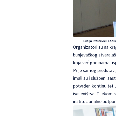
Lucija Starčević i Ladi
Organizatori su na kra
bunjevačkog stvarala
koja već godinama uspj
Prije samog predstavlj
imali su i službeni s
potvrđen kontinuitet 
iseljeništva. Tijekom 
institucionalne potpor