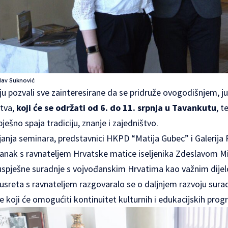
slav Suknović
ju pozvali sve zainteresirane da se pridruže ovogodišnjem, 
štva,
koji će se održati od 6. do 11. srpnja u Tavankutu
, t
ešno spaja tradiciju, znanje i zajedništvo.
anja seminara, predstavnici HKPD “Matija Gubec” i Galerija 
astanak s ravnateljem Hrvatske matice iseljenika Zdeslavom M
uspješne suradnje s vojvođanskim Hrvatima kao važnim dije
susreta s ravnateljem razgovaralo se o daljnjem razvoju sur
e koji će omogućiti kontinuitet kulturnih i edukacijskih pro