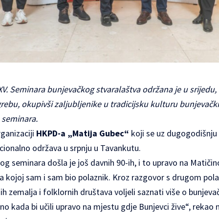
V. Seminara bunjevačkog stvaralaštva održana je u srijedu, 8
grebu, okupivši zaljubljenike u tradicijsku kulturu bunjevački
e seminara.
rganizaciji
HKPD-a „Matija Gubec“
koji se uz dugogodišnju
icionalno održava u srpnju u Tavankutu.
og seminara došla je još davnih 90-ih, i to upravo na Matičin
na kojoj sam i sam bio polaznik. Kroz razgovor s drugom po
gih zemalja i folklornih društava voljeli saznati više o bunjeva
alno kada bi učili upravo na mjestu gdje Bunjevci žive“, rekao