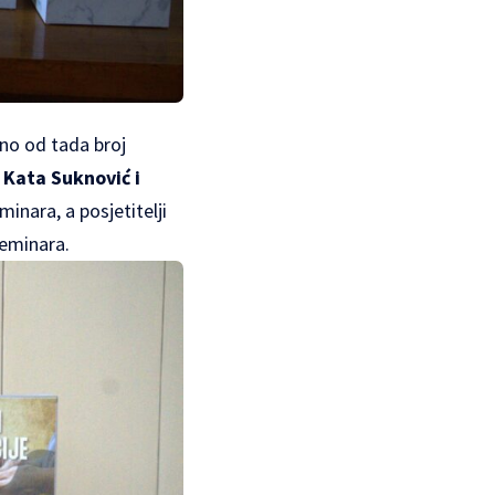
 no od tada broj
, Kata Suknović i
inara, a posjetitelji
seminara.