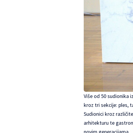
Više od 50 sudionika i
kroz tri sekcije: ples
Sudionici kroz različit
arhitekturu te gastro
novim generacijama.