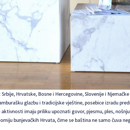
z Srbije, Hrvatske, Bosne i Hercegovine, Slovenije i Njemačke
, tamburašku glazbu i tradicijske vještine, posebice izradu pr
e aktivnosti imaju priliku upoznati govor, pjesmu, ples, nošnju
nomiju bunjevačkih Hrvata, čime se baština ne samo čuva neg