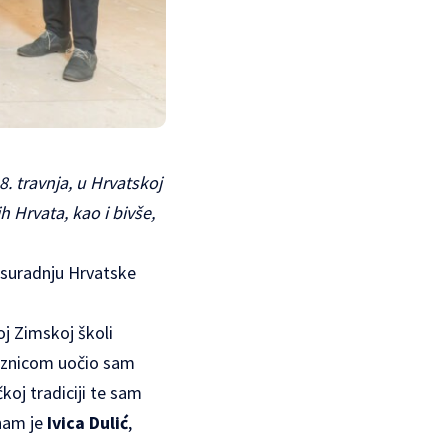
. travnja, u Hrvatskoj
h Hrvata, kao i bivše,
 suradnju Hrvatske
oj Zimskoj školi
laznicom uočio sam
čkoj tradiciji te sam
 nam je
Ivica Dulić
,