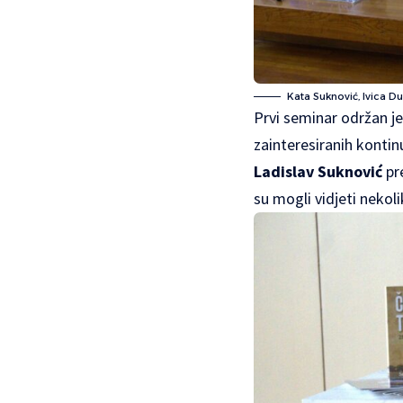
Kata Suknović, Ivica Dul
Prvi seminar održan je
zainteresiranih konti
Ladislav Suknović
pr
su mogli vidjeti nekol