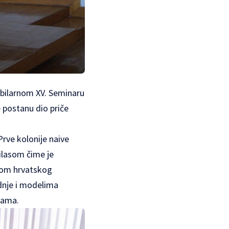
jubilarnom XV. Seminaru
e postanu dio priče
Prve kolonije naive
ilasom čime je
lom hrvatskog
adnje i modelima
grama.