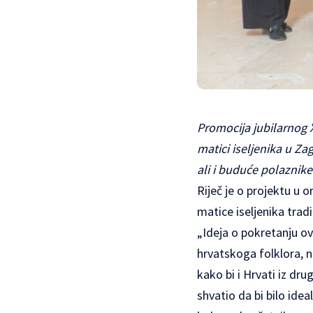
Promocija jubilarnog X
matici iseljenika u Za
ali i buduće polaznik
Riječ je o projektu u o
matice iseljenika trad
„Ideja o pokretanju ov
hrvatskoga folklora, 
kako bi i Hrvati iz dru
shvatio da bi bilo ide