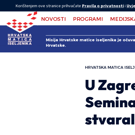
Korištenjem ove stranice prihvaćate
Pravila o privatnosti
i
Uvje
NOVOSTI
PROGRAMI
MEDIJSK
Misija Hrvatske matice iseljenika je očuv
Hrvatske.
HRVATSKA MATICA ISELJ
U Zagr
Semina
stvara