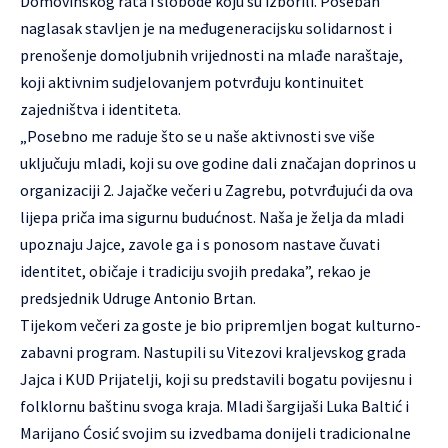
Domovinskog rata i slobode koju su izborili. Poseban
naglasak stavljen je na međugeneracijsku solidarnost i
prenošenje domoljubnih vrijednosti na mlađe naraštaje,
koji aktivnim sudjelovanjem potvrđuju kontinuitet
zajedništva i identiteta.
„Posebno me raduje što se u naše aktivnosti sve više
uključuju mladi, koji su ove godine dali značajan doprinos u
organizaciji 2. Jajačke večeri u Zagrebu, potvrđujući da ova
lijepa priča ima sigurnu budućnost. Naša je želja da mladi
upoznaju Jajce, zavole ga i s ponosom nastave čuvati
identitet, običaje i tradiciju svojih predaka”, rekao je
predsjednik Udruge Antonio Brtan.
Tijekom večeri za goste je bio pripremljen bogat kulturno-
zabavni program. Nastupili su Vitezovi kraljevskog grada
Jajca i KUD Prijatelji, koji su predstavili bogatu povijesnu i
folklornu baštinu svoga kraja. Mladi šargijaši Luka Baltić i
Marijano Ćosić svojim su izvedbama donijeli tradicionalne