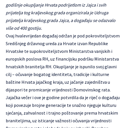
godišnje okupljanje Hrvata podrijetlom iz Jajca i svih
prijatelja tog kraljevskog grada organizirala je Udruga
prijatelja kraljevskog grada Jajca, a događaju se odazvalo
više od 400 gostiju.
Ovaj hvalevrijedan događaj održan je pod pokroviteljstvom
Središnjeg državnog ureda za Hrvate izvan Republike
Hrvatske te supokroviteljstvom Ministarstva vanjskih i
europskih poslova RH, uz financijsku podršku Ministarstva
hrvatskih branitelja RH. Okupljanje je ispunilo svoj glavni
cilj – očuvanje bogatog identiteta, tradicije i kulturne
baštine Hrvata jajačkog kraja, uz jačanje zajedništva u
dijaspori te promicanje vrijednosti Domovinskog rata.
Jajačka večer i ove je godine potvrdila da je riječ o događaju
koji povezuje brojne generacije te snažno njeguje kulturu
sjećanja, zahvalnost i trajno poštovanje prema hrvatskim
braniteljima, uz isticanje važnosti očuvanja vrijednosti