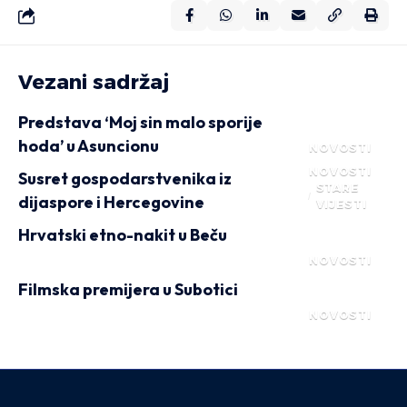
Vezani sadržaj
Predstava ‘Moj sin malo sporije
hoda’ u Asuncionu
NOVOSTI
NOVOSTI
Susret gospodarstvenika iz
STARE
dijaspore i Hercegovine
VIJESTI
Hrvatski etno-nakit u Beču
NOVOSTI
Filmska premijera u Subotici
NOVOSTI