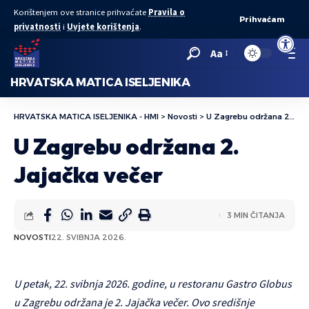
Korištenjem ove stranice prihvaćate
Pravila o
Prihvaćam
privatnosti
i
Uvjete korištenja
.
Open to
Aa
HRVATSKA MATICA ISELJENIKA
HRVATSKA MATICA ISELJENIKA - HMI
>
Novosti
>
U Zagrebu održana 2. Jajačka večer
U Zagrebu održana 2.
Jajačka večer
3 MIN ČITANJA
NOVOSTI
22. SVIBNJA 2026.
U petak, 22. svibnja 2026. godine, u restoranu Gastro Globus
u Zagrebu održana je 2. Jajačka večer. Ovo središnje