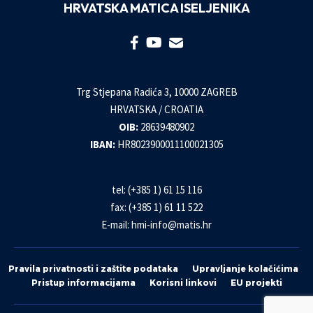
HRVATSKA MATICA ISELJENIKA
Trg Stjepana Radića 3, 10000 ZAGREB
HRVATSKA / CROATIA
OIB:
28639480902
IBAN:
HR8023900011100021305
tel: (+385 1) 61 15 116
fax: (+385 1) 61 11 522
E-mail:
hmi-info@matis.hr
Pravila privatnosti i zaštite podataka
Upravljanje kolačićima
Pristup informacijama
Korisni linkovi
EU projekti