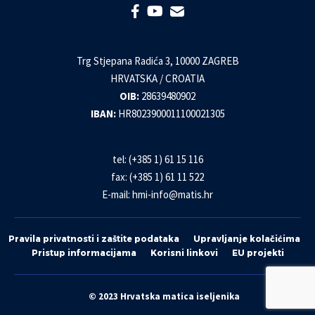
Trg Stjepana Radića 3, 10000 ZAGREB
HRVATSKA / CROATIA
OIB:
28639480902
IBAN:
HR8023900011100021305
tel: (+385 1) 61 15 116
fax: (+385 1) 61 11 522
E-mail:
hmi-info@matis.hr
Pravila privatnosti i zaštite podataka
Upravljanje kolačićima
Pristup informacijama
Korisni linkovi
EU projekti
© 2023 Hrvatska matica iseljenika