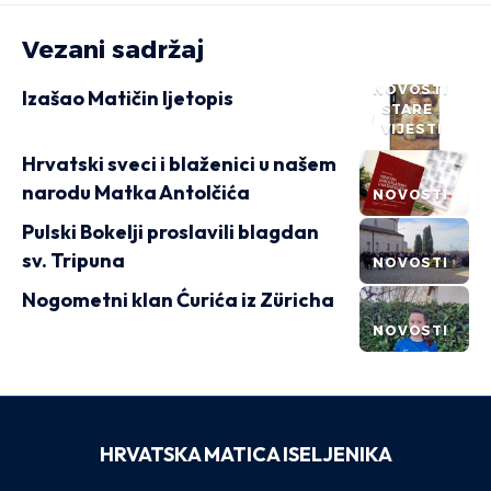
Vezani sadržaj
NOVOSTI
Izašao Matičin ljetopis
STARE
VIJESTI
Hrvatski sveci i blaženici u našem
narodu Matka Antolčića
NOVOSTI
Pulski Bokelji proslavili blagdan
sv. Tripuna
NOVOSTI
Nogometni klan Ćurića iz Züricha
NOVOSTI
HRVATSKA MATICA ISELJENIKA