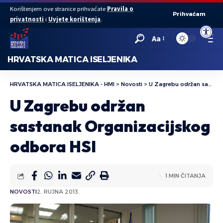
Korištenjem ove stranice prihvaćate
Pravila o
Prihvaćam
privatnosti
i
Uvjete korištenja
.
Open to
Aa
HRVATSKA MATICA ISELJENIKA
HRVATSKA MATICA ISELJENIKA - HMI
>
Novosti
>
U Zagrebu održan sastanak Organizacijskog odbora HSI
U Zagrebu održan
sastanak Organizacijskog
odbora HSI
1 MIN ČITANJA
NOVOSTI
2. RUJNA 2013.