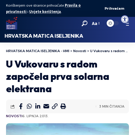
Korištenjem ove stranice prihvaćate
Pravila o
Prihvaćam
privatnosti
i
Uvjete korištenja
.
Open to
Aa
HRVATSKA MATICA ISELJENIKA
HRVATSKA MATICA ISELJENIKA - HMI
>
Novosti
>
U Vukovaru s radom započela prva solarna elektrana
U Vukovaru s radom
započela prva solarna
elektrana
3 MIN ČITANJA
NOVOSTI
6. LIPNJA 2013.