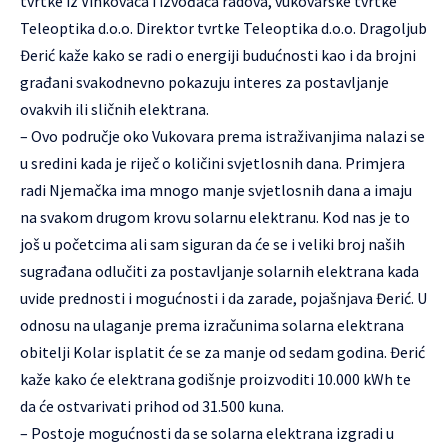
tvrtke iz Vinkovaca i izvođača radova, vukovarske tvrtke
Teleoptika d.o.o. Direktor tvrtke Teleoptika d.o.o. Dragoljub
Đerić kaže kako se radi o energiji budućnosti kao i da brojni
građani svakodnevno pokazuju interes za postavljanje
ovakvih ili sličnih elektrana.
– Ovo područje oko Vukovara prema istraživanjima nalazi se
u sredini kada je riječ o količini svjetlosnih dana. Primjera
radi Njemačka ima mnogo manje svjetlosnih dana a imaju
na svakom drugom krovu solarnu elektranu. Kod nas je to
još u početcima ali sam siguran da će se i veliki broj naših
sugrađana odlučiti za postavljanje solarnih elektrana kada
uvide prednosti i mogućnosti i da zarade, pojašnjava Đerić. U
odnosu na ulaganje prema izračunima solarna elektrana
obitelji Kolar isplatit će se za manje od sedam godina. Đerić
kaže kako će elektrana godišnje proizvoditi 10.000 kWh te
da će ostvarivati prihod od 31.500 kuna.
– Postoje mogućnosti da se solarna elektrana izgradi u