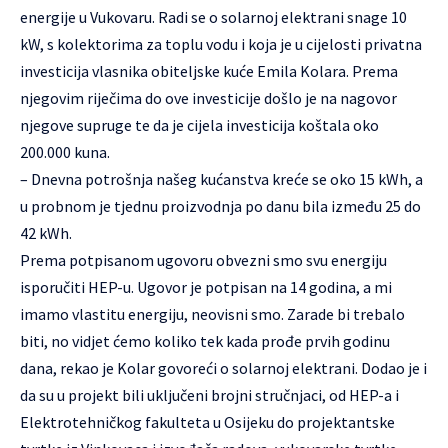
energije u Vukovaru. Radi se o solarnoj elektrani snage 10
kW, s kolektorima za toplu vodu i koja je u cijelosti privatna
investicija vlasnika obiteljske kuće Emila Kolara. Prema
njegovim riječima do ove investicije došlo je na nagovor
njegove supruge te da je cijela investicija koštala oko
200.000 kuna.
– Dnevna potrošnja našeg kućanstva kreće se oko 15 kWh, a
u probnom je tjednu proizvodnja po danu bila između 25 do
42 kWh.
Prema potpisanom ugovoru obvezni smo svu energiju
isporučiti HEP-u. Ugovor je potpisan na 14 godina, a mi
imamo vlastitu energiju, neovisni smo. Zarade bi trebalo
biti, no vidjet ćemo koliko tek kada prođe prvih godinu
dana, rekao je Kolar govoreći o solarnoj elektrani. Dodao je i
da su u projekt bili uključeni brojni stručnjaci, od HEP-a i
Elektrotehničkog fakulteta u Osijeku do projektantske