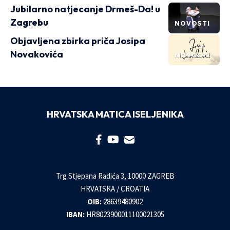
Jubilarno natjecanje Drmeš-Da! u
Zagrebu
NOVOSTI
Objavljena zbirka priča Josipa
Novakovića
NOVOSTI
HRVATSKA MATICA ISELJENIKA
Trg Stjepana Radića 3, 10000 ZAGREB
HRVATSKA / CROATIA
OIB:
28639480902
IBAN:
HR8023900011100021305