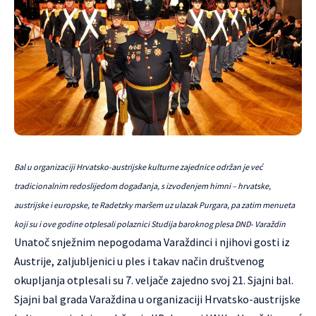
Bal u organizaciji Hrvatsko-austrijske kulturne zajednice održan je već
tradicionalnim redoslijedom događanja, s izvođenjem himni – hrvatske,
austrijske i europske, te Radetzky maršem uz ulazak Purgara, pa zatim menueta
koji su i ove godine otplesali polaznici Studija baroknog plesa DND- Varaždin
Unatoč snježnim nepogodama Varaždinci i njihovi gosti iz
Austrije, zaljubljenici u ples i takav način društvenog
okupljanja otplesali su 7. veljače zajedno svoj 21. Sjajni bal.
Sjajni bal grada Varaždina u organizaciji Hrvatsko-austrijske