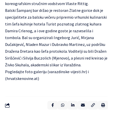
koreografskim stručnim vodstvom Vlaste Rittig.
Balski Šampanj bar držao je restoran Zlatne gorice dok je
specijalitete za balsku večeru pripremio vrhunski kulinarski
tim šefa kuhinje hotela Turist poznatog zlatnog kuhara
Damira Crlenog, a i ove godine goste je razveselila i
tombola. Bal su organizirali Ingeborg Jurić, Mirjana
Dučakijević, Nladen Mazur i Dubravko Martinez, uz podršku
Dražena Dretara kao šefa protokola. Voditelji su bili Dražen
Sirišćević i Silvija Buczolich (Mjenovo), a plesni red kreirao je
Živko Skuhala, akademski slikar iz Varaždina.
Pogledajte foto galeriju
(varazdinske-vijesti.hr)
i
(hrvatskenovine.at)