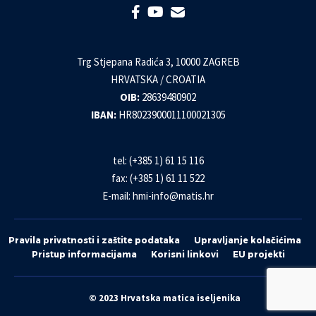
Trg Stjepana Radića 3, 10000 ZAGREB
HRVATSKA / CROATIA
OIB:
28639480902
IBAN:
HR8023900011100021305
tel: (+385 1) 61 15 116
fax: (+385 1) 61 11 522
E-mail:
hmi-info@matis.hr
Pravila privatnosti i zaštite podataka
Upravljanje kolačićima
Pristup informacijama
Korisni linkovi
EU projekti
© 2023 Hrvatska matica iseljenika