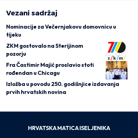
Vezani sadržaj
Nominacije za Večernjakovu domovnicu u
tijeku
ZKM gostovalo na Sterijinom
pozorju
NOVOSTI
Fra Častimir Majić proslavio stoti
rođendan u Chicagu
NOVOSTI
Izložba u povodu 250. godišnjice izdavanja
prvih hrvatskih novina
HRVATSKA MATICA ISELJENIKA