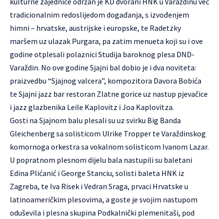
kulturne zajednice održan je KD dvorani HNK u Varaždinu već
tradicionalnim redoslijedom događanja, s izvođenjem
himni – hrvatske, austrijske i europske, te Radetzky
maršem uz ulazak Purgara, pa zatim menueta koji su i ove
godine otplesali polaznici Studija baroknog plesa DND-
Varaždin. No ove godine Sjajni bal dobio je i dva noviteta:
praizvedbu “Sjajnog valcera”, kompozitora Davora Bobića
te Sjajni jazz bar restoran Zlatne gorice uz nastup pjevačice
i jazz glazbenika Leile Kaplovitz i Joa Kaplovitza.
Gosti na Sjajnom balu plesali su uz svirku Big Banda
Gleichenberg sa solisticom Ulrike Tropper te Varaždinskog
komornoga orkestra sa vokalnom solisticom Ivanom Lazar.
U popratnom plesnom dijelu bala nastupili su baletani
Edina Plićanić i George Stanciu, solisti baleta HNK iz
Zagreba, te Iva Risek i Vedran Sraga, prvaci Hrvatske u
latinoameričkim plesovima, a goste je svojim nastupom
oduševila i plesna skupina Podkalnički plemenitaši, pod