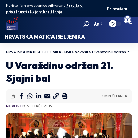
Korištenjem ove stranice prihvaćate
Pravila o
Prihvaćam
privatnosti
i
Uvjete korištenja
.
Open to
Aa
HRVATSKA MATICA ISELJENIKA
HRVATSKA MATICA ISELJENIKA - HMI
>
Novosti
>
U Varaždinu održan 21. Sjajni bal
U Varaždinu održan 21.
Sjajni bal
2 MIN ČITANJA
NOVOSTI
9. VELJAČE 2015.