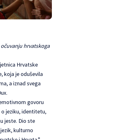
 očuvanju hrvatskoga
ljetnica Hrvatske
, koja je oduševila
ma, a iznad svega
ux.
u emotivnom govoru
o jeziku, identitetu,
u jeste. Dio ste
jezik, kulturno
Hrvatske i Hrvata.”