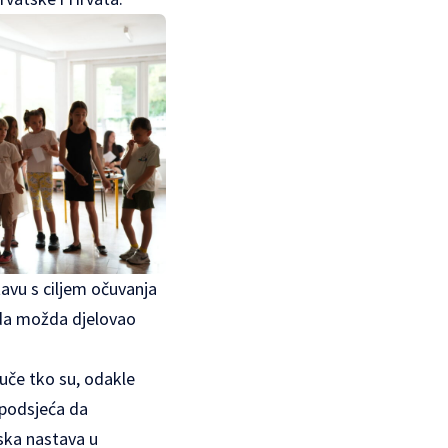
tavu s ciljem očuvanja
tada možda djelovao
 uče tko su, odakle
 podsjeća da
ska nastava u