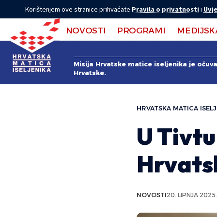
Korištenjem ove stranice prihvaćate
Pravila o privatnosti
i
Uvje
NOVOSTI
PROGRAMI
MEDIJSK
Misija Hrvatske matice iseljenika je očuv
Hrvatske.
HRVATSKA MATICA ISELJ
U Tivtu
Hrvats
NOVOSTI
20. LIPNJA 2025.