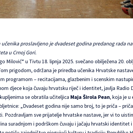
čenika proslavljeno je dvadeset godina predanog rada na
teta u Crnoj Gori.
o Milović“ u Tivtu 18. lipnja 2025. svečano obilježena 20. ob
 Tom prigodom, održana je priredba učenika Hrvatske nastave
im programom – recitacijama, glazbenim i scenskim nastupi
m djece koja čuvaju hrvatsku riječ i identitet, javlja
Radio D
pljenima se obratila učiteljica
Maja Širola Pean
, koja je 
ljetnice: „Dvadeset godina nije samo broj, to je priča – priča 
i. Pozdravljam sve prijatelje hrvatske nastave, jer vi to uistin
ina suradnjom i podrškom čuvaju i jačaju hrvatski identitet i 
te potiču zajedništvo njegujući kulturu i tradiciju Republike 