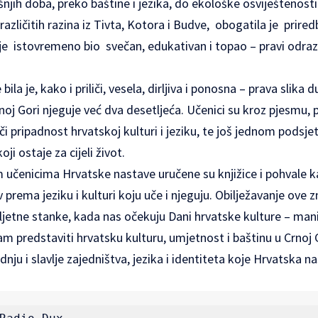
šnjih doba, preko baštine i jezika, do ekološke osviještenosti
različitih razina iz Tivta, Kotora i Budve, obogatila je prire
je istovremeno bio svečan, edukativan i topao – pravi odra
bila je, kako i priliči, vesela, dirljiva i ponosna – prava slika 
oj Gori njeguje već dva desetljeća. Učenici su kroz pjesmu, pl
i pripadnost hrvatskoj kulturi i jeziku, te još jednom podsjeti
ji ostaje za cijeli život.
m učenicima Hrvatske nastave uručene su knjižice i pohvale k
av prema jeziku i kulturi koju uče i njeguju. Obilježavanje ove 
 ljetne stanke, kada nas očekuju Dani hrvatske kulture – mani
am predstaviti hrvatsku kulturu, umjetnost i baštinu u Crnoj G
adnju i slavlje zajedništva, jezika i identiteta koje Hrvatska 