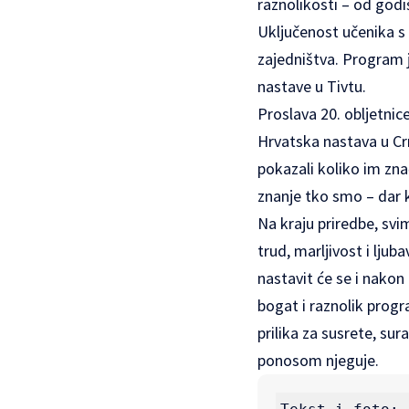
raznolikosti – od godi
Uključenost učenika s 
zajedništva. Program 
nastave u Tivtu.
Proslava 20. obljetnice 
Hrvatska nastava u Crn
pokazali koliko im znač
znanje tko smo – dar ko
Na kraju priredbe, svi
trud, marljivost i ljub
nastavit će se i nakon
bogat i raznolik progr
prilika za susrete, sur
ponosom njeguje.