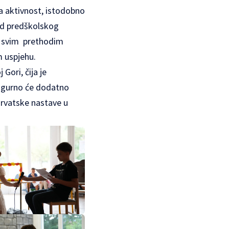
a aktivnost, istodobno
u od predškolskog
la svim prethodim
m uspjehu.
Gori, čija je
igurno će dodatno
Hrvatske nastave u