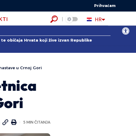
Prihvaćam
EN
HR
KTI
ES
Open to
te običaja Hrvata koji žive izvan Republike
 nastave u Crnoj Gori
etnica
Gori
5 MIN ČITANJA