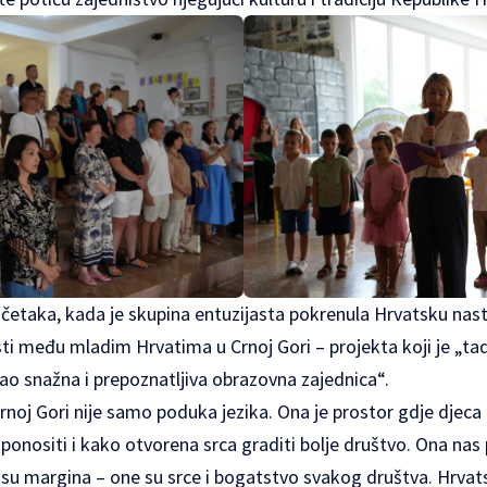
početaka, kada je skupina entuzijasta pokrenula Hrvatsku nas
jesti među mladim Hrvatima u Crnoj Gori – projekta koji je „
kao snažna i prepoznatljiva obrazovna zajednica“.
noj Gori nije samo poduka jezika. Ona je prostor gdje djeca
ponositi i kako otvorena srca graditi bolje društvo. Ona nas
isu margina – one su srce i bogatstvo svakog društva. Hrvat