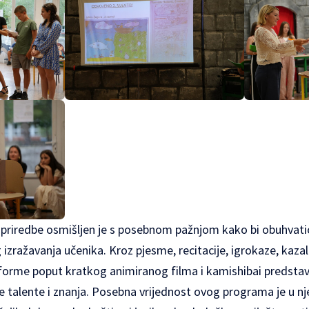
riredbe osmišljen je s posebnom pažnjom kako bi obuhvati
 izražavanja učenika. Kroz pjesme, recitacije, igrokaze, kazal
 forme poput kratkog animiranog filma i kamishibai predstave
oje talente i znanja. Posebna vrijednost ovog programa je u 