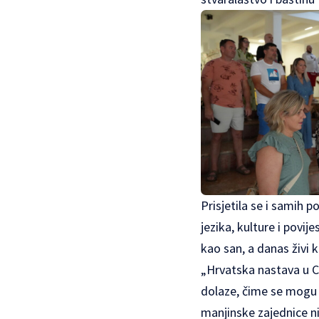
Prisjetila se i samih 
jezika, kulture i povi
kao san, a danas živi 
„Hrvatska nastava u Cr
dolaze, čime se mogu 
manjinske zajednice n