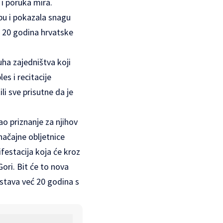
 i poruka mira.
dbu i pokazala snagu
z 20 godina hrvatske
duha zajedništva koji
es i recitacije
li sve prisutne da je
ao priznanje za njihov
značajne obljetnice
festacija koja će kroz
ori. Bit će to nova
nastava već 20 godina s