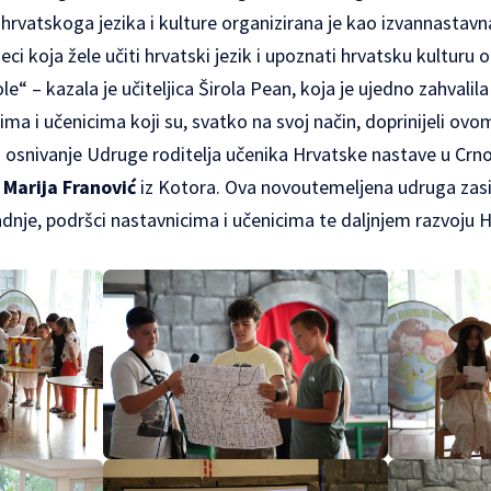
hrvatskoga jezika i kulture organizirana je kao izvannastavn
jeci koja žele učiti hrvatski jezik i upoznati hrvatsku kultur
le“ – kazala je učiteljica Širola Pean, koja je ujedno zahvali
ima i učenicima koji su, svatko na svoj način, doprinijeli ovo
 osnivanje Udruge roditelja učenika Hrvatske nastave u Crnoj 
a
Marija Franović
iz Kotora. Ova novoutemeljena udruga zas
radnje, podršci nastavnicima i učenicima te daljnjem razvoju 