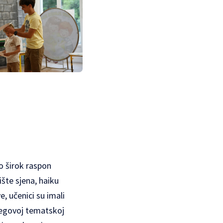
o širok raspon
ište sjena, haiku
, učenici su imali
njegovoj tematskoj