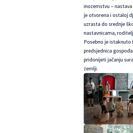
inozemstvu – nastava 
je otvorena i ostaloj d
uzrasta do srednje ško
nastavnicama, roditelj
Posebno je istaknuto i
predsjednica gospođ
pridonijeti jačanju su
zemlji.