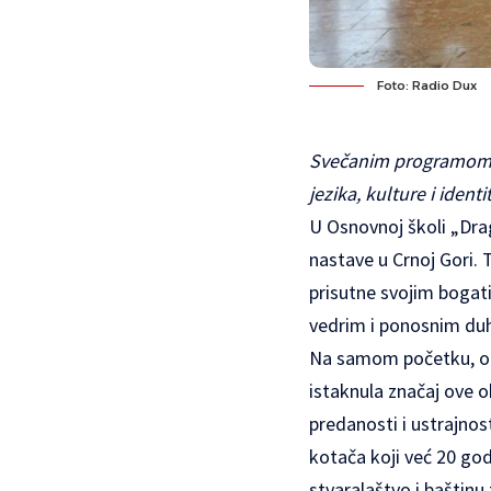
Foto: Radio Dux
Svečanim programom u
jezika, kulture i identi
U Osnovnoj školi „Drag
nastave u Crnoj Gori.
prisutne svojim bogat
vedrim i ponosnim duho
Na samom početku, oku
istaknula značaj ove ob
predanosti i ustrajnost
kotača koji već 20 god
stvaralaštvo i baštinu 