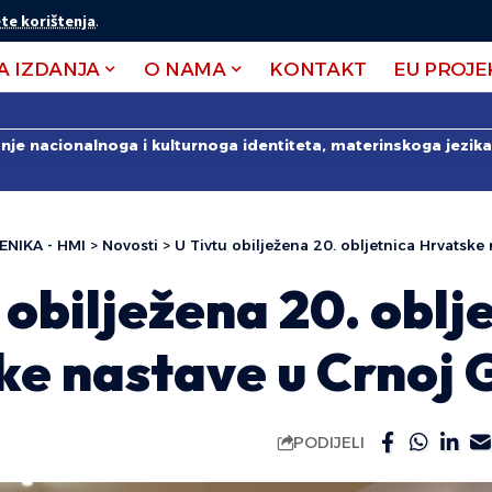
te korištenja
.
A IZDANJA
O NAMA
KONTAKT
EU PROJE
anje nacionalnoga i kulturnoga identiteta, materinskoga jezika 
ENIKA - HMI
>
Novosti
>
U Tivtu obilježena 20. obljetnica Hrvatske
 obilježena 20. oblj
ke nastave u Crnoj 
PODIJELI