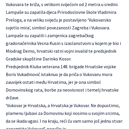
Vukovara te križa, s velikom svijećom od 2 metra u sredini.
Lampaše su zapalila djeca Prirodoslovne škole Vladimira
Preloga, a na veliku svijeću je postavljeno ‘Vukovarsko
svjetlo mira’, simbol povezanosti Zagreba i Vukovara.
Lampaše su zapalili i zamjenica zagrebačkog
gradonačelnika Vesna Kusin s izaslanstvom u kojem je bio i
Miodrag Demo, hrvatski ratni vojni invalid te predsjednik
Gradske skupštine Darinko Kosor.
Predsjednik Kluba veterana 148. brigade Hrvatske vojske
Boris Vukadinović istaknuo je da priča o Vukovaru mora
zauvijek ostati među Hrvatima, jer je ona simbol
Domovinskog rata, borbe za neovisnost i temelj hrvatske
države.
‘Vukovar je Hrvatska, a Hrvatska je Vukovar. Ne dopustimo,
plamenu ljubavi za Domovinu koji nosimo u svojim srcima,
da se ikada ugasi. I na kraju, reći ću vam samo još jednu stvar:
zapamtite Vukovar!’, poručio je.