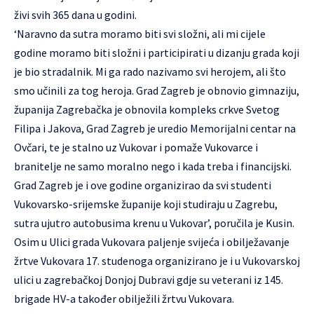
živi svih 365 dana u godini.
‘Naravno da sutra moramo biti svi složni, ali mi cijele
godine moramo biti složni i participirati u dizanju grada koji
je bio stradalnik. Mi ga rado nazivamo svi herojem, ali što
smo učinili za tog heroja. Grad Zagreb je obnovio gimnaziju,
županija Zagrebačka je obnovila kompleks crkve Svetog
Filipa i Jakova, Grad Zagreb je uredio Memorijalni centar na
Ovčari, te je stalno uz Vukovar i pomaže Vukovarce i
branitelje ne samo moralno nego i kada treba i financijski.
Grad Zagreb je i ove godine organizirao da svi studenti
Vukovarsko-srijemske županije koji studiraju u Zagrebu,
sutra ujutro autobusima krenu u Vukovar’, poručila je Kusin.
Osim u Ulici grada Vukovara paljenje svijeća i obilježavanje
žrtve Vukovara 17. studenoga organizirano je i u Vukovarskoj
ulici u zagrebačkoj Donjoj Dubravi gdje su veterani iz 145.
brigade HV-a također obilježili žrtvu Vukovara.