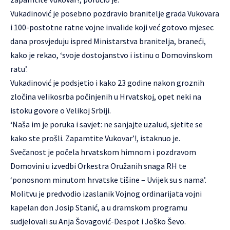
Vukadinović je posebno pozdravio branitelje grada Vukovara
i 100-postotne ratne vojne invalide koji već gotovo mjesec
dana prosvjeduju ispred Ministarstva branitelja, braneći,
kako je rekao, ‘svoje dostojanstvo i istinu o Domovinskom
ratu’.
Vukadinović je podsjetio i kako 23 godine nakon groznih
zločina velikosrba počinjenih u Hrvatskoj, opet neki na
istoku govore o Velikoj Srbiji.
‘Naša im je poruka i savjet: ne sanjajte uzalud, sjetite se
kako ste prošli. Zapamtite Vukovar’!, istaknuo je.
Svečanost je počela hrvatskom himnom i pozdravom
Domovini u izvedbi Orkestra Oružanih snaga RH te
‘ponosnom minutom hrvatske tišine – Uvijek su s nama’.
Molitvu je predvodio izaslanik Vojnog ordinarijata vojni
kapelan don Josip Stanić, a u dramskom programu
sudjelovali su Anja Šovagović-Despot i Joško Ševo.