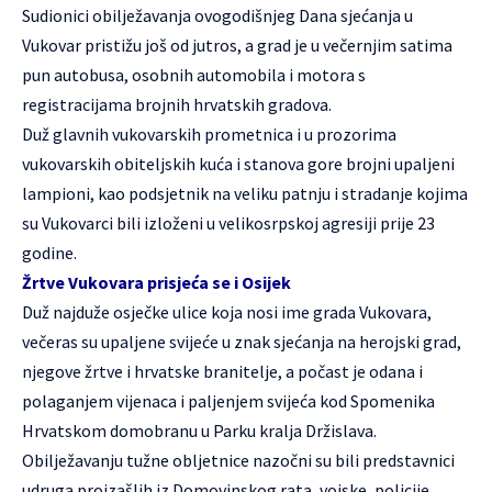
Sudionici obilježavanja ovogodišnjeg Dana sjećanja u
Vukovar pristižu još od jutros, a grad je u večernjim satima
pun autobusa, osobnih automobila i motora s
registracijama brojnih hrvatskih gradova.
Duž glavnih vukovarskih prometnica i u prozorima
vukovarskih obiteljskih kuća i stanova gore brojni upaljeni
lampioni, kao podsjetnik na veliku patnju i stradanje kojima
su Vukovarci bili izloženi u velikosrpskoj agresiji prije 23
godine.
Žrtve Vukovara prisjeća se i Osijek
Duž najduže osječke ulice koja nosi ime grada Vukovara,
večeras su upaljene svijeće u znak sjećanja na herojski grad,
njegove žrtve i hrvatske branitelje, a počast je odana i
polaganjem vijenaca i paljenjem svijeća kod Spomenika
Hrvatskom domobranu u Parku kralja Držislava.
Obilježavanju tužne obljetnice nazočni su bili predstavnici
udruga proizašlih iz Domovinskog rata, vojske, policije,