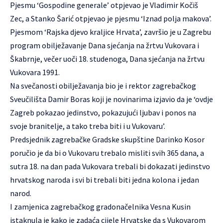
Pjesmu ‘Gospodine generale’ otpjevao je Vladimir Kočiš
Zec, a Stanko Šarić otpjevao je pjesmu ‘Iznad polja makova’.
Pjesmom ‘Rajska djevo kraljice Hrvata’, završio je u Zagrebu
program obilježavanje Dana sjećanja na žrtvu Vukovara i
Škabrnje, večer uoči 18. studenoga, Dana sjećanja na žrtvu
Vukovara 1991.
Na svečanosti obilježavanja bio je i rektor zagrebačkog
Sveučilišta Damir Boras koji je novinarima izjavio da je ‘ovdje
Zagreb pokazao jedinstvo, pokazujući ljubav i ponos na
svoje branitelje, a tako treba biti i u Vukovaru’.
Predsjednik zagrebačke Gradske skupštine Darinko Kosor
poručio je da bi o Vukovaru trebalo misliti svih 365 dana, a
sutra 18. na dan pada Vukovara trebali bi dokazati jedinstvo
hrvatskog naroda i svi bi trebali biti jedna kolona i jedan
narod.
I zamjenica zagrebačkog gradonačelnika Vesna Kusin
istaknula je kako je zadaća cijele Hrvatske da s Vukovarom