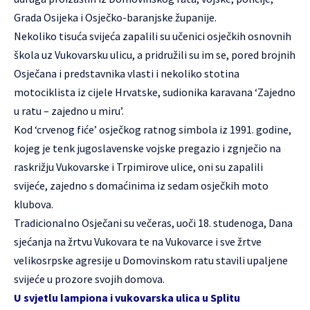
Grada Osijeka i Osječko-baranjske županije.
Nekoliko tisuća svijeća zapalili su učenici osječkih osnovnih
škola uz Vukovarsku ulicu, a pridružili su im se, pored brojnih
Osječana i predstavnika vlasti i nekoliko stotina
motociklista iz cijele Hrvatske, sudionika karavana ‘Zajedno
u ratu – zajedno u miru’.
Kod ‘crvenog fiće’ osječkog ratnog simbola iz 1991. godine,
kojeg je tenk jugoslavenske vojske pregazio i zgnječio na
raskrižju Vukovarske i Trpimirove ulice, oni su zapalili
svijeće, zajedno s domaćinima iz sedam osječkih moto
klubova.
Tradicionalno Osječani su večeras, uoči 18. studenoga, Dana
sjećanja na žrtvu Vukovara te na Vukovarce i sve žrtve
velikosrpske agresije u Domovinskom ratu stavili upaljene
svijeće u prozore svojih domova.
U svjetlu lampiona i vukovarska ulica u Splitu