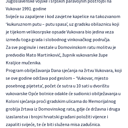
Jugoslavenske vojske i srpskih paravojnih postrojbi na
Vukovar 1991. godine
Svijeće su zapaljene i kod zavjetne kapelice na takozvanom
‘kukuruznom putu – putu spasa’, uz gradsku obilaznicu koji
je tijekom velikosrpske opsade Vukovara bio jedina veza
između toga grada i slobodnog vinkovačkog područja.
Za sve poginule i nestale u Domovinskom ratu molitvu je
predvodio Mato Martinković, župnik vukovarske župe
Kraljice mučenika.
Program obilježavanja Dana sjećanja na žrtvu Vukovara, koji
se ove godine održava pod geslom – ‘Vukovar, mjesto
posebnog pijeteta’, počet će sutra u 10 sati u dvorištu
vukovarske Opće bolnice odakle će sudionici obilježavanja u
Koloni sjećanja proći gradskim ulicama do Memorijalnog
groblja žrtava iz Domovinskog rata, gdje će državna i druga
izaslanstva i brojni hrvatski građani položiti vijence i
zapaliti svijeće, te će biti služena misa zadušnica.