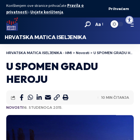
Korištenjem ove stranice prihvaćate
Pravila o
Prihvaćam
privatnosti
i
Uvjete korištenja
.
Open to
Aa
HRVATSKA MATICA ISELJENIKA
HRVATSKA MATICA ISELJENIKA - HMI
>
Novosti
>
U SPOMEN GRADU HEROJU
U SPOMEN GRADU
HEROJU
10 MIN ČITANJA
NOVOSTI
16. STUDENOGA 2015.