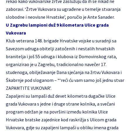
rekao kako vukovarske žrtve zaslužuju da ih se nikad ne
zaboravi. ‘Žrtve Vukovara su ugrađene u temelje stvaranja
slobodne i neovisne Hrvatske’, poručio je Ante Sanader.
U Zagrebu lampioni duž 9 kilometara Ulice grada
Vukovara
Klub veterana 148. brigade Hrvatske vojske u suradnji sa
Savezom udruga obitelji zatočenih i nestalih hrvatskih
branitelja i još 55 udruga i klubova iz Domovinskog rata,
organizirao je u Zagrebu, tradicionalno navečer 17.
studenoga, obilježavanje Dana sjećanja na žrtvu Vukovara i
Škabrnje pod sloganom – “‘reći ću vam samo još jednu stvar
ZAPAMTITE VUKOVAR’.
Zapaljeni su lampaši duž devet kilometra dugačke Ulice
grada Vukovara s jedne i druge strane kolnika, a svečani
program održan je na površini između kolnika Ulice
Hrvatske bratske zajednice kod raskrižja s Ulicom grada
Vukovara, gdje su zapaljeni lampaši u obliku imena grada