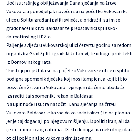
Uoči sutrašnjeg obilježavanja Dana sjećanja na žrtve
Vukovara u ponedjeljak navečer su na početku Vukovarske
ulice u Splitu građani palili svijeće, a pridružili su im se i
gradonačelnik Ivo Baldasar te predstavnici splitsko-
dalmatinskog HDZ-a.
Paljenje svijeća u Vukovarskoj ulici četvrtu godinu za redom
organizira Grad Split i gradski kotarevi, te udruge proistekle
iz Domovinskog rata.
‘Postoji projekt da se na početku Vukovarske ulice u Splitu
podigne spomenik dječaka koji nosi lampion, a koji bi bio
posvećen žrtvama Vukovara i vjerujem da ćemo ubuduće
izgraditi taj spomenik’, rekao je Baldasar.
Na upit hoće li sutra nazočiti Danu sjećanja na žrtvu
Vukovara Baldasar je kazao da za sada takvo što ne planira
jer je taj događaj, po njegovu mišljenju, ispolitiziran, ali da
će on, mimo ovog datuma, 18. studenoga, na neki drugi dan
otići i pokloniti se vukovarskim žrtvama.