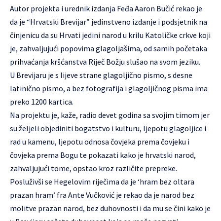
Autor projekta i urednik izdanja Feđa Aaron Bučić rekao je
da je “Hrvatski Brevijar” jedinstveno izdanje i podsjetnik na
činjenicu da su Hrvati jedini narod u krilu Katoličke crkve koji
je, zahvaljujući popovima glagoljašima, od samih početaka
prihvaćanja kršćanstva Riječ Božju slušao na svom jeziku.
U Brevijaru je s lijeve strane glagoljično pismo, s desne
latinično pismo, a bez fotografija i glagoljičnog pisma ima
preko 1200 kartica.
Na projektu je, kaže, radio devet godina sa svojim timom jer
su željeli objediniti bogatstvo i kulturu, ljepotu glagoljice i
rad u kamenu, ljepotu odnosa čovjeka prema čovjeku i
čovjeka prema Bogu te pokazati kako je hrvatski narod,
zahvaljujući tome, opstao kroz različite prepreke.
Posluživši se Hegelovim riječima da je ‘hram bez oltara
prazan hram’ fra Ante Vučković je rekao da je narod bez
molitve prazan narod, bez duhovnosti i da mu se čini kako je