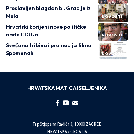
Proslavljen blagdan bl. Gracije iz
Mula
NOVOSTI
Hrvatski korijeni nove političke
nade CDU-a
NOVOSTI
Svečana tribina i promocija filma
Spomenak
NOVOSTI
HRVATSKA MATICA ISELJENIKA
Trg Stjepana Radića 3, 10000 ZAGREB
HRVATSKA / CROATIA