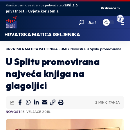
Korištenjem ove stranice prihvaćate
Pravila o
Prihvaćam
privatnosti
i
Uvjete korištenja
.
Open to
Aa
HRVATSKA MATICA ISELJENIKA
HRVATSKA MATICA ISELJENIKA - HMI
>
Novosti
>
U Splitu promovirana najveća knjiga na glagoljici
U Splitu promovirana
najveća knjiga na
glagoljici
2 MIN ČITANJA
NOVOSTI
13. VELJAČE 2018.