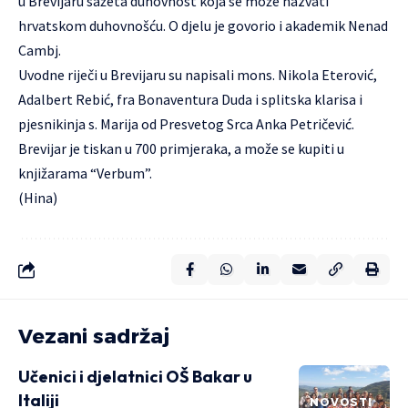
u Brevijaru sažeta duhovnost koja se može nazvati
hrvatskom duhovnošću. O djelu je govorio i akademik Nenad
Cambj.
Uvodne riječi u Brevijaru su napisali mons. Nikola Eterović,
Adalbert Rebić, fra Bonaventura Duda i splitska klarisa i
pjesnikinja s. Marija od Presvetog Srca Anka Petričević.
Brevijar je tiskan u 700 primjeraka, a može se kupiti u
knjižarama “Verbum”.
(Hina)
Vezani sadržaj
Učenici i djelatnici OŠ Bakar u
Italiji
NOVOSTI