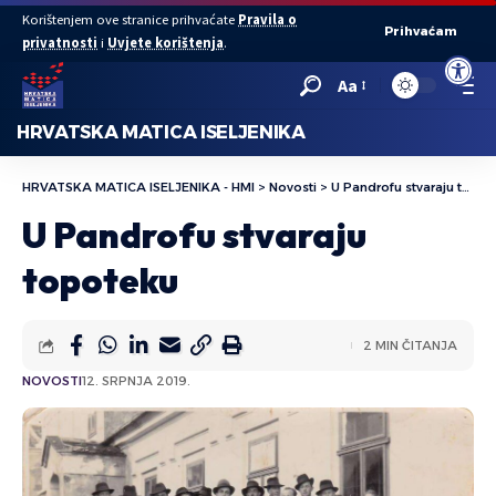
Korištenjem ove stranice prihvaćate
Pravila o
Prihvaćam
privatnosti
i
Uvjete korištenja
.
Open to
Aa
HRVATSKA MATICA ISELJENIKA
HRVATSKA MATICA ISELJENIKA - HMI
>
Novosti
>
U Pandrofu stvaraju topoteku
U Pandrofu stvaraju
topoteku
2 MIN ČITANJA
NOVOSTI
12. SRPNJA 2019.