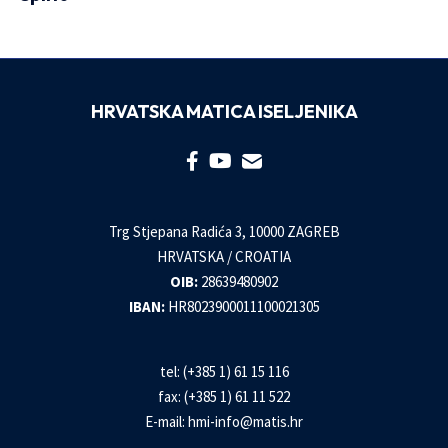
HRVATSKA MATICA ISELJENIKA
Trg Stjepana Radića 3, 10000 ZAGREB
HRVATSKA / CROATIA
OIB:
28639480902
IBAN:
HR8023900011100021305
tel: (+385 1) 61 15 116
fax: (+385 1) 61 11 522
E-mail:
hmi-info@matis.hr