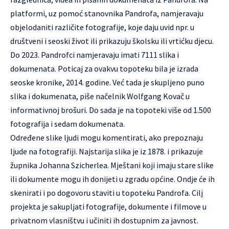
platformi, uz pomoć stanovnika Pandrofa, namjeravaju
objelodaniti različite fotografije, koje daju uvid npr. u
društveni i seoski život ili prikazuju školsku ili vrtićku djecu.
Do 2023. Pandrofci namjeravaju imati 7111 slika i
dokumenata. Poticaj za ovakvu topoteku bila je izrada
seoske kronike, 2014. godine. Već tada je skupljeno puno
slika i dokumenata, piše načelnik Wolfgang Kovač u
informativnoj brošuri. Do sada je na topoteki više od 1.500
fotografija i sedam dokumenata.
Određene slike ljudi mogu komentirati, ako prepoznaju
ljude na fotografiji. Najstarija slika je iz 1878. i prikazuje
župnika Johanna Szicherlea. Mještani koji imaju stare slike
ili dokumente mogu ih donijeti u zgradu općine. Ondje će ih
skenirati i po dogovoru staviti u topoteku Pandrofa. Cilj
projekta je sakupljati fotografije, dokumente i filmove u
privatnom vlasništvu i učiniti ih dostupnim za javnost.