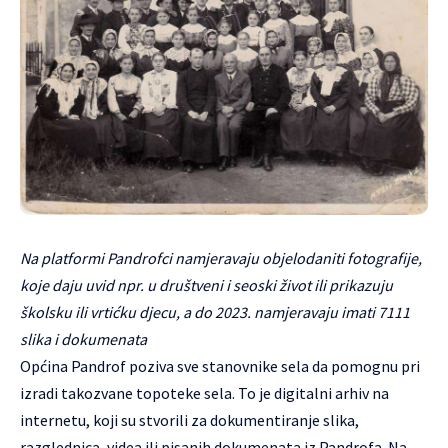
Na platformi Pandrofci namjeravaju objelodaniti fotografije,
koje daju uvid npr. u društveni i seoski život ili prikazuju
školsku ili vrtićku djecu, a do 2023. namjeravaju imati 7111
slika i dokumenata
Općina Pandrof poziva sve stanovnike sela da pomognu pri
izradi takozvane
topoteke sela
. To je digitalni arhiv na
internetu, koji su stvorili za dokumentiranje slika,
razglednica, videa ili pisanih dokumenata iz Pandrofa. Na