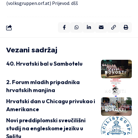
(
volksgruppen.orf.at
) Prijevod. dšš
Vezani sadržaj
40. Hrvatski bal u Sambotelu
NOVOSTI
2. Forum mladih pripadnika
hrvatskih manjina
NOVOSTI
Hrvatski dan u Chicagu privukao i
Amerikance
NOVOSTI
Novi preddiplomski sveučilišni
studij na engleskome jeziku u
NOVOSTI
Splitu