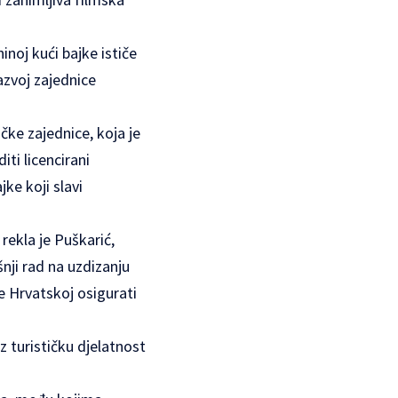
inoj kući bajke ističe
azvoj zajednice
ičke zajednice, koja je
iti licencirani
jke koji slavi
 rekla je Puškarić,
nji rad na uzdizanju
će Hrvatskoj osigurati
z turističku djelatnost