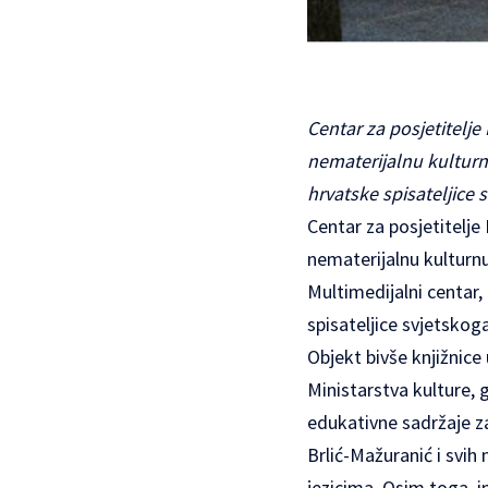
Centar za posjetitelje
nematerijalnu kulturn
hrvatske spisateljice 
Centar za posjetitelje 
nematerijalnu kulturnu
Multimedijalni centar, 
spisateljice svjetskog
Objekt bivše knjižnice
Ministarstva kulture, g
edukativne sadržaje za 
Brlić-Mažuranić i svih 
jezicima. Osim toga, i