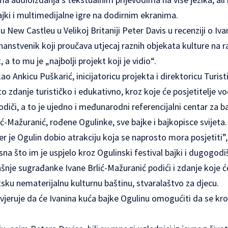
bajki i multimedijalne igre na dodirnim ekranima.
New Castleu u Velikoj Britaniji Peter Davis u recenziji o Ivan
 znanstvenik koji proučava utjecaj raznih objekata kulture na r
, a to mu je „najbolji projekt koji je vidio“.
ao Ankicu Puškarić, inicijatoricu projekta i direktoricu Turist
 to zdanje turističko i edukativno, kroz koje će posjetitelje vod
vodiči, a to je ujedno i međunarodni referencijalni centar za ba
ić-Mažuranić, rođene Ogulinke, sve bajke i bajkopisce svijeta.
er je Ogulin dobio atrakciju koja se naprosto mora posjetiti”,
na što im je uspjelo kroz Ogulinski festival bajki i dugogodiš
dašnje sugrađanke Ivane Brlić-Mažuranić podići i zdanje koje 
etsku nematerijalnu kulturnu baštinu, stvaralaštvo za djecu.
vjeruje da će Ivanina kuća bajke Ogulinu omogućiti da se kro