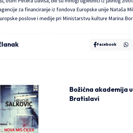
, osim Petera Davisa, bili su mnogi uglednici iz javnog živ
 agencije za financiranje iz fondova Europske unije Nataša M
uropske poslove i medije pri Ministarstvu kulture Marina Bo
 članak
Facebook
Božićna akademija u
Bratislavi