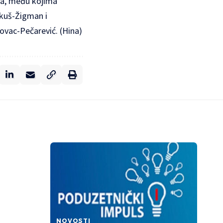
ota, među kojima
ikuš-Žigman i
rovac-Pečarević. (Hina)
NOVOSTI