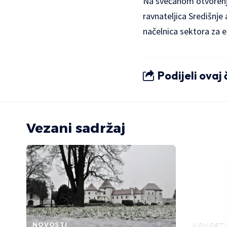
Na svečanom otvorenju
ravnateljica Središnje
načelnica sektora za e
Podijeli ovaj
Vezani sadržaj
NOVOSTI
NOVOSTI