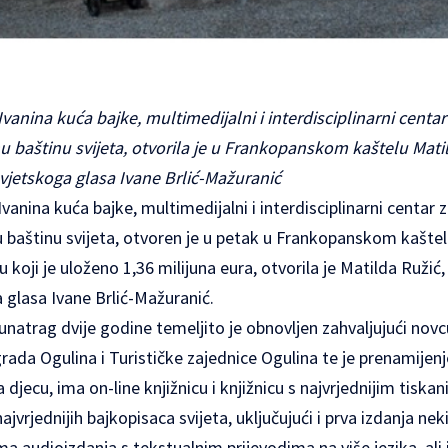
 Ivanina kuća bajke, multimedijalni i interdisciplinarni centa
u baštinu svijeta, otvorila je u Frankopanskom kaštelu Mati
svjetskoga glasa Ivane Brlić-Mažuranić
Ivanina kuća bajke, multimedijalni i interdisciplinarni centar 
 baštinu svijeta, otvoren je u petak u Frankopanskom kaštel
u koji je uloženo 1,36 milijuna eura, otvorila je Matilda Ruži
a glasa Ivane Brlić-Mažuranić.
 unatrag dvije godine temeljito je obnovljen zahvaljujući novc
rada Ogulina i Turističke zajednice Ogulina te je prenamijenje
djecu, ima on-line knjižnicu i knjižnicu s najvrjednijim tiska
najvrjednijih bajkopisaca svijeta, uključujući i prva izdanja ne
ma audioizdanja s tekstualnim prijevodima na više jezika, ali 