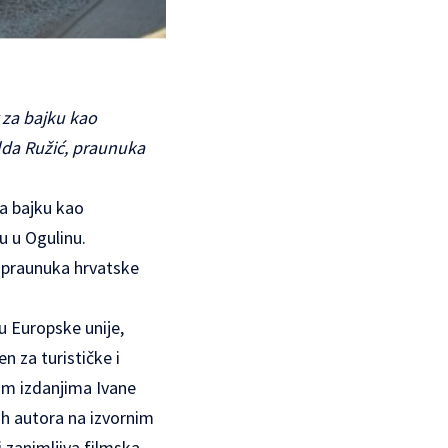
r za bajku kao
lda Ružić, praunuka
za bajku kao
u u Ogulinu.
ć, praunuka hrvatske
u Europske unije,
n za turističke i
nim izdanjima Ivane
kih autora na izvornim
i zanimljiva filmska