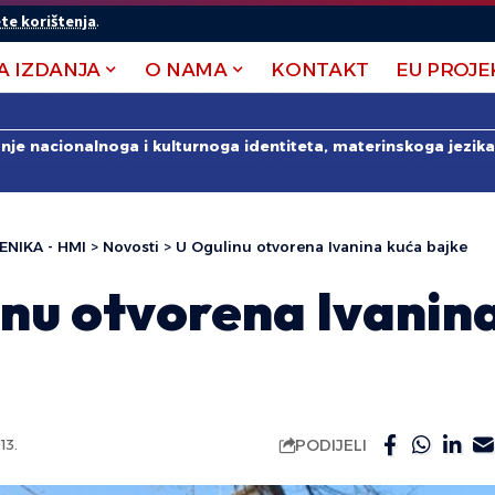
te korištenja
.
A IZDANJA
O NAMA
KONTAKT
EU PROJE
anje nacionalnoga i kulturnoga identiteta, materinskoga jezika 
ENIKA - HMI
>
Novosti
>
U Ogulinu otvorena Ivanina kuća bajke
inu otvorena Ivanin
PODIJELI
13.