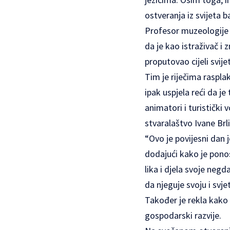
ostveranja iz svijeta 
Profesor muzeologije u 
da je kao istraživač i
proputovao cijeli svijet
Tim je riječima rasplak
ipak uspjela reći da je
animatori i turistički 
stvaralaštvo Ivane Brl
“Ovo je povijesni dan j
dodajući kako je ponos
lika i djela svoje neg
da njeguje svoju i svj
Također je rekla kako 
gospodarski razvije.