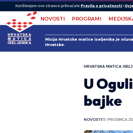
Korištenjem ove stranice prihvaćate
Pravila o privatnosti
i
Uvje
NOVOSTI
PROGRAMI
MEDIJSK
Misija Hrvatske matice iseljenika je očuv
Hrvatske.
HRVATSKA MATICA ISELJ
U Ogul
bajke
NOVOSTI
15. PROSINCA 20