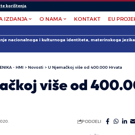
te korištenja
.
A IZDANJA
O NAMA
KONTAKT
EU PROJE
anje nacionalnoga i kulturnoga identiteta, materinskoga jezika 
ENIKA - HMI
>
Novosti
>
U Njemačkoj više od 400.000 Hrvata
ačkoj više od 400.
PODIJELI
020.