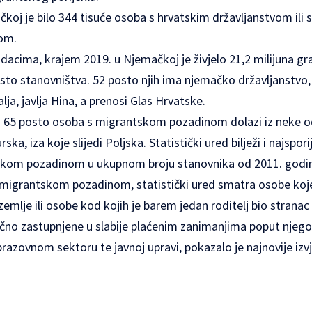
koj je bilo 344 tisuće osoba s hrvatskim državljanstvom ili
om.
dacima, krajem 2019. u Njemačkoj je živjelo 21,2 milijuna 
to stanovništva. 52 posto njih ima njemačko državljanstvo, 
lja, javlja Hina, a prenosi Glas Hrvatske.
ili 65 posto osoba s migrantskom pozadinom dolazi iz neke o
ka, iza koje slijedi Poljska. Statistički ured bilježi i najspori
skom pozadinom u ukupnom broju stanovnika od 2011. godi
igrantskom pozadinom, statistički ured smatra osobe koj
emlje ili osobe kod kojih je barem jedan roditelj bio stranac i
no zastupnjene u slabije plaćenim zanimanjima poput njegovat
obrazovnom sektoru te javnoj upravi, pokazalo je najnovije izv