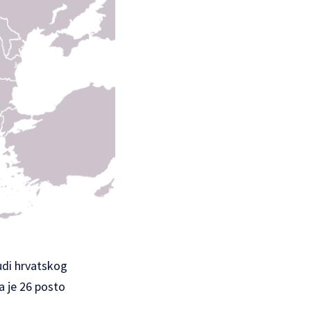
judi hrvatskog
da je 26 posto