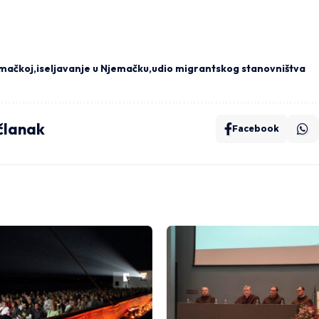
emačkoj
iseljavanje u Njemačku
udio migrantskog stanovništva
 članak
Facebook