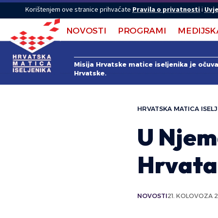
Korištenjem ove stranice prihvaćate
Pravila o privatnosti
i
Uvje
NOVOSTI
PROGRAMI
MEDIJSK
Misija Hrvatske matice iseljenika je očuv
Hrvatske.
HRVATSKA MATICA ISELJ
U Njem
Hrvata
NOVOSTI
21. KOLOVOZA 2