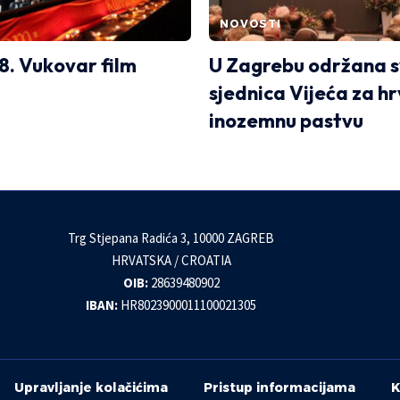
NOVOSTI
 8. Vukovar film
U Zagrebu održana 
sjednica Vijeća za h
inozemnu pastvu
Trg Stjepana Radića 3, 10000 ZAGREB
HRVATSKA / CROATIA
OIB:
28639480902
IBAN:
HR8023900011100021305
Upravljanje kolačićima
Pristup informacijama
K