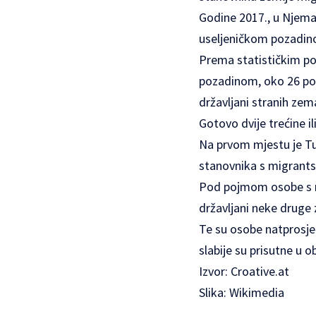
Godine 2017., u Njemač
useljeničkom pozadin
Prema statističkim po
pozadinom, oko 26 pos
državljani stranih zema
Gotovo dvije trećine 
Na prvom mjestu je Turs
stanovnika s migrant
Pod pojmom osobe s m
državljani neke druge z
Te su osobe natprosječ
slabije su prisutne u 
Izvor:
Croative.at
Slika: Wikimedia