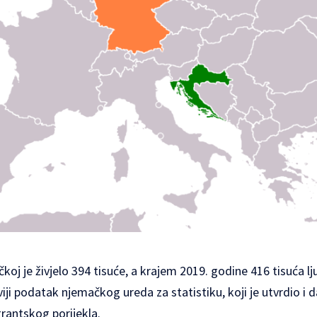
oj je živjelo 394 tisuće, a krajem 2019. godine 416 tisuća l
viji podatak njemačkog ureda za statistiku, koji je utvrdio i 
rantskog porijekla.