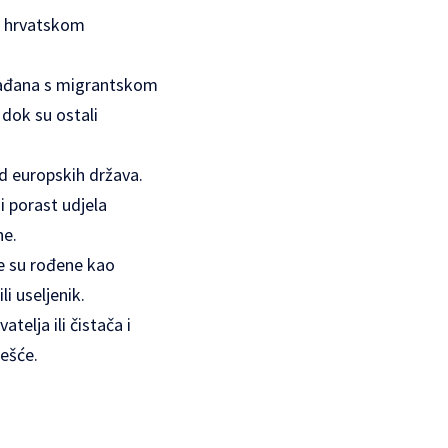
 s hrvatskom
građana s migrantskom
dok su ostali
d europskih država.
ji porast udjela
ne.
e su rođene kao
li useljenik.
elja ili čistača i
ješće.