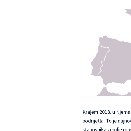
Krajem 2018. u Njemačk
podrijetla. To je najno
stanovnika zemlje mig