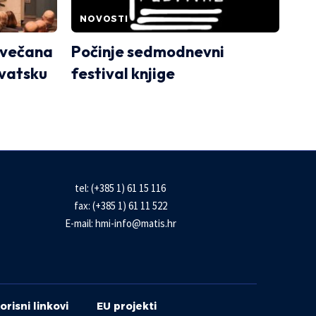
NOVOSTI
svečana
Počinje sedmodnevni
rvatsku
festival knjige
tel: (+385 1) 61 15 116
fax: (+385 1) 61 11 522
E-mail:
hmi-info@matis.hr
orisni linkovi
EU projekti