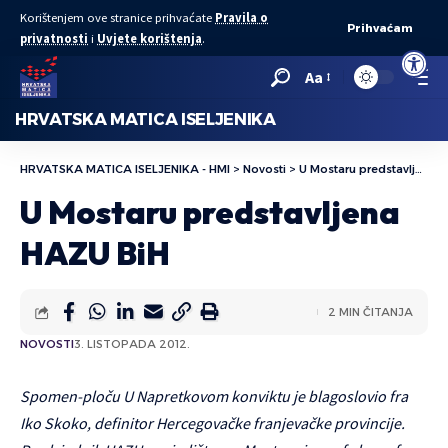
Korištenjem ove stranice prihvaćate
Pravila o
Prihvaćam
privatnosti
i
Uvjete korištenja
.
Open to
Aa
HRVATSKA MATICA ISELJENIKA
HRVATSKA MATICA ISELJENIKA - HMI
>
Novosti
>
U Mostaru predstavljena HAZU BiH
U Mostaru predstavljena
HAZU BiH
2 MIN ČITANJA
NOVOSTI
3. LISTOPADA 2012.
Spomen-ploču U Napretkovom konviktu je blagoslovio fra
Iko Skoko, definitor Hercegovačke franjevačke provincije.