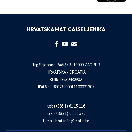
HRVATSKA MATICA ISELJENIKA
Trg Stjepana Radića 3, 10000 ZAGREB
HRVATSKA / CROATIA
OIB:
28639480902
IBAN:
HR8023900011100021305
tel: (+385 1) 61 15 116
fax: (+385 1) 61 11 522
E-mail:
hmi-info@matis.hr