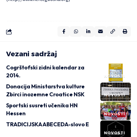
Vezani sadržaj
Cogrštofski zidni kalendar za
2014.
NOVOSTI
Donacija Ministarstva kulture
Zbirci inozemne Croatice NSK
NOVOSTI
Sportski susreti učenika HN
Hessen
NOVOSTI
TRADICIJSKA ABECEDA-slovo E
NOVOSTI