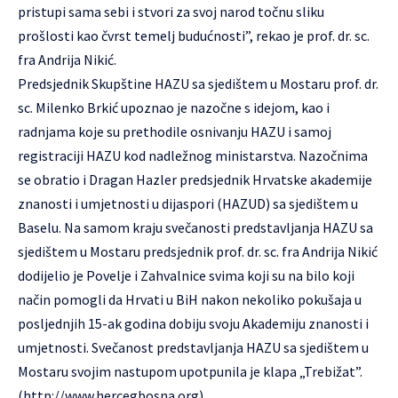
pristupi sama sebi i stvori za svoj narod točnu sliku
prošlosti kao čvrst temelj budućnosti”, rekao je prof. dr. sc.
fra Andrija Nikić.
Predsjednik Skupštine HAZU sa sjedištem u Mostaru prof. dr.
sc. Milenko Brkić upoznao je nazočne s idejom, kao i
radnjama koje su prethodile osnivanju HAZU i samoj
registraciji HAZU kod nadležnog ministarstva. Nazočnima
se obratio i Dragan Hazler predsjednik Hrvatske akademije
znanosti i umjetnosti u dijaspori (
HAZUD
) sa sjedištem u
Baselu. Na samom kraju svečanosti predstavljanja HAZU sa
sjedištem u Mostaru predsjednik prof. dr. sc. fra Andrija Nikić
dodijelio je Povelje i Zahvalnice svima koji su na bilo koji
način pomogli da Hrvati u BiH nakon nekoliko pokušaja u
posljednjih 15-ak godina dobiju svoju Akademiju znanosti i
umjetnosti. Svečanost predstavljanja HAZU sa sjedištem u
Mostaru svojim nastupom upotpunila je klapa „Trebižat”.
(
http://www.hercegbosna.org
)