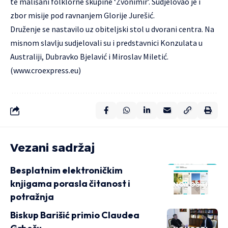
te mališani folklorne skupine ‘Zvonimir’. Sudjelovao je i
zbor misije pod ravnanjem Glorije Jurešić.
Druženje se nastavilo uz obiteljski stol u dvorani centra. Na
misnom slavlju sudjelovali su i predstavnici Konzulata u
Australiji, Dubravko Bjelavić i Miroslav Miletić.
(
www.croexpress.eu
)
Vezani sadržaj
Besplatnim elektroničkim
knjigama porasla čitanost i
NOVOSTI
potražnja
Biskup Barišić primio Claudea