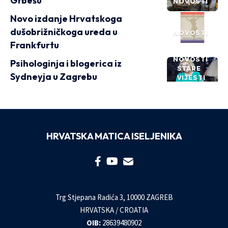
Grbešu
NOVOSTI
Novo izdanje Hrvatskoga
dušobrižničkoga ureda u
NOVOSTI
Frankfurtu
NOVOSTI
Psihologinja i blogerica iz
STARE
Sydneyja u Zagrebu
VIJESTI
HRVATSKA MATICA ISELJENIKA
Trg Stjepana Radića 3, 10000 ZAGREB
HRVATSKA / CROATIA
OIB:
28639480902