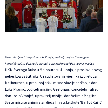
Misno slavlje održao je don Luka Pranjić, voditelj misije u Geelongu a
koncelebrirali su don Josip Vranješ, upravitelj misije i don Velimir Maglica
HKM Svetoga Duha u Melbourneu 4. lipnja je proslavila svog
nebeskog zaštitnika. Uz sudjelovanje vjernika iz cijeloga
Melbournea, u prepunoj crkvi misno slavlje održao je don
Luka Pranjić, voditelj misije u Geelongu. Koncelebrirali su
don Josip Vranješ, upravitelj misije i don Velimir Maglica.
Svetu misu su animirala i djeca hrvatske škole ‘Bartol Kašić’