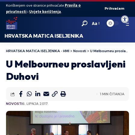
Korištenjem ove stranice prihvaćate
Pravila o
Prihvaćam
privatnosti
i
Uvjete korištenja
.
Open to
Aa
HRVATSKA MATICA ISELJENIKA
HRVATSKA MATICA ISELJENIKA - HMI
>
Novosti
>
U Melbourneu proslavljeni Duhovi
U Melbourneu proslavljeni
Duhovi
1 MIN ČITANJA
NOVOSTI
6. LIPNJA 2017.