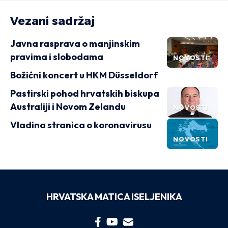
Vezani sadržaj
Javna rasprava o manjinskim
pravima i slobodama
NOVOSTI
Božićni koncert u HKM Düsseldorf
Pastirski pohod hrvatskih biskupa
Australiji i Novom Zelandu
NOVOSTI
Vladina stranica o koronavirusu
NOVOSTI
HRVATSKA MATICA ISELJENIKA