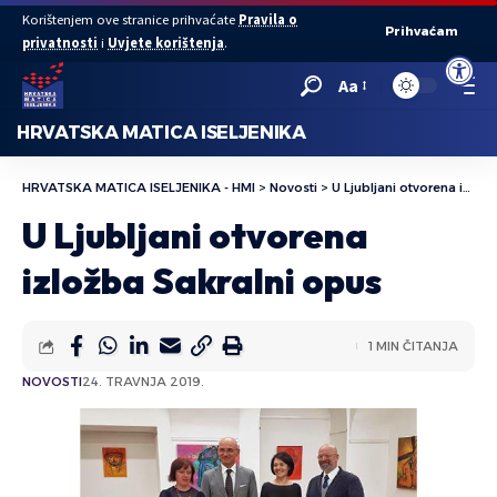
Korištenjem ove stranice prihvaćate
Pravila o
Prihvaćam
privatnosti
i
Uvjete korištenja
.
Open to
Aa
HRVATSKA MATICA ISELJENIKA
HRVATSKA MATICA ISELJENIKA - HMI
>
Novosti
>
U Ljubljani otvorena izložba Sakralni opus
U Ljubljani otvorena
izložba Sakralni opus
1 MIN ČITANJA
NOVOSTI
24. TRAVNJA 2019.