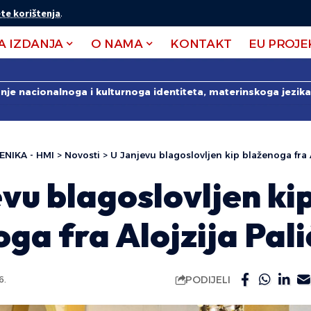
te korištenja
.
A IZDANJA
O NAMA
KONTAKT
EU PROJE
anje nacionalnoga i kulturnoga identiteta, materinskoga jezika 
ENIKA - HMI
>
Novosti
>
U Janjevu blagoslovljen kip blaženoga fra A
vu blagoslovljen ki
ga fra Alojzija Pal
PODIJELI
6.