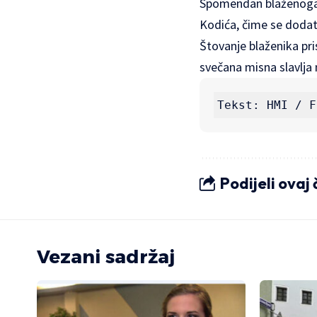
Spomendan blaženoga f
Kodića, čime se dodat
Štovanje blaženika pri
svečana misna slavlja 
Tekst: HMI / F
Podijeli ovaj
Vezani sadržaj