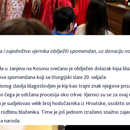
a i zajedništvo vjernika obilježili spomendan, uz donaciju nov
ole u Janjevu na Kosovu svečano je obilježen dolazak kipa bl
va spomendana koji se liturgijski slavi 20. veljače.
og slavlja blagoslovljen je kip kao trajni znak njegove pris
 čega je održana procesija oko crkve. Vjernici su se za ovaj
u je sudjelovao velik broj hodočasnika iz Hrvatske, osobito 
i i rodbinu blaženika. Time je još jednom izraženo snažno zaj
a naroda.