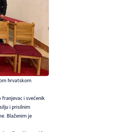
rijom hrvatskom
o franjevac i svećenik
lju i prisilnim
ne. Blaženim je