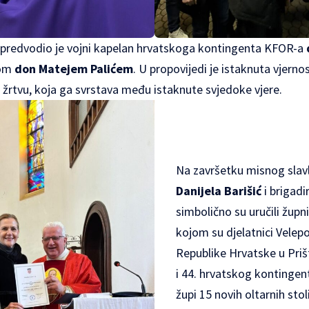
 predvodio je vojni kapelan hrvatskoga kontingenta KFOR-a
kom
don Matejem Palićem
. U propovijedi je istaknuta vjernos
žrtvu, koja ga svrstava među istaknute svjedoke vjere.
Na završetku misnog slavl
Danijela Barišić
i brigadi
simbolično su uručili župn
kojom su djelatnici Velep
Republike Hrvatske u Prišti
i 44. hrvatskog kontingen
župi 15 novih oltarnih stoli