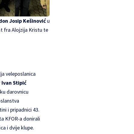
don Josip Kešinović
u
t fra Alojzija Kristu te
ja veleposlanica
r
Ivan Stipić
iku darovnicu
oslanstva
ni i pripadnici 43.
ta KFOR-a donirali
ca i dvije klupe.