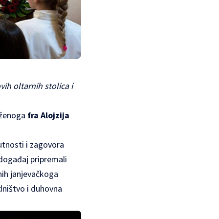
ih oltarnih stolica i
aženoga
fra Alojzija
utnosti i zagovora
 događaj pripremali
onih janjevačkoga
edništvo i duhovna