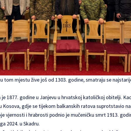
i u tom mjestu žive još od 1303. godine, smatraju se najsta
n je 1877. godine u Janjevu u hrvatskoj katoličkoj obitelji. Ka
u Kosova, gdje se tijekom balkanskih ratova suprotstavio nasi
e vjernosti i hrabrosti podnio je mučeničku smrt 1913. godi
ga 2024. u Skadru.