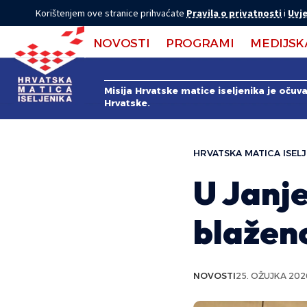
Korištenjem ove stranice prihvaćate
Pravila o privatnosti
i
Uvje
NOVOSTI
PROGRAMI
MEDIJSK
Misija Hrvatske matice iseljenika je očuv
Hrvatske.
HRVATSKA MATICA ISELJ
U Janje
blaženo
NOVOSTI
25. OŽUJKA 202