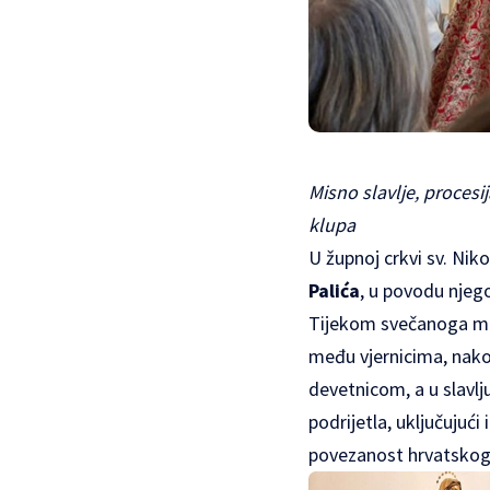
Misno slavlje, procesij
klupa
U župnoj crkvi sv. Nik
Palića
, u povodu njego
Tijekom svečanoga misn
među vjernicima, nakon
devetnicom, a u slavlj
podrijetla, uključujuć
povezanost hrvatskog