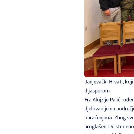
Janjevački Hrvati, koj
dijasporom.
Fra Alojzije Palić rođe
djelovao je na područj
obraćenjima. Zbog svoj
proglašen 16. studeno