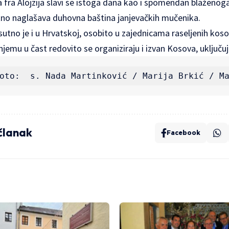
ra Alojzija slavi se istoga dana kao i spomendan blaženoga
no naglašava duhovna baština janjevačkih mučenika.
sutno je i u Hrvatskoj, osobito u zajednicama raseljenih koso
njemu u čast redovito se organiziraju i izvan Kosova, uključuj
oto:  s. Nada Martinković / Marija Brkić / M
 članak
Facebook