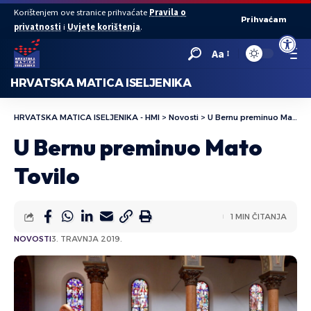
Korištenjem ove stranice prihvaćate
Pravila o
Prihvaćam
privatnosti
i
Uvjete korištenja
.
Open to
Aa
HRVATSKA MATICA ISELJENIKA
HRVATSKA MATICA ISELJENIKA - HMI
>
Novosti
>
U Bernu preminuo Mato Tovilo
U Bernu preminuo Mato
Tovilo
1 MIN ČITANJA
NOVOSTI
3. TRAVNJA 2019.