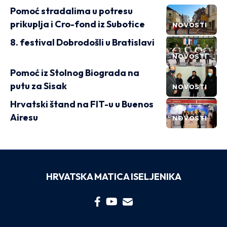
Pomoć stradalima u potresu
prikuplja i Cro-fond iz Subotice
NOVOSTI
8. festival Dobrodošli u Bratislavi
NOVOSTI
Pomoć iz Stolnog Biograda na
putu za Sisak
NOVOSTI
Hrvatski štand na FIT-u u Buenos
Airesu
NOVOSTI
HRVATSKA MATICA ISELJENIKA