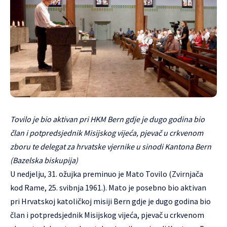
Tovilo je bio aktivan pri HKM Bern gdje je dugo godina bio
član i potpredsjednik Misijskog vijeća, pjevač u crkvenom
zboru te delegat za hrvatske vjernike u sinodi Kantona Bern
(Bazelska biskupija)
U nedjelju, 31. ožujka preminuo je Mato Tovilo (Zvirnjača
kod Rame, 25. svibnja 1961.). Mato je posebno bio aktivan
pri Hrvatskoj katoličkoj misiji Bern gdje je dugo godina bio
član i potpredsjednik Misijskog vijeća, pjevač u crkvenom