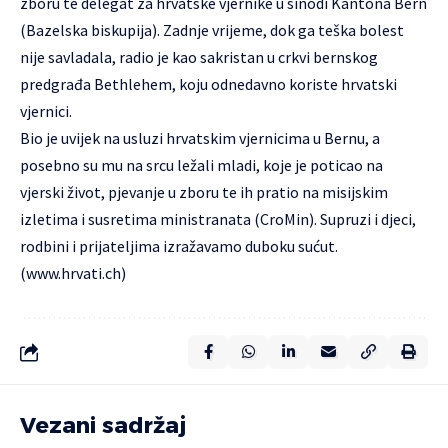
zboru te delegat za hrvatske vjernike u sinodi Kantona Bern
(Bazelska biskupija). Zadnje vrijeme, dok ga teška bolest
nije savladala, radio je kao sakristan u crkvi bernskog
predgrađa Bethlehem, koju odnedavno koriste hrvatski
vjernici.
Bio je uvijek na usluzi hrvatskim vjernicima u Bernu, a
posebno su mu na srcu ležali mladi, koje je poticao na
vjerski život, pjevanje u zboru te ih pratio na misijskim
izletima i susretima ministranata (CroMin). Supruzi i djeci,
rodbini i prijateljima izražavamo duboku sućut.
(
www.hrvati.ch
)
Vezani sadržaj