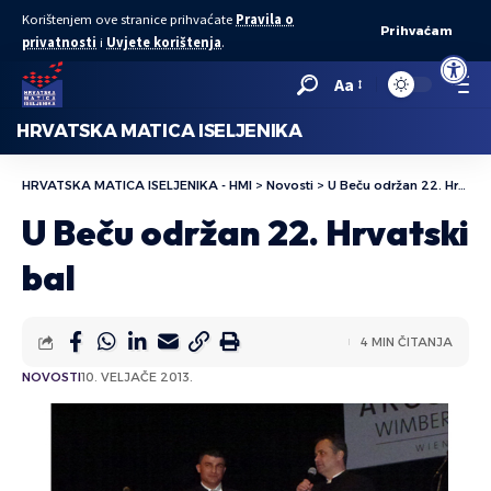
Korištenjem ove stranice prihvaćate
Pravila o
Prihvaćam
privatnosti
i
Uvjete korištenja
.
Open to
Aa
HRVATSKA MATICA ISELJENIKA
HRVATSKA MATICA ISELJENIKA - HMI
>
Novosti
>
U Beču održan 22. Hrvatski bal
U Beču održan 22. Hrvatski
bal
4 MIN ČITANJA
NOVOSTI
10. VELJAČE 2013.