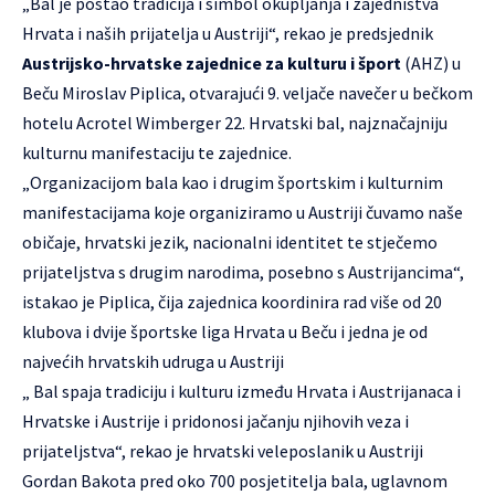
„Bal je postao tradicija i simbol okupljanja i zajedništva
Hrvata i naših prijatelja u Austriji“, rekao je predsjednik
Austrijsko-hrvatske zajednice za kulturu i šport
(AHZ) u
Beču Miroslav Piplica, otvarajući 9. veljače navečer u bečkom
hotelu Acrotel Wimberger 22. Hrvatski bal, najznačajniju
kulturnu manifestaciju te zajednice.
„Organizacijom bala kao i drugim športskim i kulturnim
manifestacijama koje organiziramo u Austriji čuvamo naše
običaje, hrvatski jezik, nacionalni identitet te stječemo
prijateljstva s drugim narodima, posebno s Austrijancima“,
istakao je Piplica, čija zajednica koordinira rad više od 20
klubova i dvije športske liga Hrvata u Beču i jedna je od
najvećih hrvatskih udruga u Austriji
„ Bal spaja tradiciju i kulturu između Hrvata i Austrijanaca i
Hrvatske i Austrije i pridonosi jačanju njihovih veza i
prijateljstva“, rekao je hrvatski veleposlanik u Austriji
Gordan Bakota pred oko 700 posjetitelja bala, uglavnom