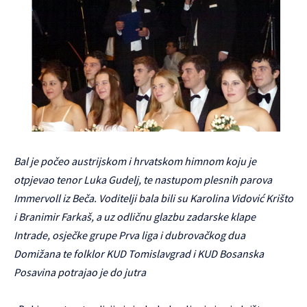
Bal je počeo austrijskom i hrvatskom himnom koju je
otpjevao tenor Luka Gudelj, te nastupom plesnih parova
Immervoll iz Beča. Voditelji bala bili su Karolina Vidović Krišto
i Branimir Farkaš, a uz odličnu glazbu zadarske klape
Intrade, osječke grupe Prva liga i dubrovačkog dua
Domižana te folklor KUD Tomislavgrad i KUD Bosanska
Posavina potrajao je do jutra