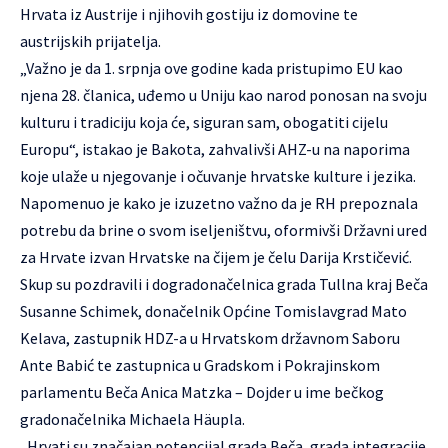
Hrvata iz Austrije i njihovih gostiju iz domovine te
austrijskih prijatelja.
„Važno je da 1. srpnja ove godine kada pristupimo EU kao
njena 28. članica, uđemo u Uniju kao narod ponosan na svoju
kulturu i tradiciju koja će, siguran sam, obogatiti cijelu
Europu“, istakao je Bakota, zahvalivši AHZ-u na naporima
koje ulaže u njegovanje i očuvanje hrvatske kulture i jezika.
Napomenuo je kako je izuzetno važno da je RH prepoznala
potrebu da brine o svom iseljeništvu, oformivši Državni ured
za Hrvate izvan Hrvatske na čijem je čelu Darija Krstičević.
Skup su pozdravili i dogradonačelnica grada Tullna kraj Beča
Susanne Schimek, donačelnik Općine Tomislavgrad Mato
Kelava, zastupnik HDZ-a u Hrvatskom državnom Saboru
Ante Babić te zastupnica u Gradskom i Pokrajinskom
parlamentu Beča Anica Matzka – Dojder u ime bečkog
gradonačelnika Michaela Häupla.
„Hrvati su značajan potencijal grada Beča, grada integracije