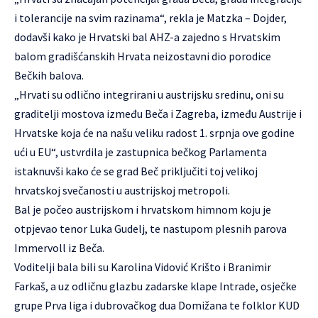
i tolerancije na svim razinama“, rekla je Matzka – Dojder,
dodavši kako je Hrvatski bal AHZ-a zajedno s Hrvatskim
balom gradišćanskih Hrvata neizostavni dio porodice
Bečkih balova.
„Hrvati su odlično integrirani u austrijsku sredinu, oni su
graditelji mostova između Beča i Zagreba, između Austrije i
Hrvatske koja će na našu veliku radost 1. srpnja ove godine
ući u EU“, ustvrdila je zastupnica bečkog Parlamenta
istaknuvši kako će se grad Beč priključiti toj velikoj
hrvatskoj svečanosti u austrijskoj metropoli.
Bal je počeo austrijskom i hrvatskom himnom koju je
otpjevao tenor Luka Gudelj, te nastupom plesnih parova
Immervoll iz Beča.
Voditelji bala bili su Karolina Vidović Krišto i Branimir
Farkaš, a uz odličnu glazbu zadarske klape Intrade, osječke
grupe Prva liga i dubrovačkog dua Domižana te folklor KUD