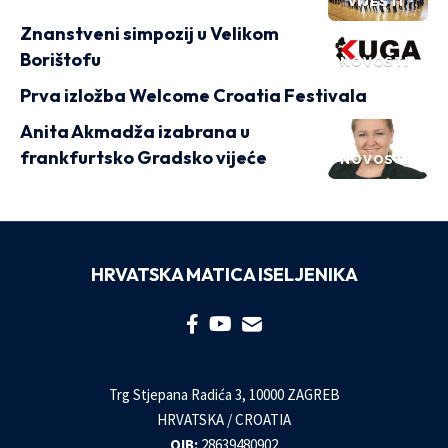
VIJESTI
Znanstveni simpozij u Velikom
Borištofu
NOVOSTI
Prva izložba Welcome Croatia Festivala
Anita Akmadža izabrana u
frankfurtsko Gradsko vijeće
NOVOSTI
HRVATSKA MATICA ISELJENIKA
Trg Stjepana Radića 3, 10000 ZAGREB
HRVATSKA / CROATIA
OIB:
28639480902