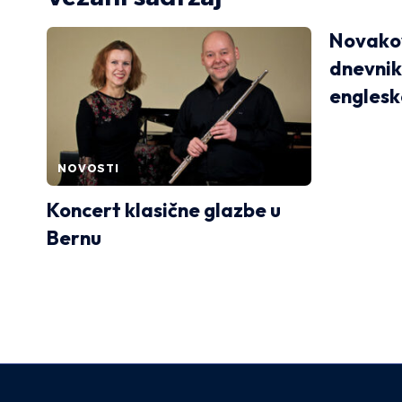
Novakov
dnevnik
engles
NOVOSTI
Koncert klasične glazbe u
Bernu