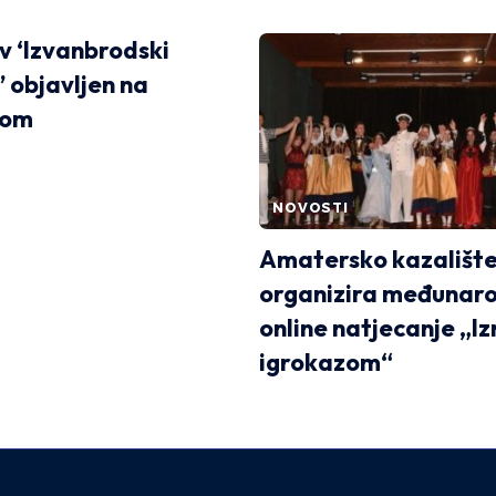
 ‘Izvanbrodski
’ objavljen na
kom
NOVOSTI
Amatersko kazališt
organizira međunar
online natjecanje „Iz
igrokazom“