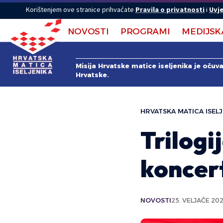
Korištenjem ove stranice prihvaćate
Pravila o privatnosti
i
Uvje
NOVOSTI
PROGRAMI
MEDIJSK
Misija Hrvatske matice iseljenika je očuv
Hrvatske.
HRVATSKA MATICA ISELJ
Trilogi
koncer
NOVOSTI
25. VELJAČE 202