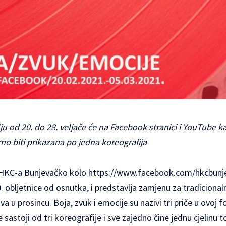
ju od 20. do 28. veljače će na Facebook stranici i YouTube 
rno biti prikazana po jedna koreografija
je HKC-a Bunjevačko kolo
https://www.facebook.com/hkcbunj
. obljetnice od osnutka, i predstavlja zamjenu za tradicionaln
 u prosincu. Boja, zvuk i emocije su nazivi tri priče u ovoj fo
se sastoji od tri koreografije i sve zajedno čine jednu cjelinu t