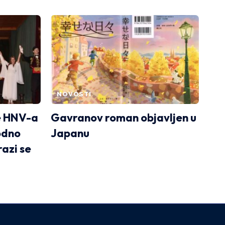
NOVOSTI
e HNV-a
Gavranov roman objavljen u
odno
Japanu
razi se