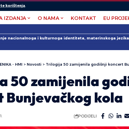
te korištenja
.
A IZDANJA
O NAMA
KONTAKT
EU PROJE
anje nacionalnoga i kulturnoga identiteta, materinskoga jezika 
ENIKA - HMI
>
Novosti
>
Trilogija 50 zamijenila godišnji koncert 
ja 50 zamijenila godi
t Bunjevačkog kola
PODIJELI
1.