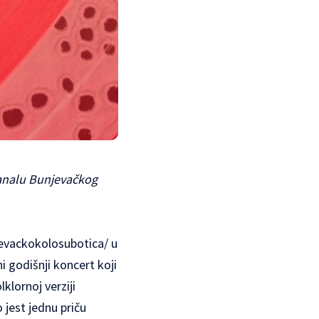
kanalu Bunjevačkog
evackokolosubotica/
u
i godišnji koncert koji
lklornoj verziji
o jest jednu priču