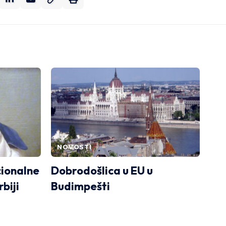
NOVOSTI
cionalne
Dobrodošlica u EU u
biji
Budimpešti