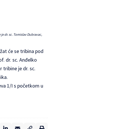
 je dr. sc. Tomislav Dubravac,
at će se tribina pod
. dr. sc. Anđelko
ribine je dr. sc.
ika.
eva 1/I s početkom u