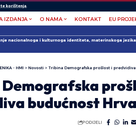
te korištenja
.
A IZDANJA
O NAMA
KONTAKT
EU PROJE
anje nacionalnoga i kulturnoga identiteta, materinskoga jezika 
ENIKA - HMI
>
Novosti
>
Tribina Demografska prošlost i predvidiv
a Demografska prošl
diva budućnost Hrv
PODIJELI