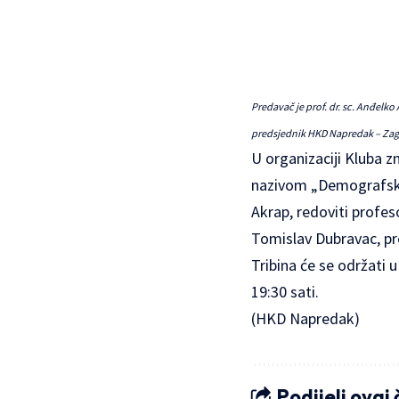
Predavač je prof. dr. sc. Anđelko
predsjednik HKD Napredak – Zagr
U organizaciji Kluba 
nazivom „Demografska 
Akrap, redoviti profes
Tomislav Dubravac, pr
Tribina će se održati
19:30 sati.
(HKD Napredak)
Podijeli ovaj