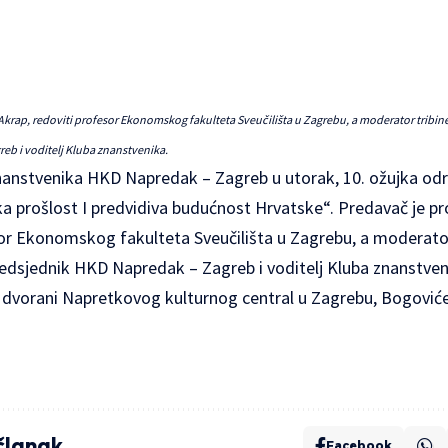
 Akrap, redoviti profesor Ekonomskog fakulteta Sveučilišta u Zagrebu, a moderator tribine
eb i voditelj Kluba znanstvenika.
znanstvenika HKD Napredak – Zagreb u utorak, 10. ožujka održ
prošlost I predvidiva budućnost Hrvatske“. Predavač je prof
or Ekonomskog fakulteta Sveučilišta u Zagrebu, a moderator t
edsjednik HKD Napredak – Zagreb i voditelj Kluba znanstven
 u dvorani Napretkovog kulturnog central u Zagrebu, Bogović
 članak
Facebook