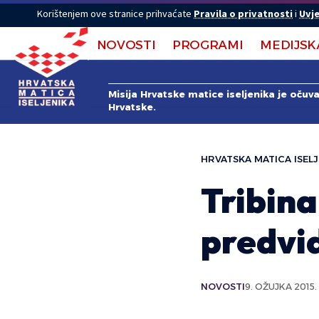
Korištenjem ove stranice prihvaćate
Pravila o privatnosti
i
Uvje
NOVOSTI
PROGRAMI
MEDIJSK
Misija Hrvatske matice iseljenika je očuv
Hrvatske.
HRVATSKA MATICA ISELJ
Tribin
predvi
NOVOSTI
9. OŽUJKA 2015.