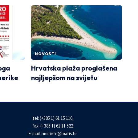
NOVOSTI
koga
Hrvatska plaža proglašena
merike
najljepšom na svijetu
tel: (+385 1) 61 15 116
fax: (+385 1) 61 11 522
E-mail:
hmi-info@matis.hr