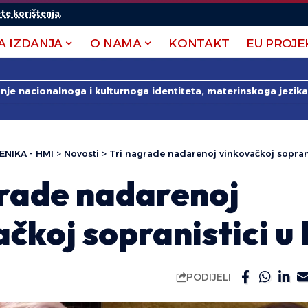
te korištenja
.
A IZDANJA
O NAMA
KONTAKT
EU PROJE
anje nacionalnoga i kulturnoga identiteta, materinskoga jezika 
ENIKA - HMI
>
Novosti
>
Tri nagrade nadarenoj vinkovačkoj sopran
grade nadarenoj
čkoj sopranistici u
PODIJELI