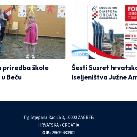
NOVOSTI
 priredba škole
Šesti Susret hrvats
 u Beču
iseljeništva Južne A
Trg Stjepana Radića 3, 10000 ZAGREB
HRVATSKA / CROATIA
OIB:
28639480902