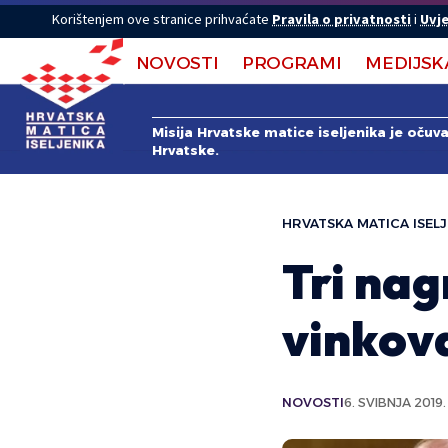
Korištenjem ove stranice prihvaćate
Pravila o privatnosti
i
Uvje
NOVOSTI
PROGRAMI
MEDIJSK
Misija Hrvatske matice iseljenika je očuv
Hrvatske.
HRVATSKA MATICA ISELJ
Tri na
vinkova
NOVOSTI
6. SVIBNJA 2019.