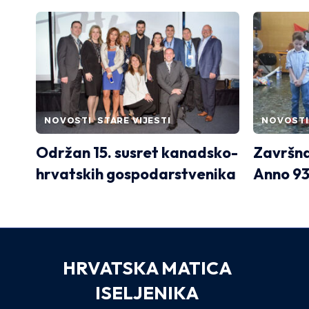
NOVOSTI
STARE VIJESTI
NOVOSTI
Održan 15. susret kanadsko-
Završna
hrvatskih gospodarstvenika
Anno 93
HRVATSKA MATICA
ISELJENIKA