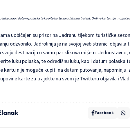
nu luku, kao i datum polaska te kupite kartu za odabrani trajekt. Online kartu nije moguć
ama uobičajen su prizor na Jadranu tijekom turističke sezone,
 odzvonilo. Jadrolinija je na svojoj web stranici objavila tr
a svoju destinaciju u samo par klikova mišem. Jednostavno, 
erite luku polaska, te odredišnu luku, kao i datum polaska t
ne kartu nije moguće kupiti na datum putovanja, napominju iz 
povine karte za trajekte na svom je Twitteru objavila i Vla
 članak
Facebook