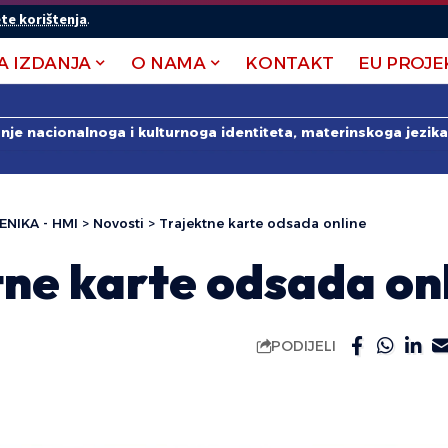
te korištenja
.
A IZDANJA
O NAMA
KONTAKT
EU PROJE
anje nacionalnoga i kulturnoga identiteta, materinskoga jezika 
ENIKA - HMI
>
Novosti
>
Trajektne karte odsada online
tne karte odsada on
PODIJELI