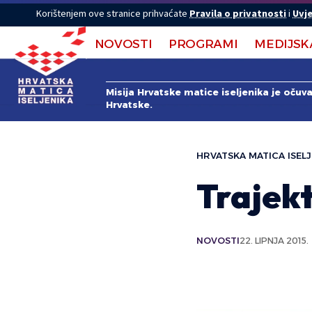
Korištenjem ove stranice prihvaćate
Pravila o privatnosti
i
Uvje
NOVOSTI
PROGRAMI
MEDIJSK
Misija Hrvatske matice iseljenika je očuv
Hrvatske.
HRVATSKA MATICA ISELJ
Trajek
NOVOSTI
22. LIPNJA 2015.