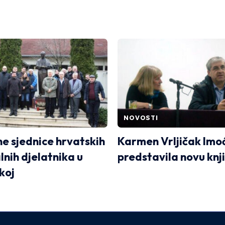
NOVOSTI
e sjednice hrvatskih
Karmen Vrljičak Im
lnih djelatnika u
predstavila novu knj
koj