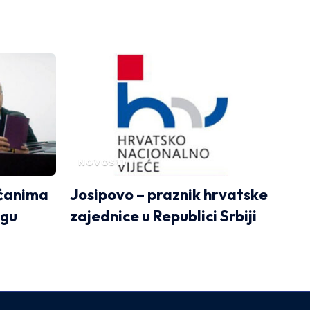
NOVOSTI
oćanima
Josipovo – praznik hrvatske
igu
zajednice u Republici Srbiji