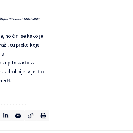
e kupiti na datum putovanja,
 no čini se kako je i
ažilicu preko koje
na
e kupite kartu za
Jadrolinije. Vijest o
da RH.