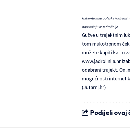
Izaberite luku polaska i odrediš
napominju iz Jadrolinije
Gužve u trajektnim luk
tom mukotrpnom čekanju
možete kupiti kartu z
www.jadrolinija.hr
izab
odabrani trajekt. Onli
mogućnosti internet ku
(Jutarnj.hr)
Podijeli ovaj