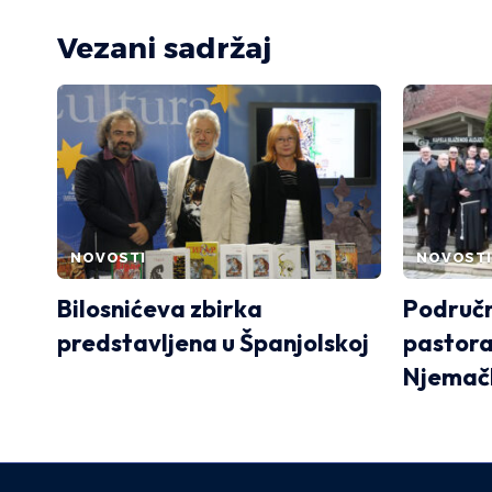
Vezani sadržaj
NOVOSTI
NOVOSTI
Bilosnićeva zbirka
Područn
predstavljena u Španjolskoj
pastora
Njemač