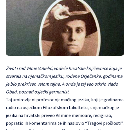
Život i rad Vilme Vukelić, vodeće hrvatske književnice koja je
stvarala na njemačkom jeziku, rođene Osječanke, godinama
je bio prekriven velom tajne. A onda je taj veo otkrio Vlado
Obad, poznati osječki germanist.
Taj umirovljeni profesor njemačkog jezika, koji je godinama
radio na osječkom Filozofskom fakultetu, s njemačkog je
jezika na hrvatski preveo Vilmine memoare, redigirao,
popratio ih komentarima te ih naslovio “Tragovi prošlosti”.