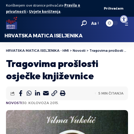
Korištenjem ove stranice prihvaćate
Pravila o
Prihvaćam
privatnosti
i
Uvjete korištenja
.
Open to
Aa
HRVATSKA MATICA ISELJENIKA
HRVATSKA MATICA ISELJENIKA - HMI
>
Novosti
>
Tragovima prošlosti osječke književnice
Tragovima prošlosti
osječke književnice
5 MIN ČITANJA
NOVOSTI
30. KOLOVOZA 2015.