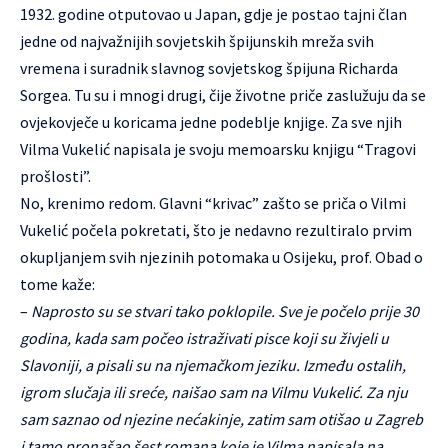
1932. godine otputovao u Japan, gdje je postao tajni član
jedne od najvažnijih sovjetskih špijunskih mreža svih
vremena i suradnik slavnog sovjetskog špijuna Richarda
Sorgea. Tu su i mnogi drugi, čije životne priče zaslužuju da se
ovjekovječe u koricama jedne podeblje knjige. Za sve njih
Vilma Vukelić napisala je svoju memoarsku knjigu “Tragovi
prošlosti”.
No, krenimo redom. Glavni “krivac” zašto se priča o Vilmi
Vukelić počela pokretati, što je nedavno rezultiralo prvim
okupljanjem svih njezinih potomaka u Osijeku, prof. Obad o
tome kaže:
–
Naprosto su se stvari tako poklopile. Sve je počelo prije 30
godina, kada sam počeo istraživati pisce koji su živjeli u
Slavoniji, a pisali su na njemačkom jeziku. Između ostalih,
igrom slučaja ili sreće, naišao sam na Vilmu Vukelić. Za nju
sam saznao od njezine nećakinje, zatim sam otišao u Zagreb
i tamo pronašao šest romana koje je Vilma napisala na