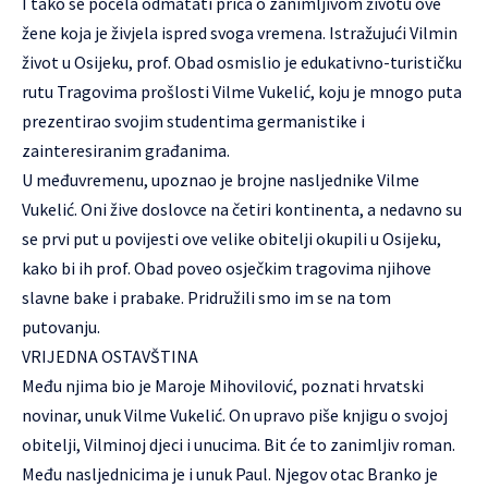
I tako se počela odmatati priča o zanimljivom životu ove
žene koja je živjela ispred svoga vremena. Istražujući Vilmin
život u Osijeku, prof. Obad osmislio je edukativno-turističku
rutu Tragovima prošlosti Vilme Vukelić, koju je mnogo puta
prezentirao svojim studentima germanistike i
zainteresiranim građanima.
U međuvremenu, upoznao je brojne nasljednike Vilme
Vukelić. Oni žive doslovce na četiri kontinenta, a nedavno su
se prvi put u povijesti ove velike obitelji okupili u Osijeku,
kako bi ih prof. Obad poveo osječkim tragovima njihove
slavne bake i prabake. Pridružili smo im se na tom
putovanju.
VRIJEDNA OSTAVŠTINA
Među njima bio je Maroje Mihovilović, poznati hrvatski
novinar, unuk Vilme Vukelić. On upravo piše knjigu o svojoj
obitelji, Vilminoj djeci i unucima. Bit će to zanimljiv roman.
Među nasljednicima je i unuk Paul. Njegov otac Branko je