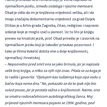
njemačkom jeziku, između ostaloga i njezine memoare
.
Obad je vidio da im je književna vrijednost velika, ali i da
imaju značajnu dokumentarnu vrijednost za grad Osijek.
Otišao je u Arhiv grada Zagreba, čitao, redigirao i napravio
izdanje koje je moglo izaći u javnost. Uz to što je knjigu
preveo na hrvatski jezik, prof. Obad priredio je i izvornik na
njemačkom jeziku koji je također privukao pozornost. I
tako je Vilma Vukelić dobila ime u dvije književnosti,
njemačkoj i hrvatskoj.
–
Neposredno pred smrt ona se jako brinula, jer je napisala
velik broj knjiga, a nitko za njih nije znao. Pitala se za koga je
to radila i govorila: “Djelujem kao luđakinja koja sipa vodu u
bačvu koja nema dna.” No, pokazalo se da to ipak nije bio
sulud posao, jer je postala važna u književnosti. Naime, ona
se smatra rodonačelnicom autobiografskog žanra. Moj
prijevod njezinih memoara pojavio se 1994. godine, pod