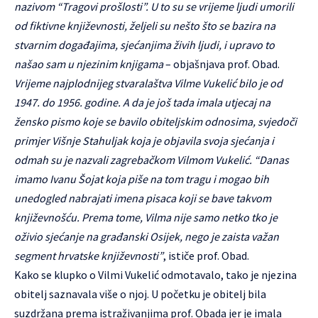
nazivom “Tragovi prošlosti”. U to su se vrijeme ljudi umorili
od fiktivne književnosti, željeli su nešto što se bazira na
stvarnim događajima, sjećanjima živih ljudi, i upravo to
našao sam u njezinim knjigama
– objašnjava prof. Obad.
Vrijeme najplodnijeg stvaralaštva Vilme Vukelić bilo je od
1947. do 1956. godine. A da je još tada imala utjecaj na
žensko pismo koje se bavilo obiteljskim odnosima, svjedoči
primjer Višnje Stahuljak koja je objavila svoja sjećanja i
odmah su je nazvali zagrebačkom Vilmom Vukelić. “Danas
imamo Ivanu Šojat koja piše na tom tragu i mogao bih
unedogled nabrajati imena pisaca koji se bave takvom
književnošću. Prema tome, Vilma nije samo netko tko je
oživio sjećanje na građanski Osijek, nego je zaista važan
segment hrvatske književnosti”
, ističe prof. Obad.
Kako se klupko o Vilmi Vukelić odmotavalo, tako je njezina
obitelj saznavala više o njoj. U početku je obitelj bila
suzdržana prema istraživanjima prof. Obada jer je imala