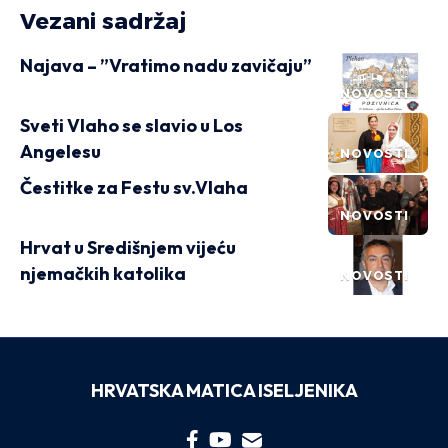
Vezani sadržaj
Najava – ”Vratimo nadu zavičaju”
NOVOSTI
Sveti Vlaho se slavio u Los
Angelesu
NOVOSTI
Čestitke za Festu sv.Vlaha
NOVOSTI
Hrvat u Središnjem vijeću
njemačkih katolika
NOVOSTI
HRVATSKA MATICA ISELJENIKA