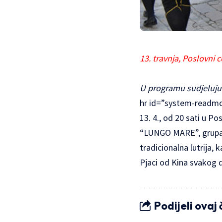
13. travnja, Poslovni 
U programu sudjeluju
hr id=”system-readmor
13. 4., od 20 sati u 
“LUNGO MARE”, grupa “
tradicionalna lutrija,
Pjaci od Kina svakog d
Podijeli ovaj