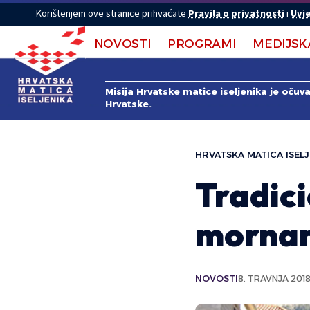
Korištenjem ove stranice prihvaćate
Pravila o privatnosti
i
Uvje
NOVOSTI
PROGRAMI
MEDIJSK
Misija Hrvatske matice iseljenika je očuv
Hrvatske.
HRVATSKA MATICA ISELJ
Tradic
mornar
NOVOSTI
8. TRAVNJA 2018