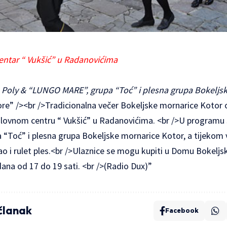
centar “ Vukšić” u Radanovićima
 Poly & “LUNGO MARE”, grupa “Toć” i plesna grupa Bokeljs
e” /><br />Tradicionalna večer Bokeljske mornarice Kotor o
Poslovnom centru “ Vukšić” u Radanovićima. <br />U programu 
Toć” i plesna grupa Bokeljske mornarice Kotor, a tijekom ve
 kao i rulet ples.<br />Ulaznice se mogu kupiti u Domu Bokelj
ana od 17 do 19 sati. <br />(Radio Dux)”
 članak
Facebook