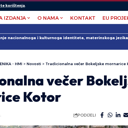
te korištenja
.
A IZDANJA
O NAMA
KONTAKT
EU PROJE
anje nacionalnoga i kulturnoga identiteta, materinskoga jezika 
ENIKA - HMI
>
Novosti
>
Tradicionalna večer Bokeljske mornarice 
ionalna večer Bokel
ice Kotor
PODIJELI
.