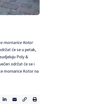
ke mornarice Kotor
držat će se u petak,
sudjeluju Poly &
čeri održat će se i
ske mornarice Kotor na