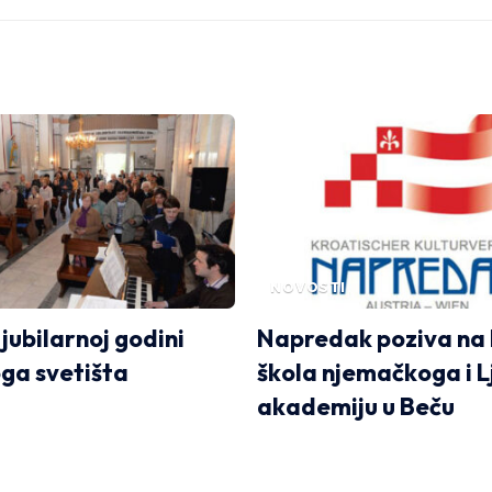
NOVOSTI
jubilarnoj godini
Napredak poziva na 
oga svetišta
škola njemačkoga i L
akademiju u Beču