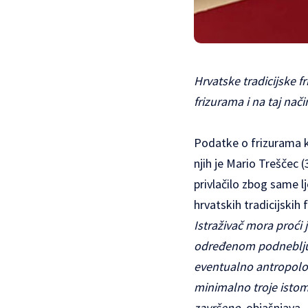
Hrvatske tradicijske fr
frizurama i na taj na
Podatke o frizurama ko
njih je
Mario Treščec (3
privlačilo zbog same lj
hrvatskih tradicijskih f
Istraživač mora proći 
određenom podneblju,
eventualno antropolo
minimalno troje istomi
završeno
, objašnjava.