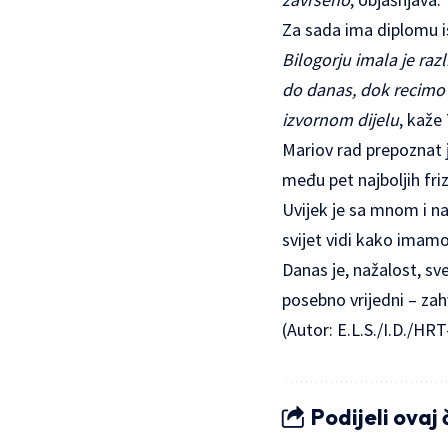
Za sada ima diplomu is
Bilogorju imala je razli
do danas, dok recimo 
izvornom dijelu
, kaže
Mariov rad prepoznat j
među pet najboljih fri
Uvijek je sa mnom i na
svijet vidi kako imam
Danas je, nažalost, sv
posebno vrijedni – zah
(Autor: E.L.S./I.D./
HRT
Podijeli ovaj