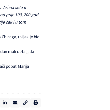
e.
Većina sela u
a od prije 100, 200 god
je čak i u tom
Chicaga, uvijek je bio
dan mali detalj, da
vači poput Marija