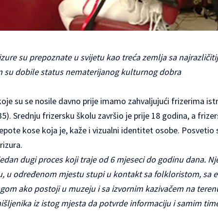
izure su prepoznate u svijetu kao treća zemlja sa najrazličiti
čin su dobile status nematerijanog kulturnog dobra
je su se nosile davno prije imamo zahvaljujući frizerima is
5). Srednju frizersku školu završio je prije 18 godina, a frize
epote kose koja je, kaže i vizualni identitet osobe. Posvetio se
rizura.
jedan dugi proces koji traje od 6 mjeseci do godinu dana. N
 u određenom mjestu stupi u kontakt sa folkloristom, sa 
gom ako postoji u muzeju i sa izvornim kazivačem na teren
šljenika iz istog mjesta da potvrde informaciju i samim time 