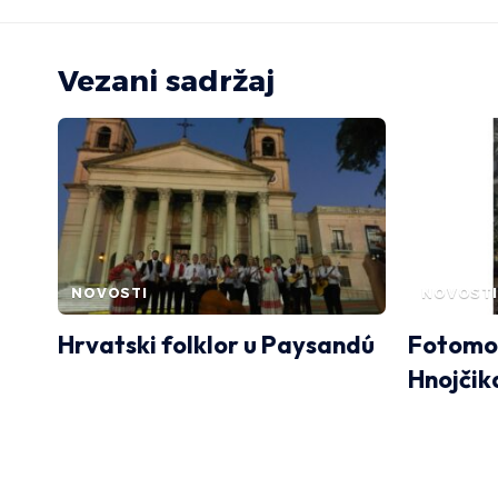
Vezani sadržaj
NOVOSTI
NOVOSTI
Hrvatski folklor u Paysandú
Fotomon
Hnojčik