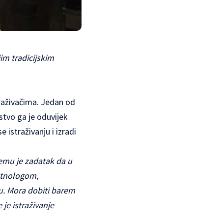
jim tradicijskim
traživačima. Jedan od
rstvo ga je oduvijek
 istraživanju i izradi
jemu je zadatak da u
etnologom,
u. Mora dobiti barem
je istraživanje