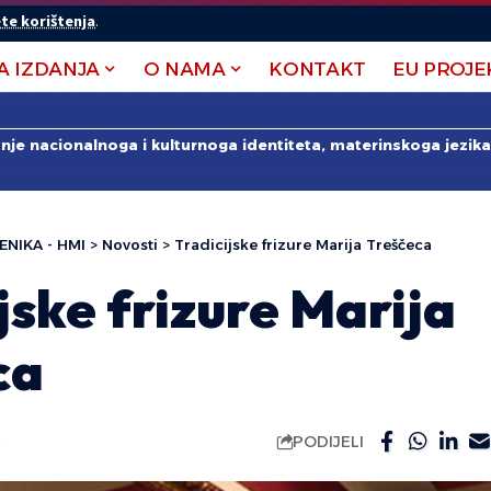
te korištenja
.
A IZDANJA
O NAMA
KONTAKT
EU PROJE
anje nacionalnoga i kulturnoga identiteta, materinskoga jezika 
ENIKA - HMI
>
Novosti
>
Tradicijske frizure Marija Treščeca
jske frizure Marija
ca
PODIJELI
.