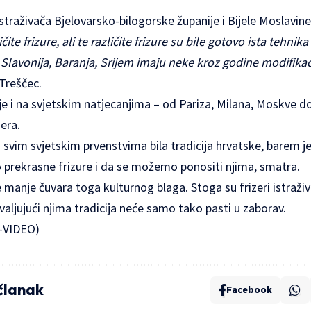
traživača Bjelovarsko-bilogorske županije i Bijele Moslavin
čite frizure, ali te različite frizure su bile gotovo ista tehnik
Slavonija, Baranja, Srijem imaju neke kroz godine modifikaci
 Treščec.
e i na svjetskim natjecanjima – od Pariza, Milana, Moskve do 
zera.
 svim svjetskim prvenstvima bila tradicija hrvatske, barem je
o prekrasne frizure i da se možemo ponositi njima, smatra.
e manje čuvara toga kulturnog blaga. Stoga su frizeri istraži
valjujući njima tradicija neće samo tako pasti u zaborav.
-VIDEO
)
 članak
Facebook