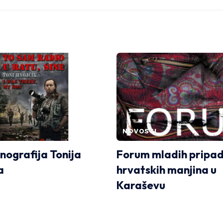
NOVOSTI
ografija Tonija
Forum mladih pripa
a
hrvatskih manjina u
Karaševu