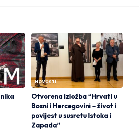
NOVOSTI
dnika
Otvorena izložba “Hrvati u
Bosni i Hercegovini – život i
povijest u susretu Istoka i
Zapada”