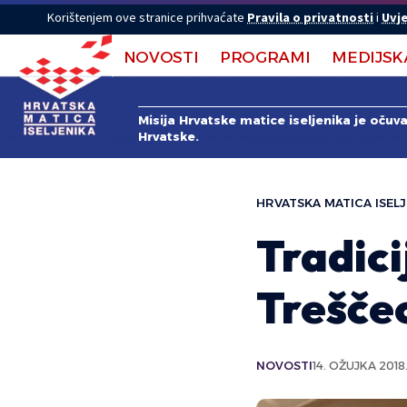
Korištenjem ove stranice prihvaćate
Pravila o privatnosti
i
Uvje
NOVOSTI
PROGRAMI
MEDIJSK
Misija Hrvatske matice iseljenika je očuv
Hrvatske.
HRVATSKA MATICA ISELJ
Tradici
Trešče
NOVOSTI
14. OŽUJKA 2018