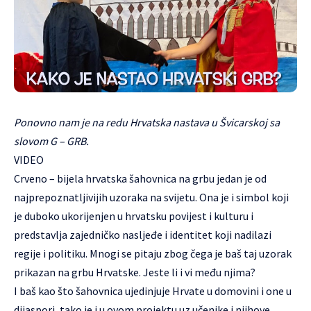
Ponovno nam je na redu
Hrvatska nastava u Švicarskoj
sa
slovom G – GRB.
VIDEO
Crveno – bijela hrvatska šahovnica na grbu jedan je od
najprepoznatljivijih uzoraka na svijetu. Ona je i simbol koji
je duboko ukorijenjen u hrvatsku povijest i kulturu i
predstavlja zajedničko nasljeđe i identitet koji nadilazi
regije i politiku. Mnogi se pitaju zbog čega je baš taj uzorak
prikazan na grbu Hrvatske. Jeste li i vi među njima?
I baš kao što šahovnica ujedinjuje Hrvate u domovini i one u
dijaspori, tako je i u ovom projektu uz učenike i njihove