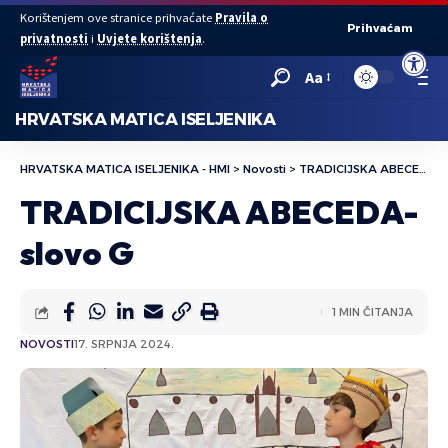
Korištenjem ove stranice prihvaćate
Pravila o
Prihvaćam
privatnosti
i
Uvjete korištenja
.
Open to
Aa
HRVATSKA MATICA ISELJENIKA
HRVATSKA MATICA ISELJENIKA - HMI
>
Novosti
>
TRADICIJSKA ABECEDA-slovo G
TRADICIJSKA ABECEDA-
slovo G
1 MIN ČITANJA
NOVOSTI
17. SRPNJA 2024.