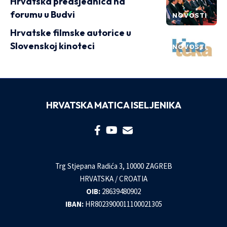
Hrvatska predsjednica na
forumu u Budvi
NOVOSTI
Hrvatske filmske autorice u
Slovenskoj kinoteci
NOVOSTI
HRVATSKA MATICA ISELJENIKA
Trg Stjepana Radića 3, 10000 ZAGREB
HRVATSKA / CROATIA
OIB:
28639480902
IBAN:
HR8023900011100021305