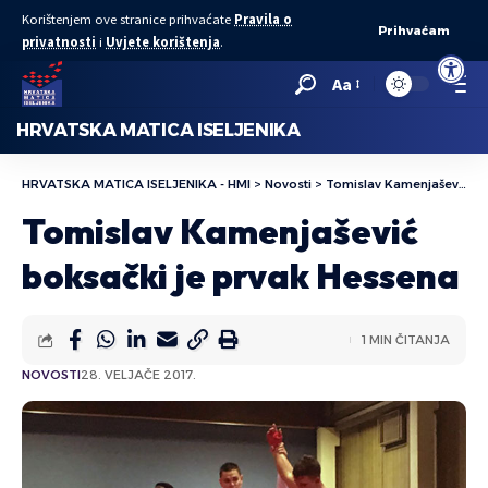
Korištenjem ove stranice prihvaćate
Pravila o
Prihvaćam
privatnosti
i
Uvjete korištenja
.
Open to
Aa
HRVATSKA MATICA ISELJENIKA
HRVATSKA MATICA ISELJENIKA - HMI
>
Novosti
>
Tomislav Kamenjašević boksački je prvak Hessena
Tomislav Kamenjašević
boksački je prvak Hessena
1 MIN ČITANJA
NOVOSTI
28. VELJAČE 2017.