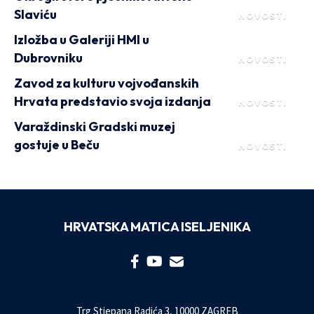
Slaviću
NOVOSTI
Izložba u Galeriji HMI u
Dubrovniku
NOVOSTI
Zavod za kulturu vojvođanskih
Hrvata predstavio svoja izdanja
NOVOSTI
Varaždinski Gradski muzej
gostuje u Beču
NOVOSTI
HRVATSKA MATICA ISELJENIKA
Trg Stjepana Radića 3, 10000 ZAGREB