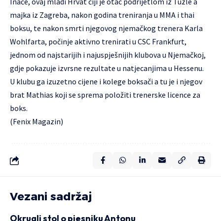
Inače, ovaj mladi Hrvat čiji je otac podrijetlom iz Tuzle a
majka iz Zagreba, nakon godina treniranja u MMA i thai
boksu, te nakon smrti njegovog njemačkog trenera Karla
Wohlfarta, počinje aktivno trenirati u CSC Frankfurt,
jednom od najstarijih i najuspješnijih klubova u Njemačkoj,
gdje pokazuje izvrsne rezultate u natjecanjima u Hessenu.
U klubu ga izuzetno cijene i kolege boksači a tu je i njegov
brat Mathias koji se sprema položiti trenerske licence za
boks.
(Fenix Magazin)
Vezani sadržaj
Okrugli stol o pjesniku Antonu