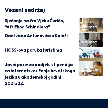
Vezani sadržaj
Sjećanje na fra Vjeku Ćurića,
“Afričkog Schindlera”
NOVOSTI
Dan Ivana Antunovića u Kaloči
NOVOSTI
HGSS-ova poruka turistima
NOVOSTI
Javni poziv za dodjelu stipendija
za internetsko učenje hrvatskoga
NOVOSTI
jezika u akademskoj godini
2021./22.