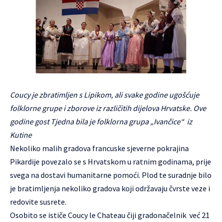
Coucy je zbratimljen s Lipikom, ali svake godine ugošćuje
folklorne grupe i zborove iz različitih dijelova Hrvatske. Ove
godine gost Tjedna bila je folklorna grupa „Ivančice“ iz
Kutine
Nekoliko malih gradova francuske sjeverne pokrajina
Pikardije povezalo se s Hrvatskom u ratnim godinama, prije
svega na dostavi humanitarne pomoći. Plod te suradnje bilo
je bratimljenja nekoliko gradova koji održavaju čvrste veze i
redovite susrete.
Osobito se ističe Coucy le Chateau čiji gradonačelnik već 21