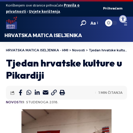
Korištenjem ove stranice prihvaćate
Pravila o
Prihvaćam
privatnosti
i
Uvjete korištenja
.
Open to
Aa
HRVATSKA MATICA ISELJENIKA
HRVATSKA MATICA ISELJENIKA - HMI
>
Novosti
>
Tjedan hrvatske kulture u Pikardiji
Tjedan hrvatske kulture u
Pikardiji
1 MIN ČITANJA
NOVOSTI
9. STUDENOGA 2018.