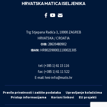
HRVATSKA MATICA ISELJENIKA
Trg Stjepana Radića 3, 10000 ZAGREB
HRVATSKA / CROATIA
OIB:
28639480902
IBAN:
HR8023900011100021305
tel: (+385 1) 61 15 116
fax: (+385 1) 61 11 522
E-mail:
hmi-info@matis.hr
Pravila privatnosti i zaštite podataka
Upravljanje kolačićima
Pristup informacijama
Korisni linkovi
EU projekti