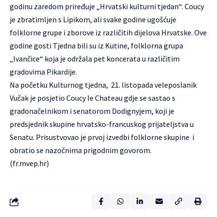
godinu zaredom priređuje „Hrvatski kulturni tjedan“. Coucy
je zbratimljen s Lipikom, ali svake godine ugošćuje
folklorne grupe i zborove iz različitih dijelova Hrvatske. Ove
godine gosti Tjedna bili su iz Kutine, folklorna grupa
„Ivančice“ koja je održala pet koncerata u različitim
gradovima Pikardije.
Na početku Kulturnog tjedna, 21. listopada veleposlanik
Vučak je posjetio Coucy le Chateau gdje se sastao s
gradonačelnikom i senatorom Dodignyjem, koji je
predsjednik skupine hrvatsko-francuskog prijateljstva u
Senatu. Prisustvovao je prvoj izvedbi folklorne skupine i
obratio se nazočnima prigodnim govorom.
(
fr.mvep.hr
)