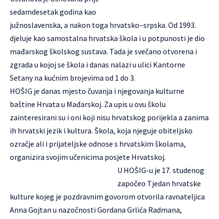
sedamdesetak godina kao
južnoslavenska, a nakon toga hrvatsko–srpska. Od 1993.
djeluje kao samostalna hrvatska škola i u potpunosti je dio
mađarskog školskog sustava. Tada je svečano otvorena i
zgrada u kojoj se škola i danas nalazi u ulici Kantorne
Setany na kućnim brojevima od 1 do 3.
HOŠIG je danas mjesto čuvanja i njegovanja kulturne
baštine Hrvata u Mađarskoj. Za upis u ovu školu
zainteresirani su i oni koji nisu hrvatskog porijekla a zanima
ih hrvatski jezik i kultura. Škola, koja njeguje obiteljsko
ozračje ali i prijateljske odnose s hrvatskim školama,
organizira svojim učenicima posjete Hrvatskoj.
U HOŠIG-u je 17. studenog
započeo Tjedan hrvatske
kulture kojeg je pozdravnim govorom otvorila ravnateljica
Anna Gojtan u nazočnosti Gordana Grlića Radmana,