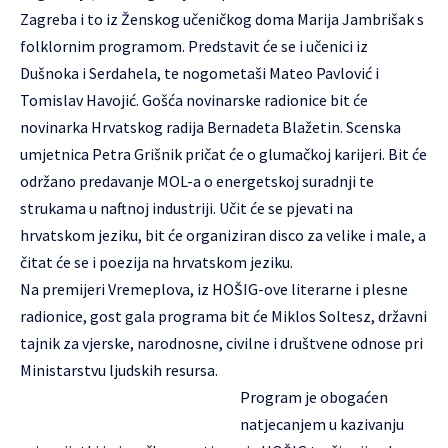
Zagreba i to iz Ženskog učeničkog doma Marija Jambrišak s
folklornim programom. Predstavit će se i učenici iz
Dušnoka i Serdahela, te nogometaši Mateo Pavlović i
Tomislav Havojić. Gošća novinarske radionice bit će
novinarka Hrvatskog radija Bernadeta Blažetin. Scenska
umjetnica Petra Grišnik pričat će o glumačkoj karijeri. Bit će
održano predavanje MOL-a o energetskoj suradnji te
strukama u naftnoj industriji. Učit će se pjevati na
hrvatskom jeziku, bit će organiziran disco za velike i male, a
čitat će se i poezija na hrvatskom jeziku.
Na premijeri Vremeplova, iz HOŠIG-ove literarne i plesne
radionice, gost gala programa bit će Miklos Soltesz, državni
tajnik za vjerske, narodnosne, civilne i društvene odnose pri
Ministarstvu ljudskih resursa.
Program je obogaćen
natjecanjem u kazivanju