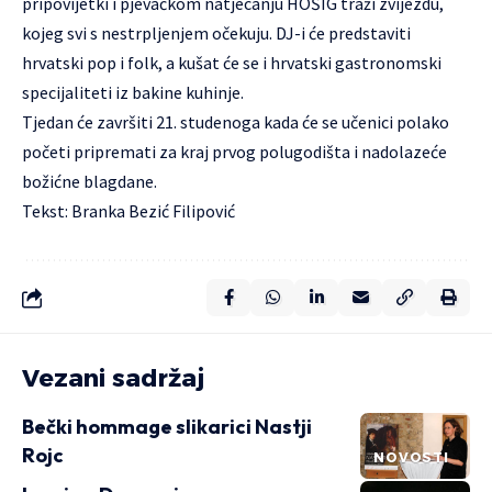
pripovijetki i pjevačkom natjecanju HOŠIG traži zvijezdu,
kojeg svi s nestrpljenjem očekuju. DJ-i će predstaviti
hrvatski pop i folk, a kušat će se i hrvatski gastronomski
specijaliteti iz bakine kuhinje.
Tjedan će završiti 21. studenoga kada će se učenici polako
početi pripremati za kraj prvog polugodišta i nadolazeće
božićne blagdane.
Tekst: Branka Bezić Filipović
Vezani sadržaj
Bečki hommage slikarici Nastji
Rojc
NOVOSTI