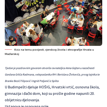
Kviz na temu povijesti, vjerskog života i etnografije Hrvata u
Mađarskoj
Tjedan je pozdravnim govorom otvorila ravnateljica Anna Gojtan u nazočnosti
Gordana Grlića Radmana, veleposlanika RH i Berislava Živkovića, prvog tajnika te
Branke Bezić Filipović i Ingrid Poljanić iz Splita
U Budimpešti djeluje HOŠIG, Hrvatski vrtić, osnovna škola,
gimnazija i đački dom, koji su prošle godine napunili 20.
obljetnicu djelovanja.
Ustanova je osnovana prije