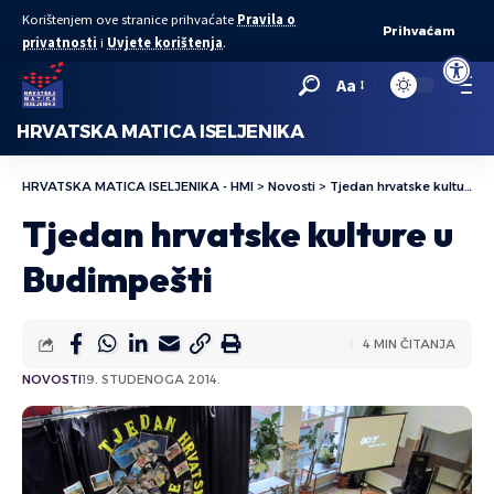
Korištenjem ove stranice prihvaćate
Pravila o
Prihvaćam
privatnosti
i
Uvjete korištenja
.
Open to
Aa
HRVATSKA MATICA ISELJENIKA
HRVATSKA MATICA ISELJENIKA - HMI
>
Novosti
>
Tjedan hrvatske kulture u Budimpešti
Tjedan hrvatske kulture u
Budimpešti
4 MIN ČITANJA
NOVOSTI
19. STUDENOGA 2014.