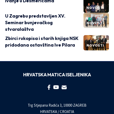
Ivanje u Desmericama
NOVOSTI
U Zagrebu predstavljen XV.
Seminar bunjevačkog
NOVOSTI
stvaralaštva
Zbirci rukopisa i starih knjiga NSK
pridodana ostavština Ive Pilara
NOVOSTI
HRVATSKA MATICA ISELJENIKA
Trg Stjepana Radića 3, 10000 ZAGREB
HRVATSKA / CROATIA