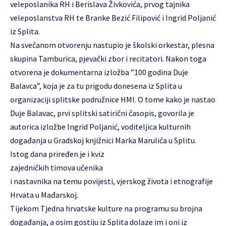
veleposlanika RH i Berislava Živkovića, prvog tajnika
veleposlanstva RH te Branke Bezić Filipović i Ingrid Poljanić
iz Splita.
Na svečanom otvorenju nastupio je školski orkestar, plesna
skupina Tamburica, pjevački zbor i recitatori. Nakon toga
otvorena je dokumentarna izložba ”100 godina Duje
Balavca”, koja je za tu prigodu donesena iz Splita u
organizaciji splitske podružnice HMI. O tome kako je nastao
Duje Balavac, prvi splitski satirični časopis, govorila je
autorica izložbe Ingrid Poljanić, voditeljica kulturnih
događanja u Gradskoj knjižnici Marka Marulića u Splitu.
Istog dana priređen je i kviz
zajedničkih timova učenika
i nastavnika na temu povijesti, vjerskog života i etnografije
Hrvata u Mađarskoj.
Tijekom Tjedna hrvatske kulture na programu su brojna
događanja, a osim gostiju iz Splita dolaze im i oni iz