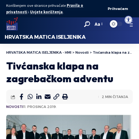
Korištenjem ove stranice prihvaćate
Pravila o
Prihvaćam
privatnosti
i
Uvjete korištenja
.
Open to
Aa
HRVATSKA MATICA ISELJENIKA
HRVATSKA MATICA ISELJENIKA - HMI
>
Novosti
>
Tivćanska klapa na zagrebačkom adventu
Tivćanska klapa na
zagrebačkom adventu
2 MIN ČITANJA
NOVOSTI
11. PROSINCA 2019.