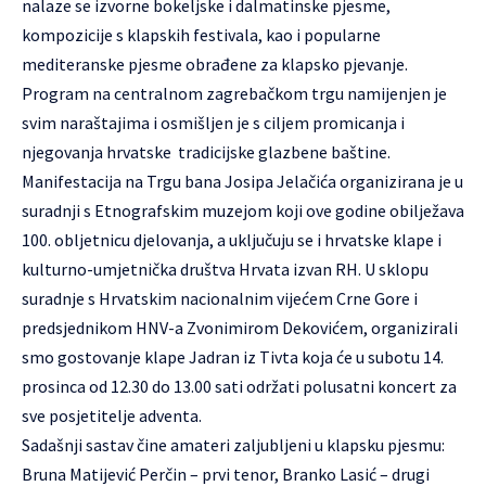
nalaze se izvorne bokeljske i dalmatinske pjesme,
kompozicije s klapskih festivala, kao i popularne
mediteranske pjesme obrađene za klapsko pjevanje.
Program na centralnom zagrebačkom trgu namijenjen je
svim naraštajima i osmišljen je s ciljem promicanja i
njegovanja hrvatske tradicijske glazbene baštine.
Manifestacija na Trgu bana Josipa Jelačića organizirana je u
suradnji s Etnografskim muzejom koji ove godine obilježava
100. obljetnicu djelovanja, a uključuju se i hrvatske klape i
kulturno-umjetnička društva Hrvata izvan RH. U sklopu
suradnje s Hrvatskim nacionalnim vijećem Crne Gore i
predsjednikom HNV-a Zvonimirom Dekovićem, organizirali
smo gostovanje klape Jadran iz Tivta koja će u subotu 14.
prosinca od 12.30 do 13.00 sati održati polusatni koncert za
sve posjetitelje adventa.
Sadašnji sastav čine amateri zaljubljeni u klapsku pjesmu:
Bruna Matijević Perčin – prvi tenor, Branko Lasić – drugi