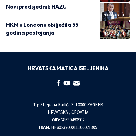
Novi predsjednik HAZU
NOVOSTI
HKM u Londonu obilježila 55
godina postojanja
NOVOSTI
HRVATSKA MATICA ISELJENIKA
Trg Stjepana Radića 3, 10000 ZAGREB
HRVATSKA / CROATIA
OIB:
28639480902
IBAN:
HR8023900011100021305