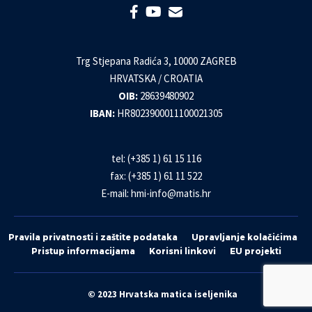
Trg Stjepana Radića 3, 10000 ZAGREB
HRVATSKA / CROATIA
OIB:
28639480902
IBAN:
HR8023900011100021305
tel: (+385 1) 61 15 116
fax: (+385 1) 61 11 522
E-mail:
hmi-info@matis.hr
Pravila privatnosti i zaštite podataka
Upravljanje kolačićima
Pristup informacijama
Korisni linkovi
EU projekti
© 2023 Hrvatska matica iseljenika