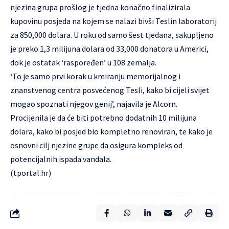
njezina grupa prošlog je tjedna konačno finalizirala
kupovinu posjeda na kojem se nalazi bivši Teslin laboratorij
za 850,000 dolara. U roku od samo šest tjedana, sakupljeno
je preko 1,3 milijuna dolara od 33,000 donatora u Americi,
dok je ostatak ‘raspoređen’ u 108 zemalja.
‘To je samo prvi korak u kreiranju memorijalnog i
znanstvenog centra posvećenog Tesli, kako bi cijeli svijet
mogao spoznati njegov genij’, najavila je Alcorn.
Procijenila je da će biti potrebno dodatnih 10 milijuna
dolara, kako bi posjed bio kompletno renoviran, te kako je
osnovni cilj njezine grupe da osigura kompleks od
potencijalnih ispada vandala.
(tportal.hr)