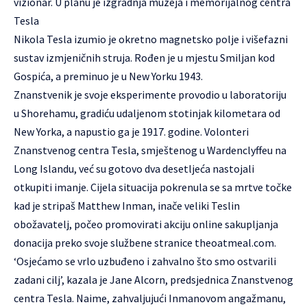
vizionar. U planu je izgradnja muzeja i memorijalnog centra
Tesla
Nikola Tesla izumio je okretno magnetsko polje i višefazni
sustav izmjeničnih struja. Rođen je u mjestu Smiljan kod
Gospića, a preminuo je u New Yorku 1943.
Znanstvenik je svoje eksperimente provodio u laboratoriju
u Shorehamu, gradiću udaljenom stotinjak kilometara od
New Yorka, a napustio ga je 1917. godine. Volonteri
Znanstvenog centra Tesla, smještenog u Wardenclyffeu na
Long Islandu, već su gotovo dva desetljeća nastojali
otkupiti imanje. Cijela situacija pokrenula se sa mrtve točke
kad je stripaš Matthew Inman, inače veliki Teslin
obožavatelj, počeo promovirati akciju online sakupljanja
donacija preko svoje službene stranice theoatmeal.com.
‘Osjećamo se vrlo uzbuđeno i zahvalno što smo ostvarili
zadani cilj’, kazala je Jane Alcorn, predsjednica Znanstvenog
centra Tesla. Naime, zahvaljujući Inmanovom angažmanu,