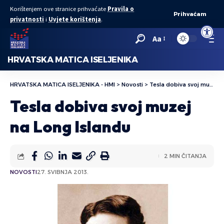
Korištenjem ove stranice prihvaćate
Pravila o
Prihvaćam
privatnosti
i
Uvjete korištenja
.
Open to
Aa
HRVATSKA MATICA ISELJENIKA
HRVATSKA MATICA ISELJENIKA - HMI
>
Novosti
>
Tesla dobiva svoj muzej na Long Islandu
Tesla dobiva svoj muzej
na Long Islandu
2 MIN ČITANJA
NOVOSTI
27. SVIBNJA 2013.