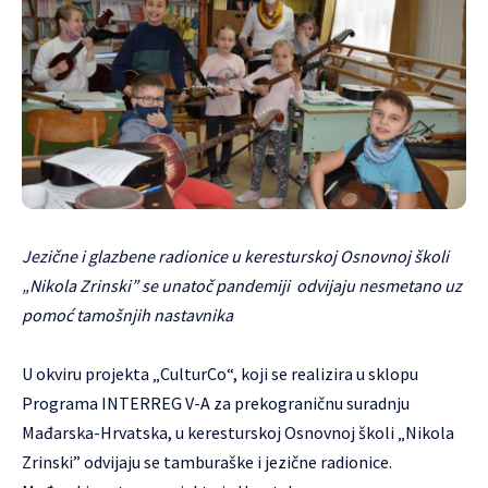
Jezične i glazbene radionice u keresturskoj Osnovnoj školi
„Nikola Zrinski” se unatoč pandemiji odvijaju nesmetano uz
pomoć tamošnjih nastavnika
U okviru projekta „CulturCo“, koji se realizira u sklopu
Programa INTERREG V-A za prekograničnu suradnju
Mađarska-Hrvatska, u keresturskoj Osnovnoj školi „Nikola
Zrinski” odvijaju se tamburaške i jezične radionice.