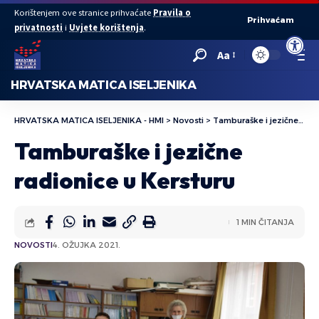
Korištenjem ove stranice prihvaćate
Pravila o
Prihvaćam
privatnosti
i
Uvjete korištenja
.
Open to
Aa
HRVATSKA MATICA ISELJENIKA
HRVATSKA MATICA ISELJENIKA - HMI
>
Novosti
>
Tamburaške i jezične radionice u Kersturu
Tamburaške i jezične
radionice u Kersturu
1 MIN ČITANJA
NOVOSTI
4. OŽUJKA 2021.