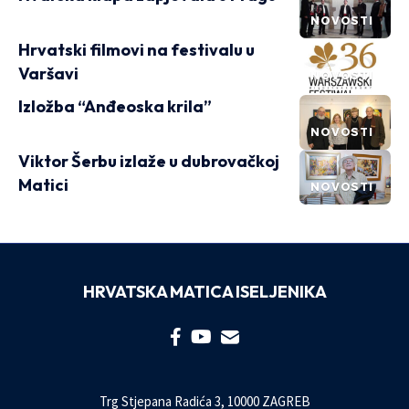
NOVOSTI
Hrvatski filmovi na festivalu u
Varšavi
NOVOSTI
Izložba “Anđeoska krila”
NOVOSTI
Viktor Šerbu izlaže u dubrovačkoj
Matici
NOVOSTI
HRVATSKA MATICA ISELJENIKA
Trg Stjepana Radića 3, 10000 ZAGREB