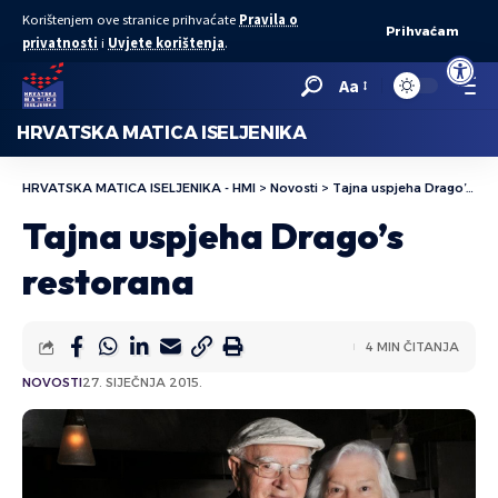
Korištenjem ove stranice prihvaćate
Pravila o
Prihvaćam
privatnosti
i
Uvjete korištenja
.
Open to
Aa
HRVATSKA MATICA ISELJENIKA
HRVATSKA MATICA ISELJENIKA - HMI
>
Novosti
>
Tajna uspjeha Drago’s restorana
Tajna uspjeha Drago’s
restorana
4 MIN ČITANJA
NOVOSTI
27. SIJEČNJA 2015.