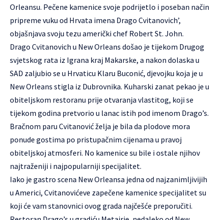
Orleansu. Pečene kamenice svoje podrijetlo i poseban način
pripreme vuku od Hrvata imena Drago Cvitanovich’,
objašnjava svoju tezu američki chef Robert St. John.
Drago Cvitanovich u New Orleans došao je tijekom Drugog
svjetskog rata iz Igrana kraj Makarske, a nakon dolaska u
SAD zaljubio se u Hrvaticu Klaru Buconić, djevojku koja je u
New Orleans stigla iz Dubrovnika. Kuharski zanat pekao je u
obiteljskom restoranu prije otvaranja vlastitog, koji se
tijekom godina pretvorio u lanac istih pod imenom Drago’s.
Bračnom paru Cvitanović želja je bila da plodove mora
ponude gostima po pristupačnim cijenama u pravoj
obiteljskoj atmosferi. No kamenice su bile i ostale njihov
najtraženiji i najpopularniji specijalitet.
Iako je gastro scena New Orleansa jedna od najzanimljivijih
u Americi, Cvitanovićeve zapečene kamenice specijalitet su
koji će vam stanovnici ovog grada najčešće preporučiti.
Restoran Drago’s u gradiću Metairie, nedaleko od New