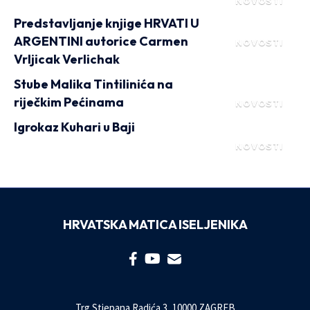
NOVOSTI
Predstavljanje knjige HRVATI U
ARGENTINI autorice Carmen
NOVOSTI
Vrljicak Verlichak
Stube Malika Tintilinića na
riječkim Pećinama
NOVOSTI
Igrokaz Kuhari u Baji
NOVOSTI
HRVATSKA MATICA ISELJENIKA
Trg Stjepana Radića 3, 10000 ZAGREB