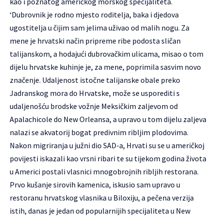
kao i poznatog američkog morskog specijaliteta.
‘Dubrovnik je rodno mjesto roditelja, baka i djedova
ugostitelja u čijim sam jelima uživao od malih nogu. Za
mene je hrvatski način pripreme ribe podosta sličan
talijanskom, a hodajući dubrovačkim ulicama, misao o tom
dijelu hrvatske kuhinje je, za mene, poprimila sasvim novo
značenje. Udaljenost istočne talijanske obale preko
Jadranskog mora do Hrvatske, može se usporediti s
udaljenošću brodske vožnje Meksičkim zaljevom od
Apalachicole do New Orleansa, a upravo u tom dijelu zaljeva
nalazi se akvatorij bogat predivnim ribljim plodovima.
Nakon migriranja u južni dio SAD-a, Hrvati su se u američkoj
povijesti iskazali kao vrsni ribari te su tijekom godina života
u Americi postali vlasnici mnogobrojnih ribljih restorana.
Prvo kušanje sirovih kamenica, iskusio sam upravo u
restoranu hrvatskog vlasnika u Biloxiju, a pečena verzija
istih, danas je jedan od popularnijih specijaliteta u New