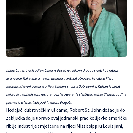
Drago Cvitanovich u New Orleans došao je tijekom Drugog svjetskog rata iz
Igrana kraj Makarske, a nakon dolaska u SAD zaljubio se u Hrvaticu Klaru
Buconić, djevojku koja je u New Orleans stigla iz Dubrovnika. Kuharski zanat
pekao je u obiteljskom restoranu prije otvaranja vlastitog, koji se tijekom godina
pretvorio u lanac istih pod imenom Drago’s.
Hodajući dubrovačkim ulicama, Robert St. John došao je do
zaključka da je upravo ovaj jadranski grad kolijevka američke
riblje industrije smještene na rijeci Mississippi u Louisijani,