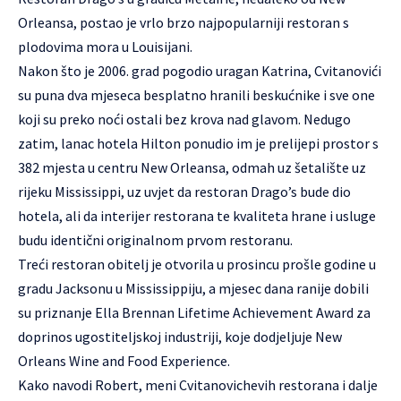
Orleansa, postao je vrlo brzo najpopularniji restoran s
plodovima mora u Louisijani.
Nakon što je 2006. grad pogodio uragan Katrina, Cvitanovići
su puna dva mjeseca besplatno hranili beskućnike i sve one
koji su preko noći ostali bez krova nad glavom. Nedugo
zatim, lanac hotela Hilton ponudio im je prelijepi prostor s
382 mjesta u centru New Orleansa, odmah uz šetalište uz
rijeku Mississippi, uz uvjet da restoran Drago’s bude dio
hotela, ali da interijer restorana te kvaliteta hrane i usluge
budu identični originalnom prvom restoranu.
Treći restoran obitelj je otvorila u prosincu prošle godine u
gradu Jacksonu u Mississippiju, a mjesec dana ranije dobili
su priznanje Ella Brennan Lifetime Achievement Award za
doprinos ugostiteljskoj industriji, koje dodjeljuje New
Orleans Wine and Food Experience.
Kako navodi Robert, meni Cvitanovichevih restorana i dalje