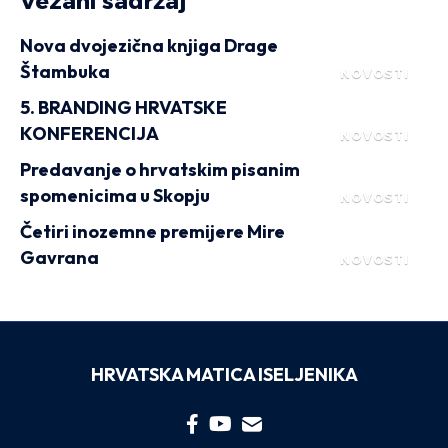
Vezani sadržaj
Nova dvojezična knjiga Drage
Štambuka
NOVOSTI
5. BRANDING HRVATSKE
KONFERENCIJA
NOVOSTI
Predavanje o hrvatskim pisanim
spomenicima u Skopju
NOVOSTI
Četiri inozemne premijere Mire
Gavrana
NOVOSTI
HRVATSKA MATICA ISELJENIKA