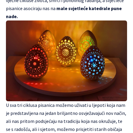
vječne cikluse života, smrti i ponovnog rađanja, a svjetleće
pisanice asociraju nas na
male svjetleće katedrale pune
nade.
U sva tri ciklusa pisanica možemo uživati u ljepoti koja nam
je predstavljena na jedan briljantno osvježavajući nov način,
ali nas pritom podsjećaju na tradiciju koja nas okružuje, te
se s radošću, ali i sjetom, možemo prisjetiti starih običaja