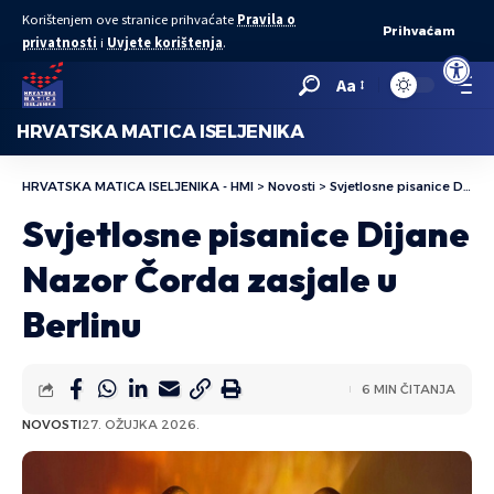
Korištenjem ove stranice prihvaćate
Pravila o
Prihvaćam
privatnosti
i
Uvjete korištenja
.
Open to
Aa
HRVATSKA MATICA ISELJENIKA
HRVATSKA MATICA ISELJENIKA - HMI
>
Novosti
>
Svjetlosne pisanice Dijane Nazor Čorda zasjale u Berlinu
Svjetlosne pisanice Dijane
Nazor Čorda zasjale u
Berlinu
6 MIN ČITANJA
NOVOSTI
27. OŽUJKA 2026.