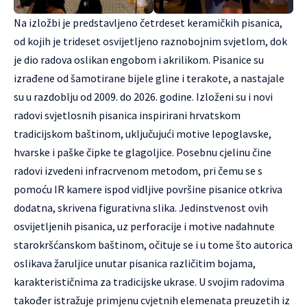
Na izložbi je predstavljeno četrdeset keramičkih pisanica,
od kojih je trideset osvijetljeno raznobojnim svjetlom, dok
je dio radova oslikan engobom i akrilikom. Pisanice su
izrađene od šamotirane bijele gline i terakote, a nastajale
su u razdoblju od 2009. do 2026. godine. Izloženi su i novi
radovi svjetlosnih pisanica inspirirani hrvatskom
tradicijskom baštinom, uključujući motive lepoglavske,
hvarske i paške čipke te glagoljice. Posebnu cjelinu čine
radovi izvedeni infracrvenom metodom, pri čemu se s
pomoću IR kamere ispod vidljive površine pisanice otkriva
dodatna, skrivena figurativna slika. Jedinstvenost ovih
osvijetljenih pisanica, uz perforacije i motive nadahnute
starokršćanskom baštinom, očituje se i u tome što autorica
oslikava žaruljice unutar pisanica različitim bojama,
karakterističnima za tradicijske ukrase. U svojim radovima
također istražuje primjenu cvjetnih elemenata preuzetih iz