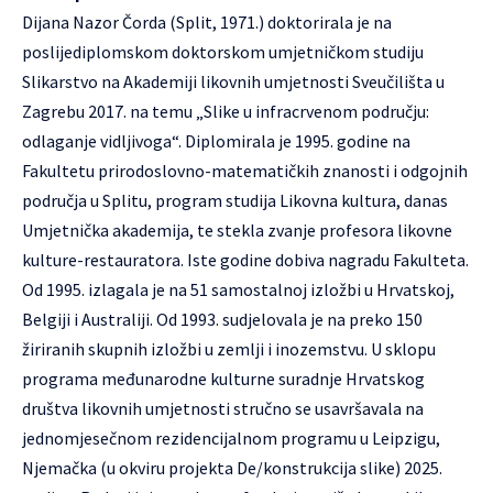
Dijana Nazor Čorda (Split, 1971.) doktorirala je na
poslijediplomskom doktorskom umjetničkom studiju
Slikarstvo na Akademiji likovnih umjetnosti Sveučilišta u
Zagrebu 2017. na temu „Slike u infracrvenom području:
odlaganje vidljivoga“. Diplomirala je 1995. godine na
Fakultetu prirodoslovno-matematičkih znanosti i odgojnih
područja u Splitu, program studija Likovna kultura, danas
Umjetnička akademija, te stekla zvanje profesora likovne
kulture-restauratora. Iste godine dobiva nagradu Fakulteta.
Od 1995. izlagala je na 51 samostalnoj izložbi u Hrvatskoj,
Belgiji i Australiji. Od 1993. sudjelovala je na preko 150
žiriranih skupnih izložbi u zemlji i inozemstvu. U sklopu
programa međunarodne kulturne suradnje Hrvatskog
društva likovnih umjetnosti stručno se usavršavala na
jednomjesečnom rezidencijalnom programu u Leipzigu,
Njemačka (u okviru projekta De/konstrukcija slike) 2025.