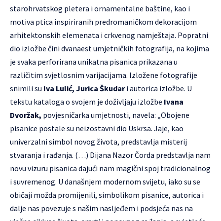
starohrvatskog pletera i ornamentalne baštine, kao i
motiva ptica inspiriranih predromaničkom dekoracijom
arhitektonskih elemenata i crkvenog namještaja. Popratni
dio izložbe čini dvanaest umjetničkih fotografija, na kojima
je svaka perforirana unikatna pisanica prikazana u
različitim svjetlosnim varijacijama. Izložene fotografije
snimili su
Iva Lulić, Jurica Škudar
i autorica izložbe. U
tekstu kataloga o svojem je doživljaju izložbe
Ivana
Dvoržak,
povjesničarka umjetnosti, navela: „Obojene
pisanice postale su neizostavni dio Uskrsa. Jaje, kao
univerzalni simbol novog života, predstavlja misterij
stvaranja i rađanja. (…) Dijana Nazor Čorda predstavlja nam
novu vizuru pisanica dajući nam magični spoj tradicionalnog
i suvremenog. U današnjem modernom svijetu, iako su se
običaji možda promijenili, simbolikom pisanice, autorica i
dalje nas povezuje s našim nasljeđem i podsjeća nas na