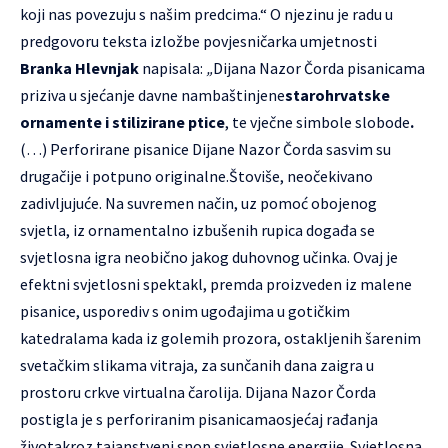
koji nas povezuju s našim predcima.“ O njezinu je radu u
predgovoru teksta izložbe povjesničarka umjetnosti
Branka Hlevnjak
napisala:
„
Dijana Nazor Čorda pisanicama
priziva u sjećanje davne nambaštinjene
starohrvatske
ornamente i stilizirane ptice
, te vječne simbole slobode
.
(…) Perforirane pisanice Dijane Nazor Čorda sasvim su
drugačije i potpuno originalne.Štoviše, neočekivano
zadivljujuće. Na suvremen način, uz pomoć obojenog
svjetla, iz ornamentalno izbušenih rupica događa se
svjetlosna igra neobično jakog duhovnog učinka. Ovaj je
efektni svjetlosni spektakl, premda proizveden iz malene
pisanice, usporediv s onim ugođajima u gotičkim
katedralama kada iz golemih prozora, ostakljenih šarenim
svetačkim slikama vitraja, za sunčanih dana zaigra u
prostoru crkve virtualna čarolija. Dijana Nazor Čorda
postigla je s perforiranim pisanicamaosjećaj rađanja
životakroz tajanstveni snop svjetlosne energije. Svjetlosna