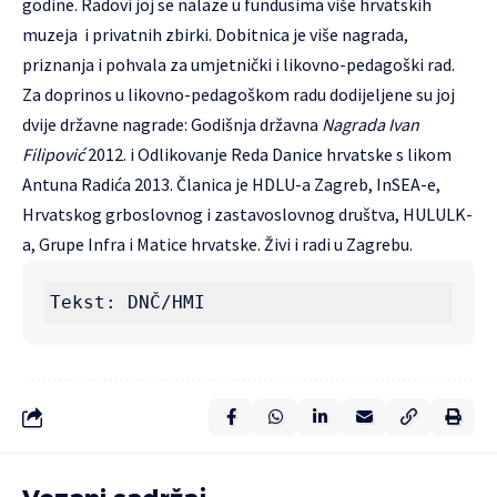
godine. Radovi joj se nalaze u fundusima više hrvatskih
muzeja i privatnih zbirki. Dobitnica je više nagrada,
priznanja i pohvala za umjetnički i likovno-pedagoški rad.
Za doprinos u likovno-pedagoškom radu dodijeljene su joj
dvije državne nagrade: Godišnja državna
Nagrada Ivan
Filipović
2012. i Odlikovanje Reda Danice hrvatske s likom
Antuna Radića 2013. Članica je HDLU-a Zagreb, InSEA-e,
Hrvatskog grboslovnog i zastavoslovnog društva, HULULK-
a, Grupe Infra i Matice hrvatske. Živi i radi u Zagrebu.
Tekst: DNČ/HMI