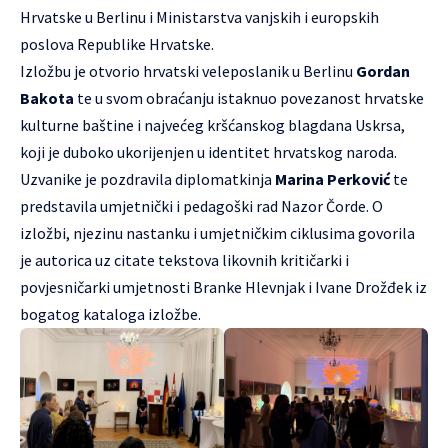
Hrvatske u Berlinu i Ministarstva vanjskih i europskih
poslova Republike Hrvatske.
Izložbu je otvorio hrvatski veleposlanik u Berlinu
Gordan
Bakota
te u svom obraćanju istaknuo povezanost hrvatske
kulturne baštine i najvećeg kršćanskog blagdana Uskrsa,
koji je duboko ukorijenjen u identitet hrvatskog naroda.
Uzvanike je pozdravila diplomatkinja
Marina Perković
te
predstavila umjetnički i pedagoški rad Nazor Čorde. O
izložbi, njezinu nastanku i umjetničkim ciklusima govorila
je autorica uz citate tekstova likovnih kritičarki i
povjesničarki umjetnosti Branke Hlevnjak i Ivane Drožđek iz
bogatog kataloga izložbe.