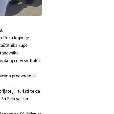
a.
m Roku kojim je
zaštitnika župe
stanovnika.
roknoj crkvi sv. Roka
icima predvodio je
jatelji i turisti te da
 Sri Sela velikim
lagdan na SC Crljenica