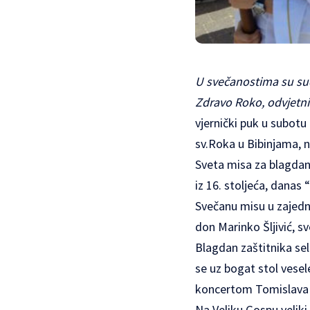
U svečanostima su sudj
Zdravo Roko, odvjetni
vjernički puk u subotu
sv.Roka u Bibinjama, n
Sveta misa za blagdan
iz 16. stoljeća, danas 
Svečanu misu u zajed
don Marinko Šljivić, s
Blagdan zaštitnika sela 
se uz bogat stol vesele
koncertom Tomislava B
Na Veliku Gospu velik