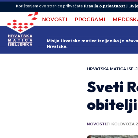
Korištenjem ove stranice prihvaćate
Pravila o privatnosti
i
Uvje
NOVOSTI
PROGRAMI
MEDIJSK
Misija Hrvatske matice iseljenika je očuv
Hrvatske.
HRVATSKA MATICA ISELJ
Sveti R
obitelji
NOVOSTI
21. KOLOVOZA 2