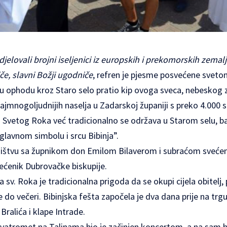
elovali brojni iseljenici iz europskih i prekomorskih zemalj
če, slavni Božji ugodniče
, refren je pjesme posvećene sveto
 u ophodu kroz Staro selo pratio kip ovoga sveca, nebeskog 
ajmnogoljudnijih naselja u Zadarskoj županiji s preko 4.000 
 Svetog Roka već tradicionalno se održava u Starom selu, ba
“glavnom simbolu i srcu Bibinja”.
ništvu sa župnikom don Emilom Bilaverom i subraćom svećen
većenik Dubrovačke biskupije.
sv. Roka je tradicionalna prigoda da se okupi cijela obitelj, pri
 do večeri. Bibinjska fešta započela je dva dana prije na trgu
ralića i klape Intrade.
i vatromet na Talinama bio je začinjen koncertom, a na sam b