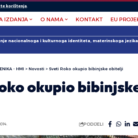
te korištenja
.
A IZDANJA
O NAMA
KONTAKT
EU PROJE
anje nacionalnoga i kulturnoga identiteta, materinskoga jezika 
ENIKA - HMI
>
Novosti
>
Sveti Roko okupio bibinjske obitelji
oko okupio bibinjsk
PODIJELI
014.