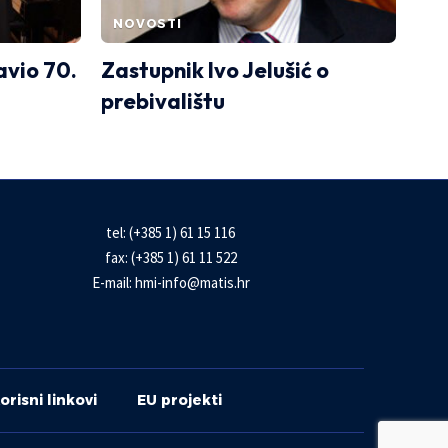
NOVOSTI
avio 70.
Zastupnik Ivo Jelušić o
prebivalištu
tel: (+385 1) 61 15 116
fax: (+385 1) 61 11 522
E-mail:
hmi-info@matis.hr
orisni linkovi
EU projekti