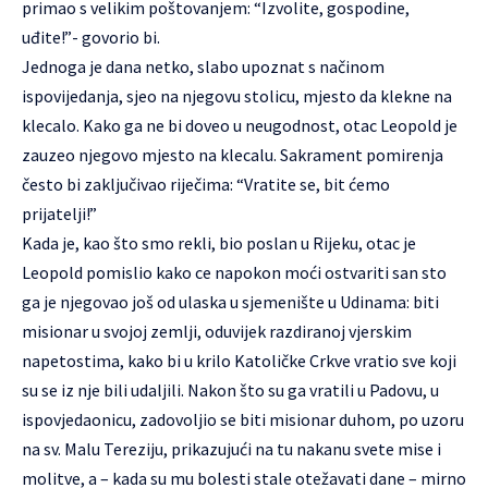
primao s velikim poštovanjem: “Izvolite, gospodine,
uđite!”- govorio bi.
Jednoga je dana netko, slabo upoznat s načinom
ispovijedanja, sjeo na njegovu stolicu, mjesto da klekne na
klecalo. Kako ga ne bi doveo u neugodnost, otac Leopold je
zauzeo njegovo mjesto na klecalu. Sakrament pomirenja
često bi zaključivao riječima: “Vratite se, bit ćemo
prijatelji!”
Kada je, kao što smo rekli, bio poslan u Rijeku, otac je
Leopold pomislio kako ce napokon moći ostvariti san sto
ga je njegovao još od ulaska u sjemenište u Udinama: biti
misionar u svojoj zemlji, oduvijek razdiranoj vjerskim
napetostima, kako bi u krilo Katoličke Crkve vratio sve koji
su se iz nje bili udaljili. Nakon što su ga vratili u Padovu, u
ispovjedaonicu, zadovoljio se biti misionar duhom, po uzoru
na sv. Malu Tereziju, prikazujući na tu nakanu svete mise i
molitve, a – kada su mu bolesti stale otežavati dane – mirno