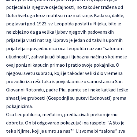
potjecala iz njegove osjećajnosti, no također tražena od
Duha Svetoga kroz molitvu i razmatranje. Kada su, dakle,
poglavari god. 1923. sv. Leopolda poslali u Rijeku, bilo je
neizbježno da ga velika ljubav njegovih padovanskih
prijatelja vrati natrag. Upravo je jedan od takvih upornih
prijatelja ispovjedaonicu oca Leopolda nazvao “salonom
uljudnosti”, zahvaljujući blagu i ljubaznu načinu s kojime je
ovaj ponizni kapucin primao i pratio svoje pokajnike. O
njegovu svetu subratu, koji je također veliki dio vremena
provodio iza rešetaka ispovjedaonice u samostanu u San
Giovanni Rotondu, padre Piu, pamte se i neke katkad teške
shvatljive grubosti (Gospodnji su putevi čudnovati) prema
pokajnicima.
Ocu Leopoldu su, međutim, predbacivali prekomjernu
dobrotu. On bi odgovarao pokazujući na raspelo: “A što je
tek s Njime, koji je umro za nas?” U svome bi “salonu” sve