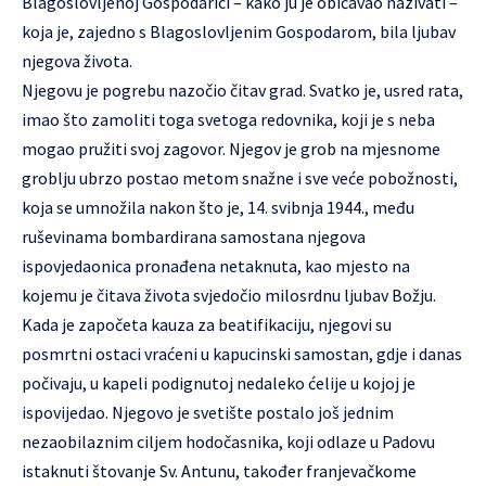
Blagoslovljenoj Gospodarici – kako ju je običavao nazivati –
koja je, zajedno s Blagoslovljenim Gospodarom, bila ljubav
njegova života.
Njegovu je pogrebu nazočio čitav grad. Svatko je, usred rata,
imao što zamoliti toga svetoga redovnika, koji je s neba
mogao pružiti svoj zagovor. Njegov je grob na mjesnome
groblju ubrzo postao metom snažne i sve veće pobožnosti,
koja se umnožila nakon što je, 14. svibnja 1944., među
ruševinama bombardirana samostana njegova
ispovjedaonica pronađena netaknuta, kao mjesto na
kojemu je čitava života svjedočio milosrdnu ljubav Božju.
Kada je započeta kauza za beatifikaciju, njegovi su
posmrtni ostaci vraćeni u kapucinski samostan, gdje i danas
počivaju, u kapeli podignutoj nedaleko ćelije u kojoj je
ispovijedao. Njegovo je svetište postalo još jednim
nezaobilaznim ciljem hodočasnika, koji odlaze u Padovu
istaknuti štovanje Sv. Antunu, također franjevačkome