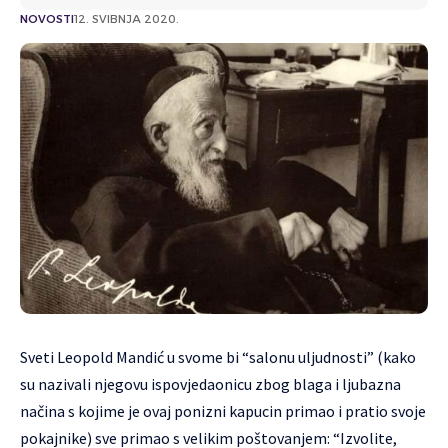
NOVOSTI
12. SVIBNJA 2020.
Sveti Leopold Mandić u svome bi “salonu uljudnosti” (kako
su nazivali njegovu ispovjedaonicu zbog blaga i ljubazna
načina s kojime je ovaj ponizni kapucin primao i pratio svoje
pokajnike) sve primao s velikim poštovanjem: “Izvolite,