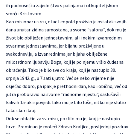
ih podnoseći u zajedništvu s patnjama i otkupiteljskom
smrću Kristovom.
Kao misionar u srcu, otac Leopold proživio je ostatak svojih
dana unutar zidina samostana, u svome “salonu”, dok mu je
život bio obilježen jednostavnim, ali i nekim izvanrednim
stvarima: jednostavnima, jer bijahu proživljene u
svakodnevlju, a izvanrednima jer bijahu obilježene
milosrdnom ljubavlju Boga, koji je po njemu vršio čudesna
obraćenja. Tako je bilo sve do kraja, koji je nastupio 30.
srpnja 1942. g., u 7 sati ujutro. Već se neko vrijeme nije
osjećao dobro, pa ipak je prethodni dan, kao i obično, već od
jutra proboravio na svome “radnome mjestu”, saslušavši
kakvih 15-ak ispovjedi. Iako mu je bilo loše, nitko nije slutio
tako skori kraj.
Dok se oblačio za sv. misu, pozlilo mu je, kraj je nastupio
brzo. Preminuo je moleći Zdravo Kraljice, posljednji pozdrav