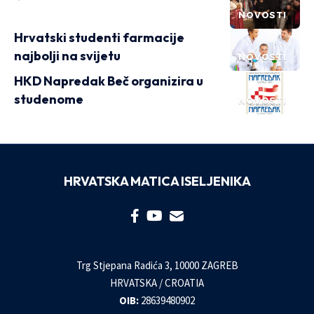
NOVOSTI
Hrvatski studenti farmacije
najbolji na svijetu
NOVOSTI
HKD Napredak Beč organizira u
studenome
NOVOSTI
HRVATSKA MATICA ISELJENIKA
Trg Stjepana Radića 3, 10000 ZAGREB
HRVATSKA / CROATIA
OIB:
28639480902