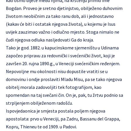
kao osmo dijete među njima, na krštenju primio ime
Bogdan. Proveo je sretno djetinjstvo, obilježeno duhovnim
životom neobičnim za tako ranu dob, ali i jednostavno
(kakav će biti i ostatak njegova života), u kojemu je Isus
uvijek zauzimao važno i odlučno mjesto. Stoga nimalo ne
čudi njegova odluka nasljedovati Ga do kraja.
Tako je god. 1882. u kapucinskome sjemeništu u Udinama
započeo pripravu za redovnički i svećenički život, koji je
završen 20. rujna 1890.g., u Veneciji svećeničkim ređenjem.
Nepovoljne mu okolnosti nisu dopustile vratiti se u
domovinu i ondje proslaviti Mladu Misu, pa se tako njegova
obitelj morala zadovoljiti tek fotografijom, kao
spomendan na taj svečani čin. On je, pak, tu žrtvu podnio sa
strpljenjem obilježenom radošću.
Ispovjedaonica je smjesta postala poljem njegova
apostolata: prvo u Veneciji, pa Zadru, Bassanu del Grappa,
Kopru, Thieneu te od 1909. u Padovi.