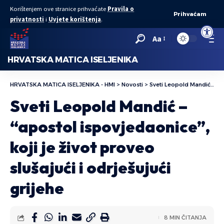
Korištenjem ove stranice prihvaćate
Pravila o
Prihvaćam
privatnosti
i
Uvjete korištenja
.
Open to
Aa
HRVATSKA MATICA ISELJENIKA
HRVATSKA MATICA ISELJENIKA - HMI
>
Novosti
>
Sveti Leopold Mandić – “apostol ispovjedaonice”, koji je život proveo slušajući i odrješujući grijehe
Sveti Leopold Mandić –
“apostol ispovjedaonice”,
koji je život proveo
slušajući i odrješujući
grijehe
8 MIN ČITANJA