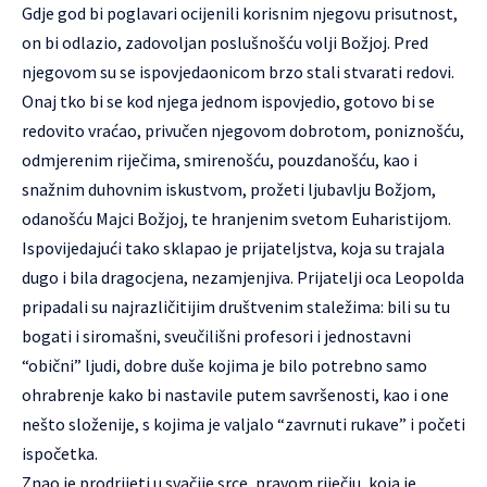
Gdje god bi poglavari ocijenili korisnim njegovu prisutnost,
on bi odlazio, zadovoljan poslušnošću volji Božjoj. Pred
njegovom su se ispovjedaonicom brzo stali stvarati redovi.
Onaj tko bi se kod njega jednom ispovjedio, gotovo bi se
redovito vraćao, privučen njegovom dobrotom, poniznošću,
odmjerenim riječima, smirenošću, pouzdanošću, kao i
snažnim duhovnim iskustvom, prožeti ljubavlju Božjom,
odanošću Majci Božjoj, te hranjenim svetom Euharistijom.
Ispovijedajući tako sklapao je prijateljstva, koja su trajala
dugo i bila dragocjena, nezamjenjiva. Prijatelji oca Leopolda
pripadali su najrazličitijim društvenim staležima: bili su tu
bogati i siromašni, sveučilišni profesori i jednostavni
“obični” ljudi, dobre duše kojima je bilo potrebno samo
ohrabrenje kako bi nastavile putem savršenosti, kao i one
nešto složenije, s kojima je valjalo “zavrnuti rukave” i početi
ispočetka.
Znao je prodrijeti u svačije srce, pravom riječju, koja je