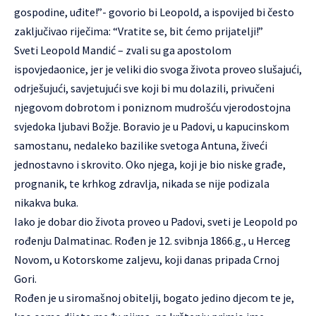
gospodine, uđite!”- govorio bi Leopold, a ispovijed bi često
zaključivao riječima: “Vratite se, bit ćemo prijatelji!”
Sveti Leopold Mandić – zvali su ga apostolom
ispovjedaonice, jer je veliki dio svoga života proveo slušajući,
odrješujući, savjetujući sve koji bi mu dolazili, privučeni
njegovom dobrotom i poniznom mudrošću vjerodostojna
svjedoka ljubavi Božje. Boravio je u Padovi, u kapucinskom
samostanu, nedaleko bazilike svetoga Antuna, živeći
jednostavno i skrovito. Oko njega, koji je bio niske građe,
prognanik, te krhkog zdravlja, nikada se nije podizala
nikakva buka.
Iako je dobar dio života proveo u Padovi, sveti je Leopold po
rođenju Dalmatinac. Rođen je 12. svibnja 1866.g., u Herceg
Novom, u Kotorskome zaljevu, koji danas pripada Crnoj
Gori.
Rođen je u siromašnoj obitelji, bogato jedino djecom te je,