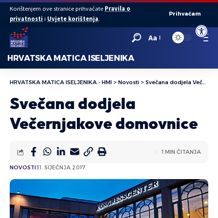
Korištenjem ove stranice prihvaćate
Pravila o
Prihvaćam
privatnosti
i
Uvjete korištenja
.
Open to
Aa
HRVATSKA MATICA ISELJENIKA
HRVATSKA MATICA ISELJENIKA - HMI
>
Novosti
>
Svečana dodjela Večernjakove domovnice
Svečana dodjela
Večernjakove domovnice
1 MIN ČITANJA
NOVOSTI
31. SIJEČNJA 2017.