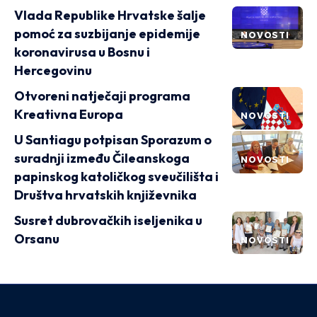
Vlada Republike Hrvatske šalje
pomoć za suzbijanje epidemije
NOVOSTI
koronavirusa u Bosnu i
Hercegovinu
Otvoreni natječaji programa
Kreativna Europa
NOVOSTI
U Santiagu potpisan Sporazum o
suradnji između Čileanskoga
NOVOSTI
papinskog katoličkog sveučilišta i
Društva hrvatskih književnika
Susret dubrovačkih iseljenika u
Orsanu
NOVOSTI