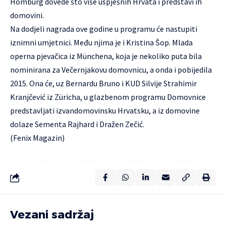
Homburg dovede što više uspješnih Hrvata i predstavi ih
domovini.
Na dodjeli nagrada ove godine u programu će nastupiti
iznimni umjetnici. Među njima je i Kristina Šop. Mlada
operna pjevačica iz Münchena, koja je nekoliko puta bila
nominirana za Večernjakovu domovnicu, a onda i pobijedila
2015. Ona će, uz Bernardu Bruno i KUD Silvije Strahimir
Kranjčević iz Züricha, u glazbenom programu Domovnice
predstavljati izvandomovinsku Hrvatsku, a iz domovine
dolaze Sementa Rajhard i Dražen Zečić.
(Fenix Magazin)
Vezani sadržaj