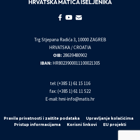
HRVATSKA MATICA ISELJENIKA
Trg Stjepana Radića 3, 10000 ZAGREB
HRVATSKA / CROATIA
OIB:
28639480902
IBAN:
HR8023900011100021305
tel: (+385 1) 61 15 116
fax: (+385 1) 61 11 522
E-mail:
hmi-info@matis.hr
Pravila privatnosti i zaštite podataka
Upravljanje kolačićima
Pristup informacijama
Korisni linkovi
EU projekti