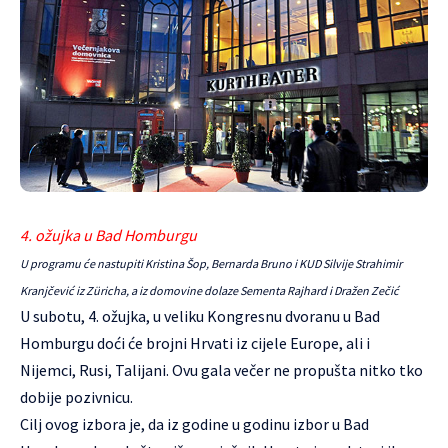
4. ožujka u Bad Homburgu
U programu će nastupiti Kristina Šop, Bernarda Bruno i KUD Silvije Strahimir
Kranjčević iz Züricha, a iz domovine dolaze Sementa Rajhard i Dražen Zečić
U subotu, 4. ožujka, u veliku Kongresnu dvoranu u Bad
Homburgu doći će brojni Hrvati iz cijele Europe, ali i
Nijemci, Rusi, Talijani. Ovu gala večer ne propušta nitko tko
dobije pozivnicu.
Cilj ovog izbora je, da iz godine u godinu izbor u Bad