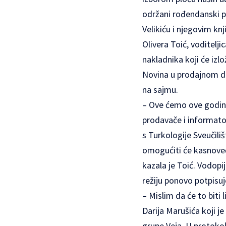
održani rođendanski pa
Velikiću i njegovim kn
Olivera Toić, voditelj
nakladnika koji će izl
Novina u prodajnom dij
na sajmu.
– Ove ćemo ove godine,
prodavače i informator
s Turkologije Sveučili
omogućiti će kasnoveč
kazala je Toić. Vodopi
režiju ponovo potpisuj
– Mislim da će to biti 
Darija Marušića koji j
grupe Veja. U protokol