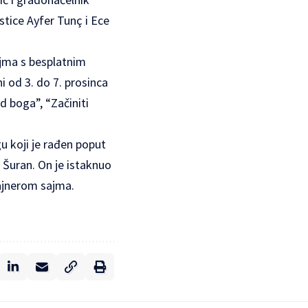
istice Ayfer Tunç i Ece
sajma s besplatnim
i od 3. do 7. prosinca
d boga”, “Začiniti
u koji je rađen poput
g Šuran. On je istaknuo
zajnerom sajma.