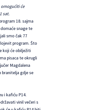
a omogućiti će
1 sat.
 program 18. sajma
i i domaće snage te
ojali smo čak 77
slojevit program. Što
koji će obilježiti
ima pisaca te okrugli
e jučer Magdalena
 branitelja gdje se
u i kafiću P14.
ržavati vinil večeri s
ok će u kafiću P14 biti