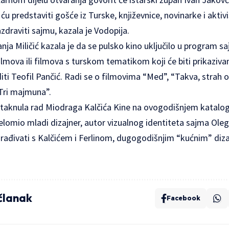
a ću predstaviti gošće iz Turske, književnice, novinarke i aktiv
draviti sajmu, kazala je Vodopija.
Tanja Miličić kazala je da se pulsko kino uključilo u program 
ilmova ili filmova s turskom tematikom koji će biti prikazivan
diti Teofil Pančić. Radi se o filmovima “Med”, “Takva, strah o
“Tri majmuna”.
staknula rad Miodraga Kalčića Kine na ovogodišnjem katalog
 prelomio mladi dizajner, autor vizualnog identiteta sajma Ole
surađivati s Kalčićem i Ferlinom, dugogodišnjim “kućnim” di
 članak
Facebook