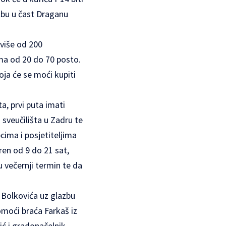
ožbu u čast Draganu
 više od 200
ima od 20 do 70 posto.
oja će se moći kupiti
a, prvi puta imati
sveučilišta u Zadru te
cima i posjetiteljima
ren od 9 do 21 sat,
 večernji termin te da
a Bolkovića uz glazbu
omoći braća Farkaš iz
ić i gradonačelnik