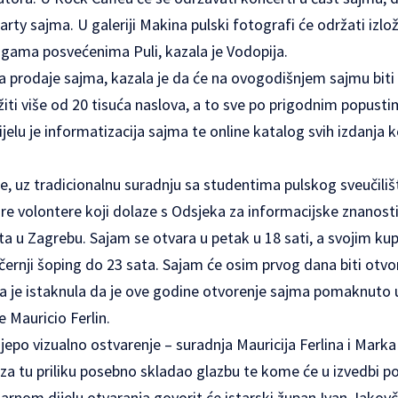
rty sajma. U galeriji Makina pulski fotografi će održati izl
jigama posvećenima Puli, kazala je Vodopija.
ica prodaje sajma, kazala je da će na ovogodišnjem sajmu biti
ožiti više od 20 tisuća naslova, a to sve po prigodnim popust
elu je informatizacija sajma te online katalog svih izdanja k
 uz tradicionalnu suradnju sa studentima pulskog sveučilišt
e volontere koji dolaze s Odsjeka za informacijske znanosti 
šta u Zagrebu. Sajam se otvara u petak u 18 sati, a svojim kup
ernji šoping do 23 sata. Sajam će osim prvog dana biti otvo
ja je istaknula da je ove godine otvorenje sajma pomaknuto u
e Mauricio Ferlin.
lijepo vizualno ostvarenje – suradnja Mauricija Ferlina i Mark
e za tu priliku posebno skladao glazbu te kome će u izvedbi p
arnom dijelu otvaranja govorit će istarski župan Ivan Jakovč