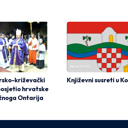
NOVOSTI
rsko-križevački
Književni susreti u K
posjetio hrvatske
žnoga Ontarija