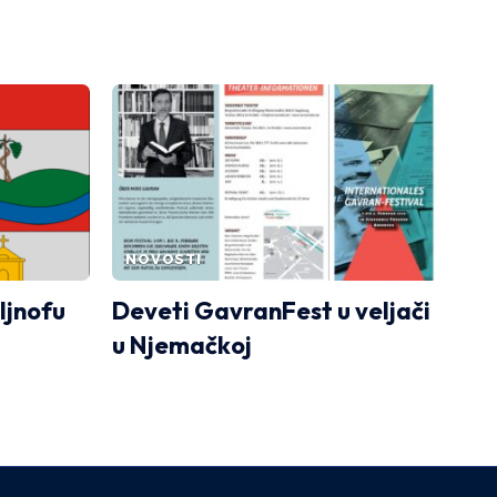
NOVOSTI
oljnofu
Deveti GavranFest u veljači
u Njemačkoj