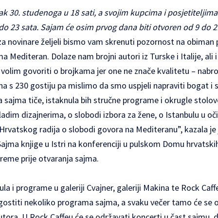
k 30. studenoga u 18 sati, a svojim kupcima i posjetiteljim
do 23 sata. Sajam će osim prvog dana biti otvoren od 9 do 2
 za novinare željeli bismo vam skrenuti pozornost na obiman
tema Mediteran. Dolaze nam brojni autori iz Turske i Italije, al
ne volim govoriti o brojkama jer one ne znače kvalitetu – nabr
 s 230 gostiju pa mislimo da smo uspjeli napraviti bogat i 
sajma tiče, istaknula bih stručne programe i okrugle stolove 
ladim dizajnerima, o slobodi izbora za žene, o Istanbulu u oč
Hrvatskog radija o slobodi govora na Mediteranu”, kazala j
Sajma knjige u Istri na konferenciji u pulskom Domu hrvatskih
reme prije otvaranja sajma.
la i programe u galeriji Cvajner, galeriji Makina te Rock Caffe
ugostiti nekoliko programa sajma, a svaku večer tamo će se od
tora. U Rock Caffeu će se održavati koncerti u čast sajmu, d