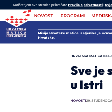
Korištenjem ove stranice prihvaćate
Pravila o privatnosti
i
Uvje
NOVOSTI
PROGRAMI
MEDIJSK
Misija Hrvatske matice iseljenika je očuv
Hrvatske.
HRVATSKA MATICA ISELJ
Sve je 
u Istri
NOVOSTI
29. STUDENOGA 