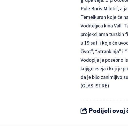
Pule Boris Miletić, a j
Temelkuran koje će naz
Voditeljica kina Valli 
projekcijama turskih f
u 19 sati i koje će uvo
život”, “Strankinja” i 
Vodopija je posebno i
knjige eseja i koji je
da je bilo zanimljivo 
(
GLAS ISTRE
)
Podijeli ovaj