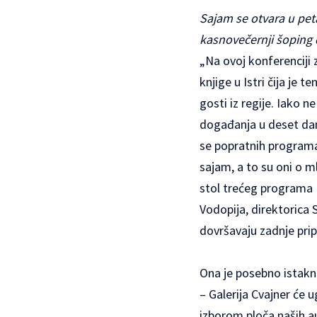
Sajam se otvara u peta
kasnovečernji šoping 
„Na ovoj konferenciji
knjige u Istri čija je 
gosti iz regije. Iako 
događanja u deset dana
se popratnih programa 
sajam, a to su oni o m
stol trećeg programa 
Vodopija, direktorica 
dovršavaju zadnje prip
Ona je posebno istaknu
– Galerija Cvajner će 
izborom ploča naših au