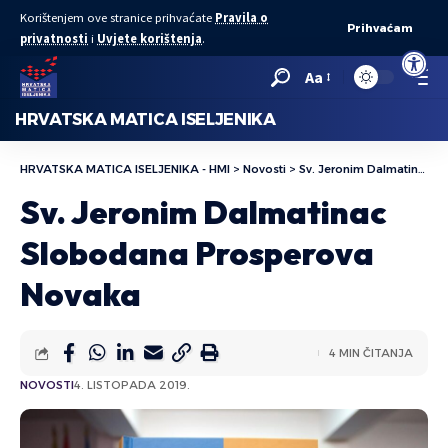
Korištenjem ove stranice prihvaćate
Pravila o
Prihvaćam
privatnosti
i
Uvjete korištenja
.
Open to
Aa
HRVATSKA MATICA ISELJENIKA
HRVATSKA MATICA ISELJENIKA - HMI
>
Novosti
>
Sv. Jeronim Dalmatinac Slobodana Prosperova Novaka
Sv. Jeronim Dalmatinac
Slobodana Prosperova
Novaka
4 MIN ČITANJA
NOVOSTI
4. LISTOPADA 2019.