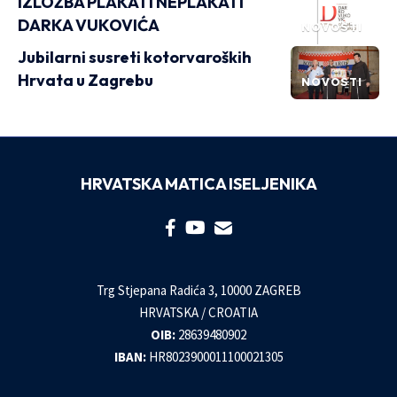
IZLOŽBA PLAKATI NEPLAKATI
DARKA VUKOVIĆA
NOVOSTI
Jubilarni susreti kotorvaroških
Hrvata u Zagrebu
NOVOSTI
HRVATSKA MATICA ISELJENIKA
Trg Stjepana Radića 3, 10000 ZAGREB
HRVATSKA / CROATIA
OIB:
28639480902
IBAN:
HR8023900011100021305