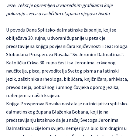
veze. Tekst je opremljen izvanrednim grafikama koje
pokazuju sveca u različitim etapama njegova života
U povodu Dana Splitsko-dalmatinske županije, koji se
obilježava 30. rujna, u dvorani županije u petak je
predstavljena knjiga povjesničara književnosti i teatrologa
Slobodana Prosperova Novaka “Sv. Jeronim Dalmatinac”.
Katolička Crkva 30. rujna časti sv. Jeronima, crkvenog
naučitelja, pisca, prevoditelja Svetog pisma na latinski
jezik, zaštitnika arheologa, bibličara, knjižničara, arhivista,
prevoditelja, pobožnog i umnog čovjeka oporog jezika,
rođenjem iz naših krajeva.
Knjiga Prosperova Novaka nastala je na inicijativu splitsko-
dalmatinskog župana Blaženka Bobana, koji je na
predstavljanju istaknuo da je značaj Svetoga Jeronima
Dalmatinca u cijelom svijetu nemjerljiv s bilo kim drugim u