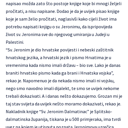
napisao možda zato što postoje knjige koje bi mnogi željeli
pročitati, a nisu napisane. Dodao je da je uvijek pisao knjige
koje je sam želio pročitati, naglasivši kako cijeli život ima
potrebu napisati knjigu o sv. Jeronimu, da ispripovijeda
život sv. Jeronima sve do njegovog umiranja u Judeji u
Palestini.
“Sv. Jeronim je dio hrvatske povijesti i nebeski zaštitnik
hrvatskog jezika, a hrvatski jezik i pismo Hrvatima je u
vremenima kada nismo imali državu – bio sve. Lako je danas
braniti hrvatsko pismo kada ga brani i Hrvatska vojska”,
rekao je. Napomenuo je da nekada nismo imali ni vojsku,
nego smo navodno imali dijalekt, te smo se uvijek nekome
trebali dokazivati. A i danas nešto dokazujemo. Grozan mi je
taj stav svijeta da uvijek nešto moramo dokazivati, rekao je.
Nakladnik knjige “Sv. Jeronim Dalmatinac” je Splitsko-
dalmatinska županija, tiskana je u 500 primjeraka, ima tvrdi
uvez na kojem je utisnuta poznata Jeronimova uzrečica