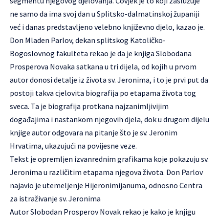
segmentu njegovog djelovanja. Čovjek je to koji zaslužuje
ne samo da ima svoj dan u Splitsko-dalmatinskoj županiji
već i danas predstavljeno velebno književno djelo, kazao je.
Don Mladen Parlov, dekan splitskog Katoličko-
Bogoslovnog fakulteta rekao je da je knjiga Slobodana
Prosperova Novaka satkana u tri dijela, od kojih u prvom
autor donosi detalje iz života sv. Jeronima, i to je prvi put da
postoji takva cjelovita biografija po etapama života tog
sveca. Ta je biografija protkana najzanimljivijim
događajima i nastankom njegovih djela, dok u drugom dijelu
knjige autor odgovara na pitanje što je sv. Jeronim
Hrvatima, ukazujući na povijesne veze.
Tekst je opremljen izvanrednim grafikama koje pokazuju sv.
Jeronima u različitim etapama njegova života. Don Parlov
najavio je utemeljenje Hijeronimijanuma, odnosno Centra
za istraživanje sv. Jeronima
Autor Slobodan Prosperov Novak rekao je kako je knjigu