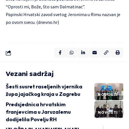
“Oprosti mi, Bože, što sam Dalmatinac”.
Papinski Hrvatski zavod svetog Jeronima u Rimu nazvan je
po ovom svecu. (dnevno.hr)
Vezani sadržaj
Šesti susret raseljenih vjernika
župa jajačkog kraja u Zagrebu
NOVOSTI
Predsjednica hrvatskim
franjevcima u Jaruzalemu
NOVOSTI
dodijelila Povelju RH