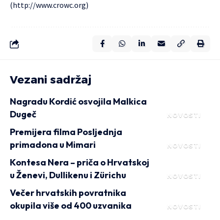
(
http://www.crowc.org
)
Vezani sadržaj
Nagradu Kordić osvojila Malkica
Dugeč
NOVOSTI
Premijera filma Posljednja
primadona u Mimari
NOVOSTI
Kontesa Nera – priča o Hrvatskoj
u Ženevi, Dullikenu i Zürichu
NOVOSTI
Večer hrvatskih povratnika
okupila više od 400 uzvanika
NOVOSTI