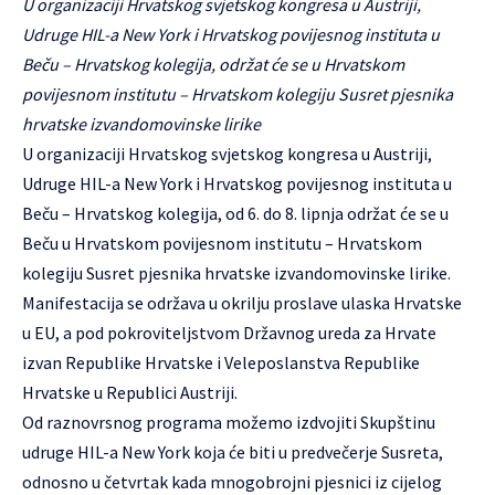
U organizaciji Hrvatskog svjetskog kongresa u Austriji,
Udruge HIL-a New York i Hrvatskog povijesnog instituta u
Beču – Hrvatskog kolegija, održat će se u Hrvatskom
povijesnom institutu – Hrvatskom kolegiju Susret pjesnika
hrvatske izvandomovinske lirike
U organizaciji Hrvatskog svjetskog kongresa u Austriji,
Udruge HIL-a New York i Hrvatskog povijesnog instituta u
Beču – Hrvatskog kolegija, od 6. do 8. lipnja održat će se u
Beču u Hrvatskom povijesnom institutu – Hrvatskom
kolegiju Susret pjesnika hrvatske izvandomovinske lirike.
Manifestacija se održava u okrilju proslave ulaska Hrvatske
u EU, a pod pokroviteljstvom Državnog ureda za Hrvate
izvan Republike Hrvatske i Veleposlanstva Republike
Hrvatske u Republici Austriji.
Od raznovrsnog programa možemo izdvojiti Skupštinu
udruge HIL-a New York koja će biti u predvečerje Susreta,
odnosno u četvrtak kada mnogobrojni pjesnici iz cijelog