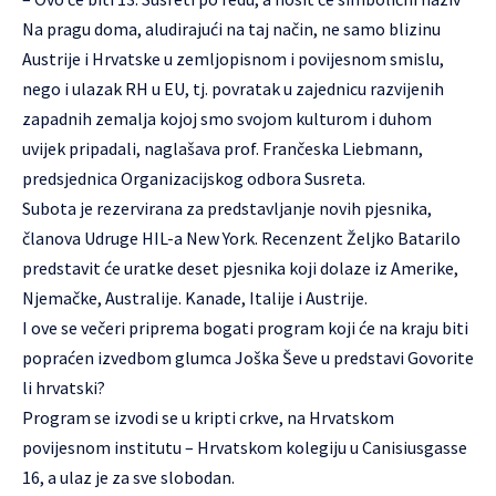
Na pragu doma, aludirajući na taj način, ne samo blizinu
Austrije i Hrvatske u zemljopisnom i povijesnom smislu,
nego i ulazak RH u EU, tj. povratak u zajednicu razvijenih
zapadnih zemalja kojoj smo svojom kulturom i duhom
uvijek pripadali, naglašava prof. Frančeska Liebmann,
predsjednica Organizacijskog odbora Susreta.
Subota je rezervirana za predstavljanje novih pjesnika,
članova Udruge HIL-a New York. Recenzent Željko Batarilo
predstavit će uratke deset pjesnika koji dolaze iz Amerike,
Njemačke, Australije. Kanade, Italije i Austrije.
I ove se večeri priprema bogati program koji će na kraju biti
popraćen izvedbom glumca Joška Ševe u predstavi Govorite
li hrvatski?
Program se izvodi se u kripti crkve, na Hrvatskom
povijesnom institutu – Hrvatskom kolegiju u Canisiusgasse
16, a ulaz je za sve slobodan.