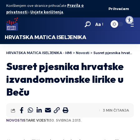
Korištenjem ove stranice prihvaćate
Pravila o
Prihvaćam
privatnosti
i
Uvjete korištenja
.
Open to
Aa
HRVATSKA MATICA ISELJENIKA
HRVATSKA MATICA ISELJENIKA - HMI
>
Novosti
>
Susret pjesnika hrvatske izvandomovinske lirike u Beču
Susret pjesnika hrvatske
izvandomovinske lirike u
Beču
3 MIN ČITANJA
NOVOSTI
STARE VIJESTI
30. SVIBNJA 2013.