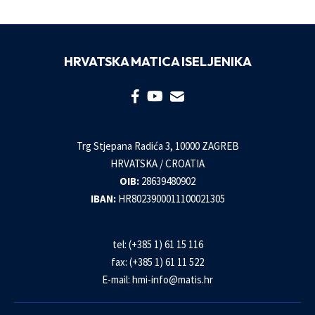
HRVATSKA MATICA ISELJENIKA
Trg Stjepana Radića 3, 10000 ZAGREB
HRVATSKA / CROATIA
OIB:
28639480902
IBAN:
HR8023900011100021305
tel: (+385 1) 61 15 116
fax: (+385 1) 61 11 522
E-mail:
hmi-info@matis.hr