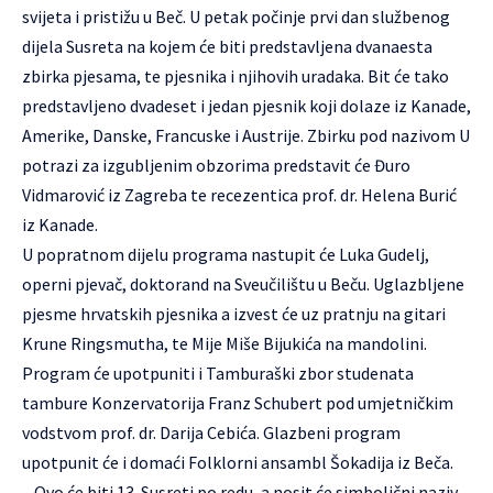
svijeta i pristižu u Beč. U petak počinje prvi dan službenog
dijela Susreta na kojem će biti predstavljena dvanaesta
zbirka pjesama, te pjesnika i njihovih uradaka. Bit će tako
predstavljeno dvadeset i jedan pjesnik koji dolaze iz Kanade,
Amerike, Danske, Francuske i Austrije. Zbirku pod nazivom U
potrazi za izgubljenim obzorima predstavit će Đuro
Vidmarović iz Zagreba te recezentica prof. dr. Helena Burić
iz Kanade.
U popratnom dijelu programa nastupit će Luka Gudelj,
operni pjevač, doktorand na Sveučilištu u Beču. Uglazbljene
pjesme hrvatskih pjesnika a izvest će uz pratnju na gitari
Krune Ringsmutha, te Mije Miše Bijukića na mandolini.
Program će upotpuniti i Tamburaški zbor studenata
tambure Konzervatorija Franz Schubert pod umjetničkim
vodstvom prof. dr. Darija Cebića. Glazbeni program
upotpunit će i domaći Folklorni ansambl Šokadija iz Beča.
– Ovo će biti 13. Susreti po redu, a nosit će simbolični naziv