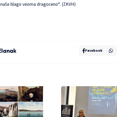
e i naše blago veoma dragoceno“. (ZKVH)
 članak
Facebook