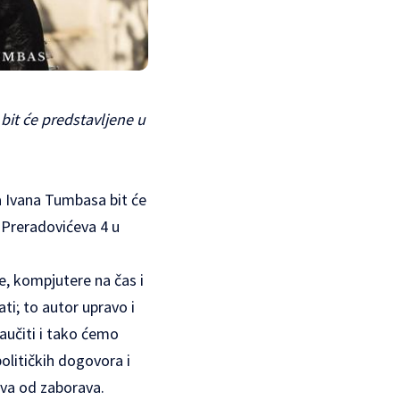
bit će predstavljene u
a Ivana Tumbasa bit će
 Preradovićeva 4 u
, kompjutere na čas i
ti; to autor upravo i
naučiti i tako ćemo
političkih dogovora i
uva od zaborava.