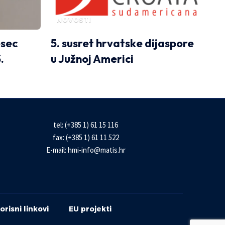
D
NOVOSTI
esec
5. susret hrvatske dijaspore
3.
u Južnoj Americi
tel: (+385 1) 61 15 116
fax: (+385 1) 61 11 522
E-mail:
hmi-info@matis.hr
orisni linkovi
EU projekti