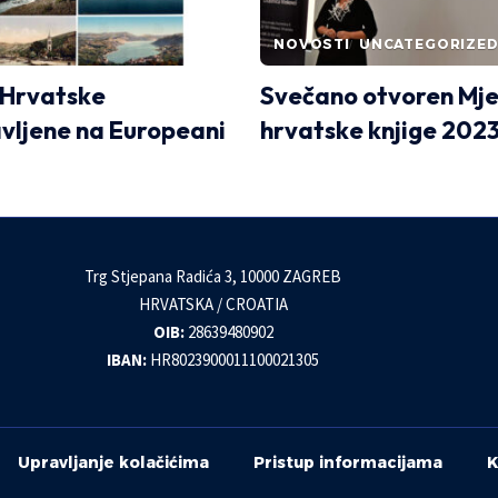
NOVOSTI
UNCATEGORIZE
 Hrvatske
Svečano otvoren Mj
vljene na Europeani
hrvatske knjige 202
Trg Stjepana Radića 3, 10000 ZAGREB
HRVATSKA / CROATIA
OIB:
28639480902
IBAN:
HR8023900011100021305
Upravljanje kolačićima
Pristup informacijama
K