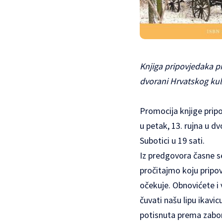
Knjiga pripovjedaka p
dvorani Hrvatskog ku
Promocija knjige prip
u petak, 13. rujna u 
Subotici u 19 sati.
Iz predgovora časne s
pročitajmo koju pripov
očekuje. Obnovićete i 
čuvati našu lipu ikavic
potisnuta prema zabora