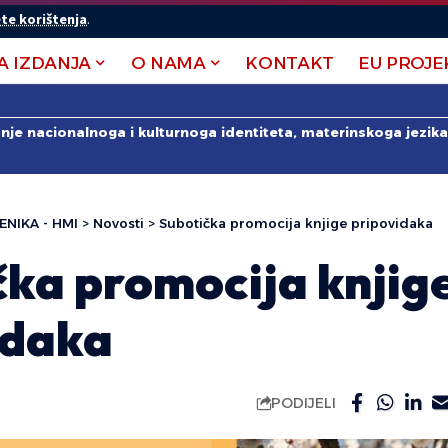
te korištenja
.
A IZDANJA
O NAMA
KONTAKT
EU PROJE
anje nacionalnoga i kulturnoga identiteta, materinskoga jezika 
ENIKA - HMI
>
Novosti
>
Subotička promocija knjige pripovidaka
čka promocija knjig
idaka
PODIJELI