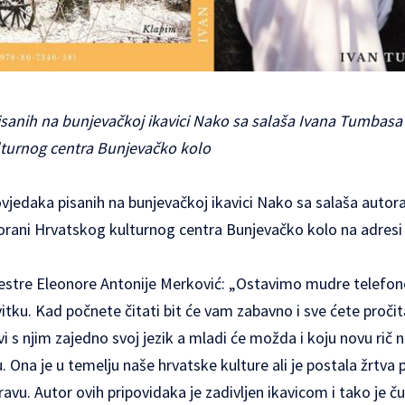
isanih na bunjevačkoj ikavici Nako sa salaša Ivana Tumbasa 
lturnog centra Bunjevačko kolo
ovjedaka pisanih na bunjevačkoj ikavici Nako sa salaša autor
dvorani Hrvatskog kulturnog centra Bunjevačko kolo na adresi
estre Eleonore Antonije Merković: „Ostavimo mudre telefone
itku. Kad počnete čitati bit će vam zabavno i sve ćete pročita
vi s njim zajedno svoj jezik a mladi će možda i koju novu rič 
u. Ona je u temelju naše hrvatske kulture ali je postala žrtva 
vu. Autor ovih pripovidaka je zadivljen ikavicom i tako je č