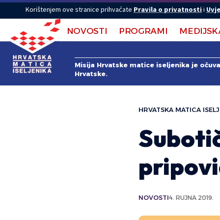
Korištenjem ove stranice prihvaćate
Pravila o privatnosti
i
Uvje
NOVOSTI
PROGRAMI
MEDIJSK
Misija Hrvatske matice iseljenika je očuv
Hrvatske.
HRVATSKA MATICA ISELJ
Suboti
pripov
NOVOSTI
4. RUJNA 2019.