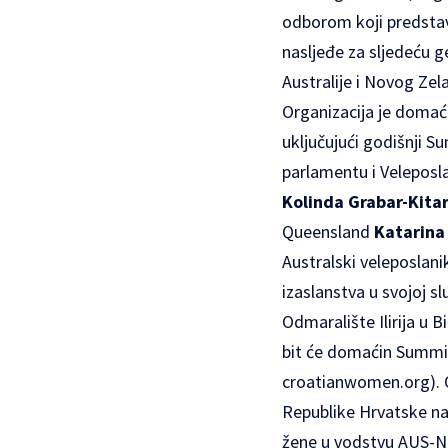
odborom koji predstavl
nasljeđe za sljedeću g
Australije i Novog Ze
Organizacija je domaći
uključujući godišnji S
parlamentu i Veleposla
Kolinda Grabar-Kitar
Queensland
Katarina
Australski veleposlani
izaslanstva u svojoj s
Odmaralište Ilirija u B
bit će domaćin Summit
croatianwomen.org
).
Republike Hrvatske
na
žene u vodstvu AUS-NZ