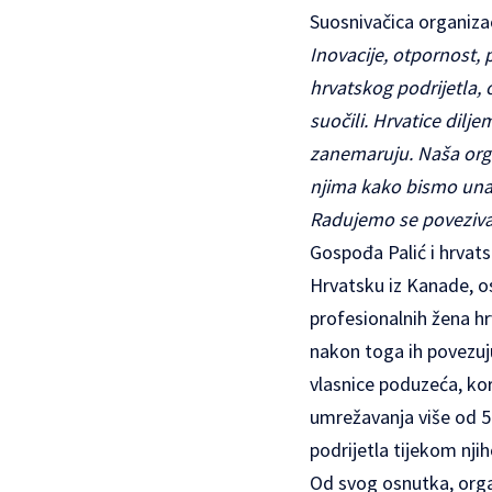
Suosnivačica organiza
Inovacije, otpornost, 
hrvatskog podrijetla, 
suočili. Hrvatice dilje
zanemaruju. Naša organ
njima kako bismo unapr
Radujemo se poveziva
Gospođa Palić i hrvats
Hrvatsku iz Kanade, o
profesionalnih žena hr
nakon toga ih povezuju
vlasnice poduzeća, kor
umrežavanja više od 50
podrijetla tijekom nji
Od svog osnutka, organ