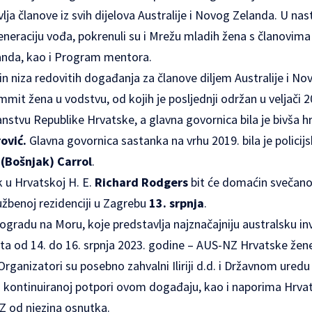
ja članove iz svih dijelova Australije i Novog Zelanda. U na
eneraciju vođa, pokrenuli su i Mrežu mladih žena s članovima
landa, kao i Program mentora.
n niza redovitih događanja za članove diljem Australije i No
ummit žena u vodstvu, od kojih je posljednji održan u veljači
nstvu Republike Hrvatske, a glavna govornica bila je bivša 
ović.
Glavna govornica sastanka na vrhu 2019. bila je policij
 (Bošnjak) Carrol
.
k u Hrvatskoj H. E.
Richard Rodgers
bit će domaćin svečano
lužbenoj rezidenciji u Zagrebu
13. srpnja
.
iogradu na Moru, koje predstavlja najznačajniju australsku inv
a od 14. do 16. srpnja 2023. godine – AUS-NZ Hrvatske žene
 Organizatori su posebno zahvalni Iliriji d.d. i
Državnom uredu 
 kontinuiranoj potpori ovom događaju, kao i naporima Hrvat
 od njezina osnutka.