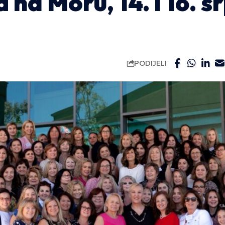
 na Moru, 14. i 16. s
PODIJELI