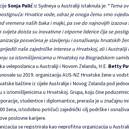
cije
Sonja Palić
iz Sydneya u Australiji istaknula je: “
Tema ov
postignuća: Hrvatice vode, odraz je onoga čemu smo svjedoči
od vremena naših baka i majki, pa sve do najnovijih izazova 
m svijeta doista su inovativne i otporne liderice čija se posti
izacija posvećena je slavljenju i osnaživanju hrvatskih žen
ijedili naše zajedničke interese u Hrvatskoj, ali i Australij
nju sa istomišljenicama u Hrvatskoj na Biogradskom samit
ka veleposlanica u Australiji i Novom Zelandu, H.E.
Betty Pa
snovale su 2019. organizaciju AUS-NZ Hrvatske žene u vodstv
vatske baštine iz cijele Australije i Novog Zelanda pod jedn
 s istomišljenicima u Hrvatskoj. Grupa, koju čine poduzetnice
poracije, studentice i diplomantice, prerasla je u značajnu in
0 žena, istodobno potičući zajednički cilj podrške i osnaživ
hove poslovne karijere.
izacija se registrirala kao neprofitna organizacija u Australi