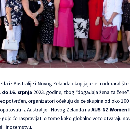
tla iz Australije i Novog Zelanda okupljaju se u odmaralište
. do 16. srpnja
2023. godine, zbog “događaja žena za žene”. 
već potvrđen, organizatori očekuju da će skupina od oko 100
oputovati iz Australije i Novog Zelanda na
AUS-NZ Women i
 gdje će raspravljati o tome kako globalne veze otvaraju n
i i inozemstvu.