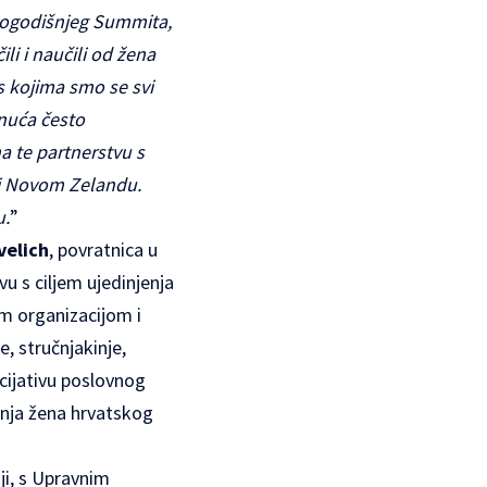
ogodišnjeg Summita,
li i naučili od žena
s kojima smo se svi
gnuća često
a te partnerstvu s
i i Novom Zelandu.
u.
”
velich
, povratnica u
u s ciljem ujedinjenja
om organizacijom i
, stručnjakinje,
icijativu poslovnog
anja žena hrvatskog
ji, s Upravnim