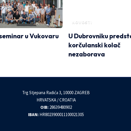
NOVOSTI
 seminar u Vukovaru
U Dubrovniku predst
korčulanski kolač
nezaborava
Trg Stjepana Radića 3, 10000 ZAGREB
HRVATSKA / CROATIA
OIB:
28639480902
IBAN:
HR8023900011100021305