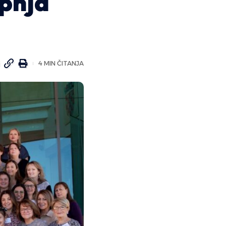
rpnja
4 MIN ČITANJA