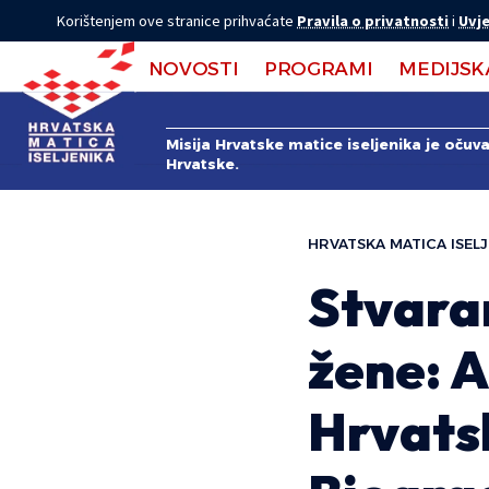
Korištenjem ove stranice prihvaćate
Pravila o privatnosti
i
Uvje
NOVOSTI
PROGRAMI
MEDIJSK
Misija Hrvatske matice iseljenika je očuv
Hrvatske.
HRVATSKA MATICA ISELJ
Stvaran
žene: A
Hrvatsk