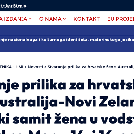
te korištenja
.
A IZDANJA
O NAMA
KONTAKT
EU PROJE
anje nacionalnoga i kulturnoga identiteta, materinskoga jezika 
ENIKA - HMI
>
Novosti
>
Stvaranje prilika za hrvatske žene: Australija-Novi Zeland Hrvatski samit žena u vod
je prilika za hrvat
ustralija-Novi Zela
i samit žena u vods