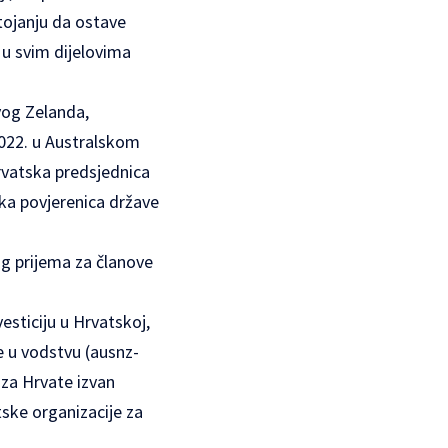
stojanju da ostave
 u svim dijelovima
vog Zelanda,
 2022. u Australskom
hrvatska predsjednica
ska povjerenica države
g prijema za članove
esticiju u Hrvatskoj,
 u vodstvu (
ausnz-
za Hrvate izvan
ske organizacije za