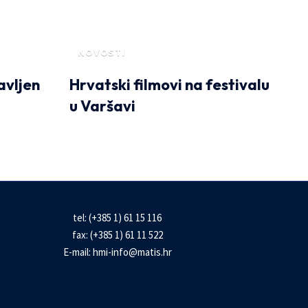
NOVOSTI
avljen
Hrvatski filmovi na festivalu
u Varšavi
tel: (+385 1) 61 15 116
fax: (+385 1) 61 11 522
E-mail:
hmi-info@matis.hr