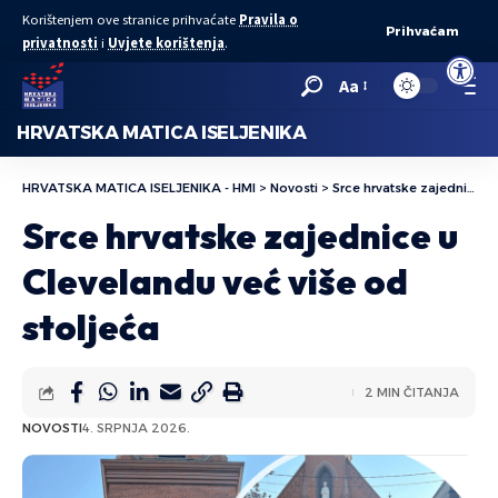
Korištenjem ove stranice prihvaćate
Pravila o
Prihvaćam
privatnosti
i
Uvjete korištenja
.
Open to
Aa
HRVATSKA MATICA ISELJENIKA
HRVATSKA MATICA ISELJENIKA - HMI
>
Novosti
>
Srce hrvatske zajednice u Clevelandu već više od stoljeća
Srce hrvatske zajednice u
Clevelandu već više od
stoljeća
2 MIN ČITANJA
NOVOSTI
4. SRPNJA 2026.