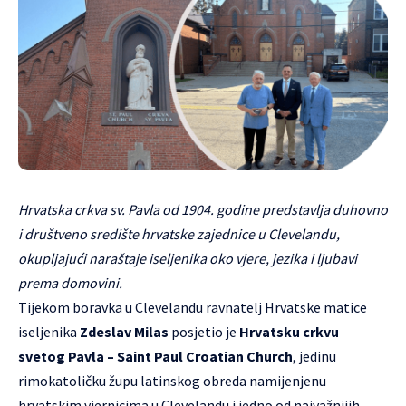
Hrvatska crkva sv. Pavla od 1904. godine predstavlja duhovno
i društveno središte hrvatske zajednice u Clevelandu,
okupljajući naraštaje iseljenika oko vjere, jezika i ljubavi
prema domovini.
Tijekom boravka u Clevelandu ravnatelj Hrvatske matice
iseljenika
Zdeslav Milas
posjetio je
Hrvatsku crkvu
svetog Pavla – Saint Paul Croatian Church
, jedinu
rimokatoličku župu latinskog obreda namijenjenu
hrvatskim vjernicima u Clevelandu i jedno od najvažnijih