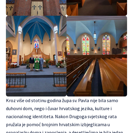
Kroz više od stotinu godina župa sv. Pavla nije bila samo
duhovni dom, nego i čuvar hrvatskog jezika, kulture i
nacionalnog identiteta. Nakon Drugoga svjetskog rata
pružala je pomoć brojnim hrvatskim izbjeglicama u
pronalasku doma i zaposlenja, a desetljećima je bila jedan