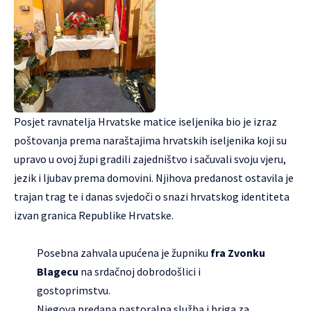
Posjet ravnatelja Hrvatske matice iseljenika bio je izraz
poštovanja prema naraštajima hrvatskih iseljenika koji su
upravo u ovoj župi gradili zajedništvo i sačuvali svoju vjeru,
jezik i ljubav prema domovini. Njihova predanost ostavila je
trajan trag te i danas svjedoči o snazi hrvatskog identiteta
izvan granica Republike Hrvatske.
Posebna zahvala upućena je župniku
fra Zvonku
Blagecu
na srdačnoj dobrodošlici i
gostoprimstvu.
Njegova predana pastoralna služba i briga za