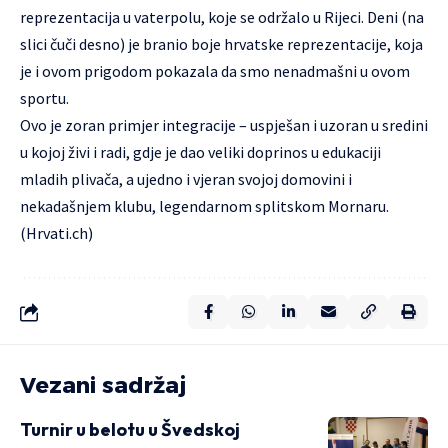
reprezentacija u vaterpolu, koje se održalo u Rijeci. Deni (na
slici čuči desno) je branio boje hrvatske reprezentacije, koja
je i ovom prigodom pokazala da smo nenadmašni u ovom
sportu.
Ovo je zoran primjer integracije – uspješan i uzoran u sredini
u kojoj živi i radi, gdje je dao veliki doprinos u edukaciji
mladih plivača, a ujedno i vjeran svojoj domovini i
nekadašnjem klubu, legendarnom splitskom Mornaru.
(Hrvati.ch)
Vezani sadržaj
Turnir u belotu u Švedskoj