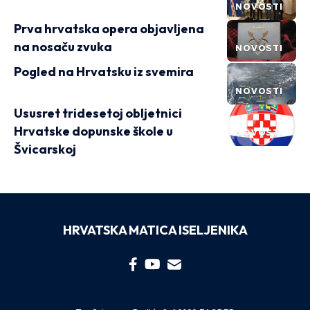
NOVOSTI
Prva hrvatska opera objavljena
na nosaču zvuka
NOVOSTI
Pogled na Hrvatsku iz svemira
NOVOSTI
Ususret tridesetoj obljetnici
Hrvatske dopunske škole u
NOVOSTI
Švicarskoj
HRVATSKA MATICA ISELJENIKA