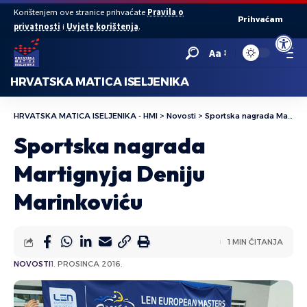
Korištenjem ove stranice prihvaćate
Pravila o
Prihvaćam
privatnosti
i
Uvjete korištenja
.
Open to
Aa
HRVATSKA MATICA ISELJENIKA
HRVATSKA MATICA ISELJENIKA - HMI
>
Novosti
>
Sportska nagrada Martignyja Deniju Marinkoviću
Sportska nagrada
Martignyja Deniju
Marinkoviću
1 MIN ČITANJA
NOVOSTI
1. PROSINCA 2016.