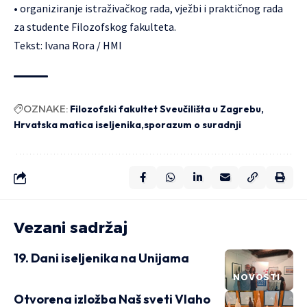
• organiziranje istraživačkog rada, vježbi i praktičnog rada
za studente Filozofskog fakulteta.
Tekst: Ivana Rora / HMI
OZNAKE:
Filozofski fakultet Sveučilišta u Zagrebu
Hrvatska matica iseljenika
sporazum o suradnji
Vezani sadržaj
19. Dani iseljenika na Unijama
NOVOSTI
Otvorena izložba Naš sveti Vlaho