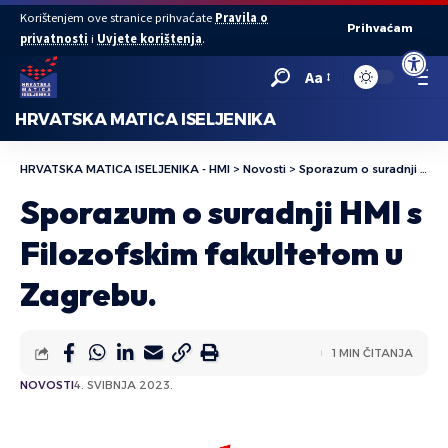
Korištenjem ove stranice prihvaćate
Pravila o
Prihvaćam
privatnosti
i
Uvjete korištenja
.
Open to
Aa
HRVATSKA MATICA ISELJENIKA
HRVATSKA MATICA ISELJENIKA - HMI
>
Novosti
>
Sporazum o suradnji HMI s Filozofskim fakultetom u Zagrebu.
Sporazum o suradnji HMI s
Filozofskim fakultetom u
Zagrebu.
1 MIN ČITANJA
NOVOSTI
4. SVIBNJA 2023.