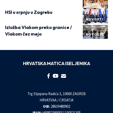
NOVOSTI
HSI u srpnju u Zagrebu
NOVOSTI
Izložba Vlakom preko granice /
Vlakom čez mejo
NOVOSTI
HRVATSKA MATICA ISELJENIKA
Trg Stjepana Radića 3, 10000 ZAGREB
HRVATSKA / CROATIA
OIB:
28639480902
IBAN:
HR8023900011100021305