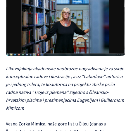
Likovnjakinja akademske naobrazbe nagrađivana je za svoje
konceptualne radove i ilustracije , a uz “Labudove” autorica
je i jednog trilera, te koautorica na projektu zbirke priča
radna naziva “Troje iz plemena” zajedno s čileansko-
hrvatskim piscima i prezimenjacima Eugenijem i Guillermom
Mimicom
Vesna Zorka Mimica, naše gore list u Čileu (danas u