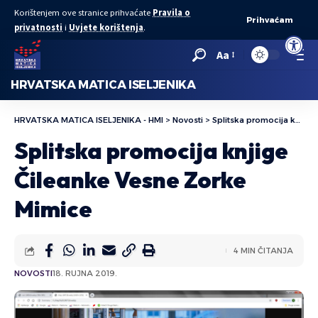
Korištenjem ove stranice prihvaćate
Pravila o
Prihvaćam
privatnosti
i
Uvjete korištenja
.
Open to
Aa
HRVATSKA MATICA ISELJENIKA
HRVATSKA MATICA ISELJENIKA - HMI
>
Novosti
>
Splitska promocija knjige Čileanke Vesne Zorke Mimice
Splitska promocija knjige
Čileanke Vesne Zorke
Mimice
4 MIN ČITANJA
NOVOSTI
18. RUJNA 2019.