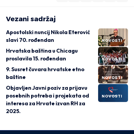
Vezani sadržaj
Apostolski nuncij Nikola Eterović
slavi 70. rođendan
NOVOSTI
Hrvatska baština u Chicagu
proslavila 15. rođendan
NOVOSTI
9. Susret čuvara hrvatske etno
baštine
NOVOSTI
Objavljen Javni poziv za prijavu
posebnih potreba i projekata od
NOVOSTI
interesa za Hrvate izvan RH za
2025.