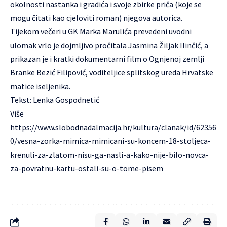
okolnosti nastanka i gradića i svoje zbirke priča (koje se
mogu čitati kao cjeloviti roman) njegova autorica.
Tijekom večeri u GK Marka Marulića prevedeni uvodni
ulomak vrlo je dojmljivo pročitala Jasmina Žiljak Ilinčić, a
prikazan je i kratki dokumentarni film o Ognjenoj zemlji
Branke Bezić Filipović, voditeljice splitskog ureda Hrvatske
matice iseljenika.
Tekst: Lenka Gospodnetić
Više
https://www.slobodnadalmacija.hr/kultura/clanak/id/62356
0/vesna-zorka-mimica-mimicani-su-koncem-18-stoljeca-
krenuli-za-zlatom-nisu-ga-nasli-a-kako-nije-bilo-novca-
za-povratnu-kartu-ostali-su-o-tome-pisem