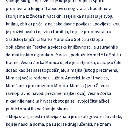
Španjolskoj), književnica je koja je 11. rujna u Splitu
promovirala knjigu “Labudovi crnog vrata”. Nadahnuta
štorijama iz života hrvatskih iseljenika napisala je svoju
knjigu, zbirku priča iz ne tako davne povijesti, povijesti koju
je proživljavala i njezina familija, te ju je promovirala u
Gradskoj knjižnici Marka Marulića u Splitu u sklopu
obilježavanja Festivala svjetske književnosti, a u suradnji s
dalmatinskim ogrankom Matice, podružnicom HMI u Splitu.
Naime, Vesna Zorka Mimica dijete je iseljenika; otac je u Čile
došao kao šesnaestogodišnjak, a majka (istog prezimena,
Mimica) već je rođena u Južnoj Americi. Iako Hrvatica,
Mimičanka prezimenom Mimica-Mimica (jer u Čileu se
ravnopravno navodi prezime majke i oca), Vesna Zorka
nikad nije naučila hrvatski; stoga se i svojoj čitalačkoj
publici obratila na španjolskom.
– Moja starija sestra Slavija znala je u školi govoriti hrvatski,
koji je naučila doma, pa su joj se drugi učenici, ne znam