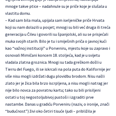
mnoge takve ptice – nadahnule su je priče koje je slušala u
vlastitu domu.
– Kad sam bila mala, upijala sam iseljeničke priče Hrvata
koji su nam dolazili u posjet; mnogi su bili već druga ili treća
generacija u Čileu i govorili su španjolski, ali su se prisjećali
muka svojih starih. Bilo je tu i smiješnih priča o javnoj kući
kao “važnoj instituciji” u Porveniru, mjestu koje su zapravo i
osnovali Mimičani koncem 18. stoljeća, kad je u svijetu
vladala zlatna groznica. Mnogi su tada greškom došli u
Tierru del Fuego, ili se iskrcali na pola puta do Kalifornije jer
više nisu mogli izdržati dugu plovidbu brodom. Nisu našli
zlato jer je žica bila brzo iscrpljena, a nisu mogli natrag jer
nije bilo novca za povratnu kartu; tako su bili prisiljeni
ostati u toj negostoljubivoj pustoši i izgraditi prve
nastambe. Danas u gradiću Porveniru (naziv, o ironije, znači
“budućnost”) živi oko četiri tisuće ljudi – približila je