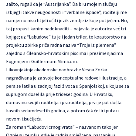
zašto, rugali da je “Austrijanka”. Da bi u mojem slučaju
izbjegli takve neugodnosti i “verbalne ispade”, roditelji me
namjerno nisu htjeli učiti jezik zemlje iz koje potječem. No,
taj propust kanim nadoknaditi – najavila je autorica već tri
knjige; uz “Labudove” tu je i jedan triler, te koautorstvo na
projektu zbirke priča radna naziva “Troje iz plemena”
zajedno s čileansko-hrvatskim piscima i prezimenjacima
Eugenijem i Guillermom Mimicom.
Likovnjakinja akademske naobrazbe Vesna Zorka
nagrađivana je za svoje konceptualne radove i ilustracije, a
pera se latila u zadnjoj fazi života u Španjolskoj, u koju se sa
suprugom doselila prije trideset godina. U Hrvatsku,
domovinu svojih roditelja i praroditelja, prvi je put došla
kasnih sedamdesetih godina, a potom čak četiri puta u
novom tisućljeću.
Za roman “Labudovi crnog vrata” – nazvanom tako jer
Ognjenu zemlju, gdje je radnja smještena, nastanjuju