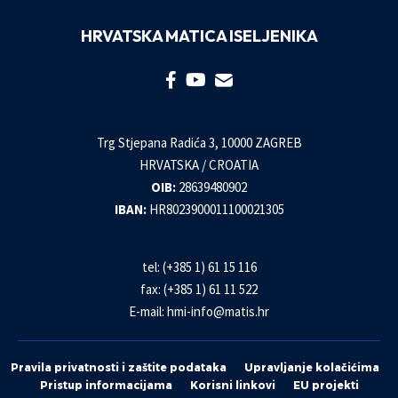
HRVATSKA MATICA ISELJENIKA
Trg Stjepana Radića 3, 10000 ZAGREB
HRVATSKA / CROATIA
OIB:
28639480902
IBAN:
HR8023900011100021305
tel: (+385 1) 61 15 116
fax: (+385 1) 61 11 522
E-mail:
hmi-info@matis.hr
Pravila privatnosti i zaštite podataka
Upravljanje kolačićima
Pristup informacijama
Korisni linkovi
EU projekti